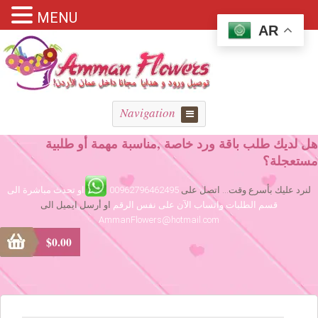
MENU
AR
Navigation
هل لديك طلب باقة ورد خاصة ,مناسبة مهمة أو طلبية
مستعجلة؟
لنرد عليك بأسرع وقت... اتصل على
00962796462495
او تحدث مباشرة الى
قسم الطلبات واتساب الآن على نفس الرقم
او أرسل ايميل الى
AmmanFlowers@hotmail.com
$
0.00