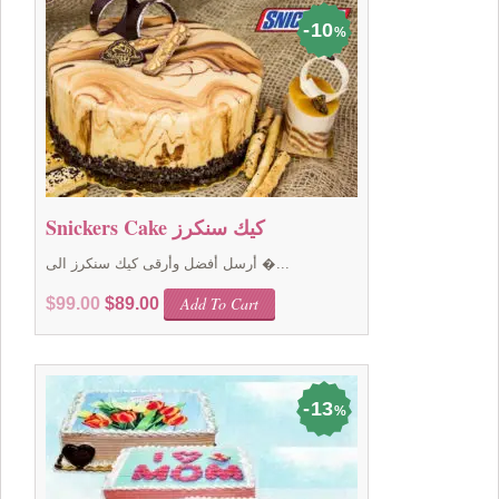
10
%
Snickers Cake كيك سنكرز
أرسل أفضل وأرقى كيك سنكرز الى �...
Original
Current
Add To Cart
$
99.00
$
89.00
price
price
was:
is:
$99.00.
$89.00.
13
%