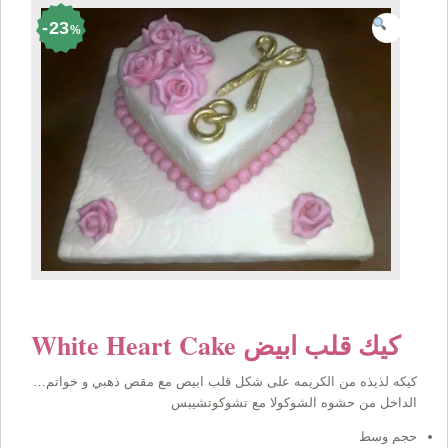
23
%
White Heart Cake كيك قلب ابيض
كيكه لذيذه من الكريمه على شكل قلب ابيص مع مقص ذهبي و خواتم…
الداخل من حشوه الشوكوﻻ مع تشوكوتشيبس
حجم وسط