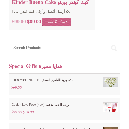
Kinder Bueno Cake كيك كيندر بوينو
أرسل أفضل وأرقى كيك كندر الى ا�...
Original
Current
Add To Cart
$
99.00
$
89.00
price
price
was:
is:
$99.00.
$89.00.
Special Gifts هدايا مميزة
Lilies Hand Bouquet باقة ورود الليليوم المميزة
$
69.00
Golden Love Rose (new) ورده الحب الذهبية
$
99.00
Original
$
49.00
Current
price
price
was:
is:
$99.00.
$49.00.