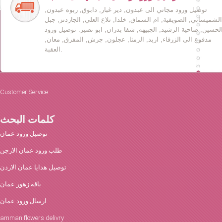
توصيل ورود مجاني الى عبدون, دير غبار, دابوق, ربوه عبدون,
الشميساني, الصويفية, ام السماق, خلدا, تلاع العلي, الجاردنز, جبل
لحسين, ضاحية الرشيد, الجبيهه, شفا بدران, ابو نصير. توصيل ورود
مدفوع الى الزرقاء, اربد, الرمثا, عجلون, جرش, المفرق, معان,
العقبة.
Customer Service
كلمات البحث
توصيل ورود عمان
طلب ورود عمان الارجن
توصيل هدايا عمان الاردن
باقه زهور عمان
ارسال ورود عمان
amman flowers delivry