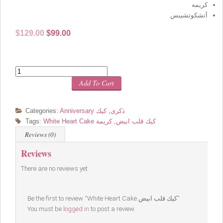
كريمه
أتشكوتشيبس
Original
Current
$
129.00
$
99.00
price
price
was:
is:
$129.00.
$99.00.
Quantity
Add To Cart
Anniversary ذكرى
,
كيك
Categories:
White Heart Cake كيك قلب ابيض
,
كريمة
Tags:
Reviews (0)
Reviews
There are no reviews yet.
Be the first to review “White Heart Cake كيك قلب ابيض”
You must be
logged in
to post a review.