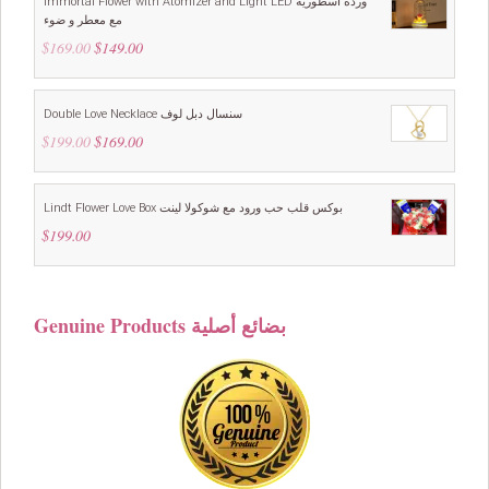
Immortal Flower with Atomizer and Light LED ورده اسطوريه
مع معطر و ضوء
$
169.00
Original
$
149.00
Current
price
price
was:
is:
$169.00.
$149.00.
Double Love Necklace سنسال دبل لوف
$
199.00
Original
$
169.00
Current
price
price
was:
is:
$199.00.
$169.00.
Lindt Flower Love Box بوكس قلب حب ورود مع شوكولا لينت
$
199.00
Genuine Products بضائع أصلية