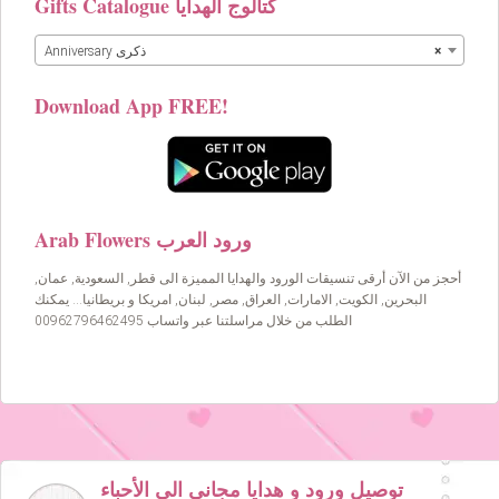
Gifts Catalogue كتالوج الهدايا
×
Anniversary ذكرى
Download App FREE!
Arab Flowers ورود العرب
أحجز من الآن أرقى تنسيقات الورود والهدايا المميزة الى قطر, السعودية, عمان,
البحرين, الكويت, الامارات, العراق, مصر, لبنان, امريكا و بريطانيا… يمكنك
الطلب من خلال مراسلتنا عبر واتساب 00962796462495
توصيل ورود و هدايا مجاني الى الأحباء