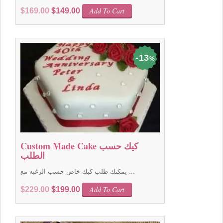
Original
Current
Add To Cart
$
169.00
$
149.00
price
price
was:
is:
$169.00.
$149.00.
13
%
Custom Made Cake كيك حسب
الطلب
يمكنك طلب كبك خاص حسب الرغبه مع ...
Original
Current
Add To Cart
$
229.00
$
199.00
price
price
was:
is:
$229.00.
$199.00.