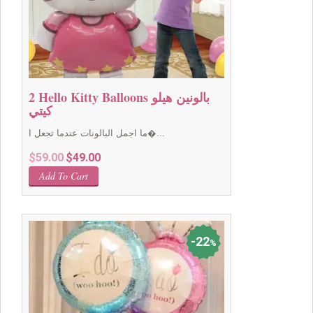
2 Hello Kitty Balloons بالونين هيلو
كيتي
ما اجمل البالونات عندما تجعل ا�...
Original
Current
$
59.00
$
49.00
price
price
Add To Cart
was:
is:
$59.00.
$49.00.
22
%