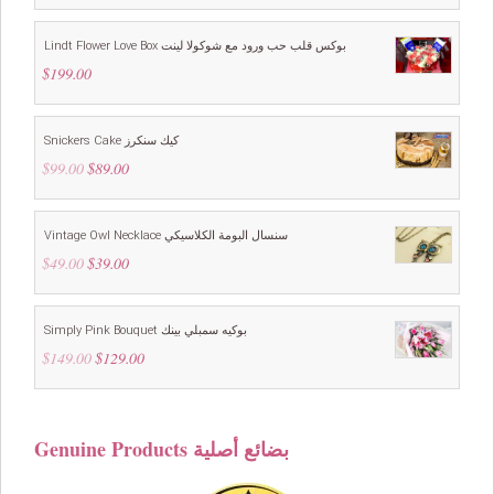
was:
is:
$99.00.
$89.00.
Lindt Flower Love Box بوكس قلب حب ورود مع شوكولا لينت
$
199.00
Snickers Cake كيك سنكرز
$
99.00
Original
$
89.00
Current
price
price
was:
is:
$99.00.
$89.00.
Vintage Owl Necklace سنسال البومة الكلاسيكي
$
49.00
Original
$
39.00
Current
price
price
was:
is:
$49.00.
$39.00.
Simply Pink Bouquet بوكيه سمبلي بينك
$
149.00
Original
$
129.00
Current
price
price
was:
is:
$149.00.
$129.00.
Genuine Products بضائع أصلية