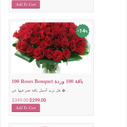
Add To Cart
14
%
100 Roses Bouquet باقة 100 وردة
هل تريد أجمل باقة تعبر فيها عن �...
Original
Current
$
349.00
$
299.00
price
price
Add To Cart
was:
is:
$349.00.
$299.00.