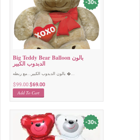
30
%
Big Teddy Bear Balloon بالون
الدبدوب الكبير
بالون الدبدوب الكبير...مع ربطه �...
Original
Current
$
99.00
$
69.00
price
price
Add To Cart
was:
is:
$99.00.
$69.00.
30
%