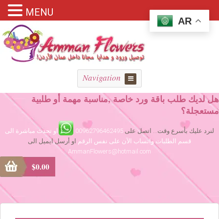
MENU
AR
Navigation
هل لديك طلب باقة ورد خاصة ,مناسبة مهمة أو طلبية
مستعجلة؟
لنرد عليك بأسرع وقت... اتصل على
00962796462495
او تحدث مباشرة الى
قسم الطلبات واتساب الآن على نفس الرقم
او أرسل ايميل الى
AmmanFlowers@hotmail.com
$
0.00