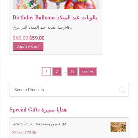
Birthday Balloons بالونات عيد الميلاد
ارسل هدية عيد الميلاد التي ترق�...
Original
Current
$
69.00
$
59.00
price
price
Add To Cart
was:
is:
$69.00.
$59.00.
1
2
…
14
next →
Special Gifts هدايا مميزة
Ferrero Rocher Cake كيك فريرو روشيه
$
99.00
Original
$
89.00
Current
price
price