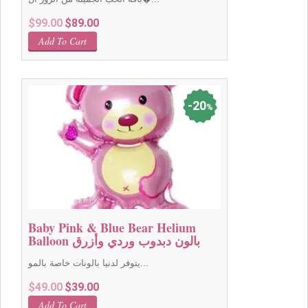
Original
Current
$
99.00
$
89.00
price
price
Add To Cart
was:
is:
$99.00.
$89.00.
20
%
Baby Pink & Blue Bear Helium
Balloon بالون دبدوب وردي وأزرق
يتوفر لدنيا بالونات خاصة بالمو...
Original
Current
$
49.00
$
39.00
price
price
Add To Cart