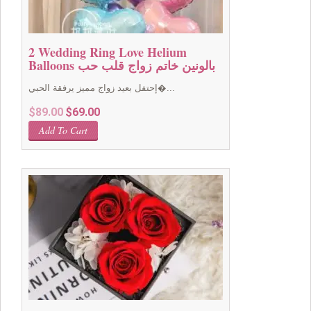
2 Wedding Ring Love Helium
Balloons بالونين خاتم زواج قلب حب
إحتفل بعيد زواج مميز يرفقة الحبي�...
Original
Current
$
89.00
$
69.00
price
price
Add To Cart
was:
is:
$89.00.
$69.00.