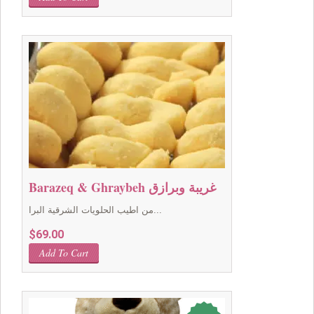
was:
is:
$49.00.
$39.00.
Barazeq & Ghraybeh غريبة وبرازق
من اطيب الحلويات الشرقية البرا...
$
69.00
Add To Cart