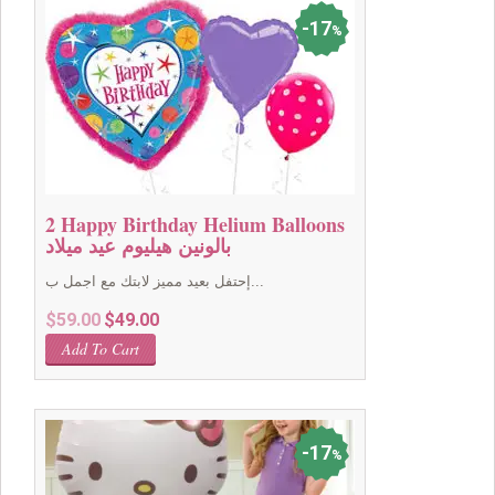
17
%
2 Happy Birthday Helium Balloons
بالونين هيليوم عيد ميلاد
إحتفل بعيد مميز لابتك مع اجمل ب...
Original
Current
$
59.00
$
49.00
price
price
Add To Cart
was:
is:
$59.00.
$49.00.
17
%