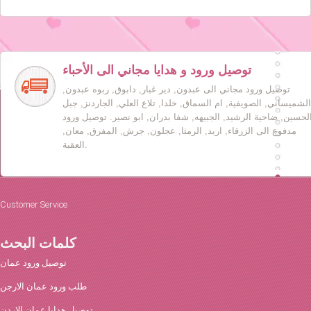
توصيل ورود و هدايا مجاني الى الأحباء
توصيل ورود مجاني الى عبدون, دير غبار, دابوق, ربوه عبدون,
الشميساني, الصويفية, ام السماق, خلدا, تلاع العلي, الجاردنز, جبل
لحسين, ضاحية الرشيد, الجبيهه, شفا بدران, ابو نصير. توصيل ورود
مدفوع الى الزرقاء, اربد, الرمثا, عجلون, جرش, المفرق, معان,
العقبة.
Customer Service
كلمات البحث
توصيل ورود عمان
طلب ورود عمان الارجن
توصيل هدايا عمان الاردن