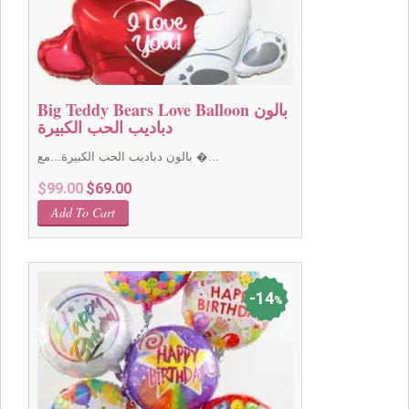
Big Teddy Bears Love Balloon بالون
دباديب الحب الكبيرة
بالون دباديب الحب الكبيرة...مع �...
Original
Current
$
99.00
$
69.00
price
price
Add To Cart
was:
is:
$99.00.
$69.00.
14
%