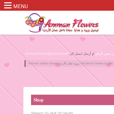
MENU
Please assign primary menu in wp-admin->Appearance->Menus
لى نفس الرقم
او أرسل ايميل الى
AmmanFlowers@hotmail.com
Shop
Showing 13–24 of 162 results