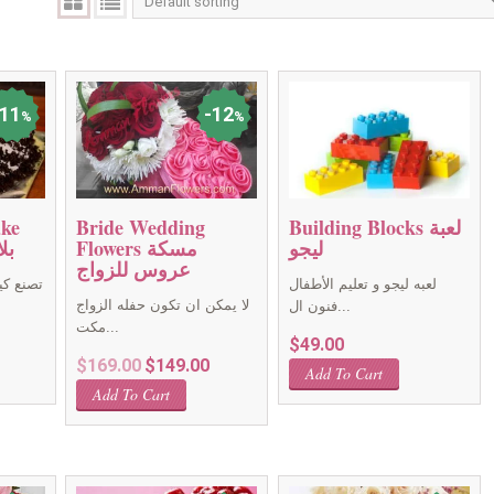
11
12
%
%
Building Blocks لعبة
Bride Wedding
ake
ليجو
Flowers مسكة
بل
عروس للزواج
لعبه ليجو و تعليم الأطفال
تصنع كي
لا يمكن ان تكون حفله الزواج
فنون ال...
مكت...
rent
$
49.00
Original
Current
$
169.00
$
149.00
ce
Add To Cart
price
price
Add To Cart
was:
is:
.00.
$169.00.
$149.00.