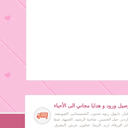
صيل ورود و هدايا مجاني الى الأحباء
بار, دابوق, ربوه عبدون, الشميساني, الصويفية,
جاردنز, جبل الحسين, ضاحية الرشيد, الجبيهه, شفا
لى الزرقاء, اربد, الرمثا, عجلون, جرش, المفرق,