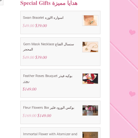
Special Gifts هدايا مميزة
Swan Bracelet اسواره الاوزه
$
49.00
Original
$
39.00
Current
price
price
was:
is:
$49.00.
$39.00.
Gem Mask Necklace سنسال القناع
المحجر
$
49.00
Original
$
39.00
Current
price
price
was:
is:
$49.00.
$39.00.
Feather Roses Bouquet بوكيه فيذر
روزز
$
149.00
Fleur Flowers Box بوكس الورود فلير
$
169.00
Original
$
149.00
Current
price
price
was:
is:
$169.00.
$149.00.
Immortal Flower with Atomizer and