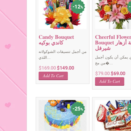
12
%
Candy Bouquet
Cheerful Flowe
Bouquet باقة أزهار
كاندي بوكيه
شيرفل
من أجمل تنسيقات الشوكولاته
ي يمكن أن يكون أجمل
اللذي...
من مج�...
Original
Current
$
169.00
$
149.00
Original
Cur
$
79.00
$
69.00
price
price
Add To Cart
price
pri
was:
is:
Add To Cart
was:
is:
$169.00.
$149.00.
$79.00.
$69
25
%