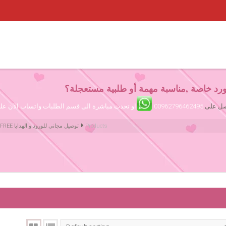
رد خاصة ,مناسبة مهمة أو طلبية مستعجلة؟
تصل على
00962796462495
او تحدث مباشرة الى قسم الطلبات واتساب الآن ع
Products
Amman Jordan Flowers ورود عمّان الأردن | We deliver Flowers & Gifts FREE توصيل مجاني للورود و الهدايا