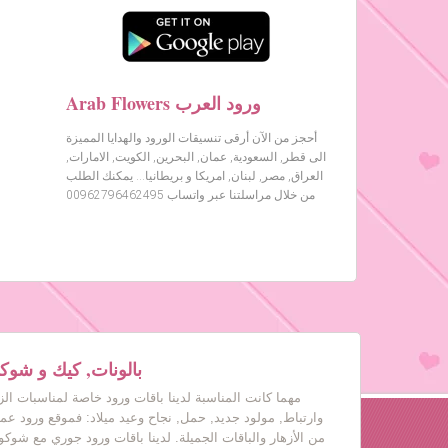
Arab Flowers ورود العرب
أحجز من الآن أرقى تنسيقات الورود والهدايا المميزة
الى قطر, السعودية, عمان, البحرين, الكويت, الامارات,
العراق, مصر, لبنان, امريكا و بريطانيا… يمكنك الطلب
من خلال مراسلتنا عبر واتساب 00962796462495
بالونات, كيك و شوكول
مهما كانت المناسبة لدينا باقات ورود خاصة لمناسبات ال
وارتباط, مولود جديد, حمل, نجاح وعيد ميلاد: فموقع ورود عم
من الأزهار والباقات الجميلة. لدينا باقات ورود جوري مع شوكول