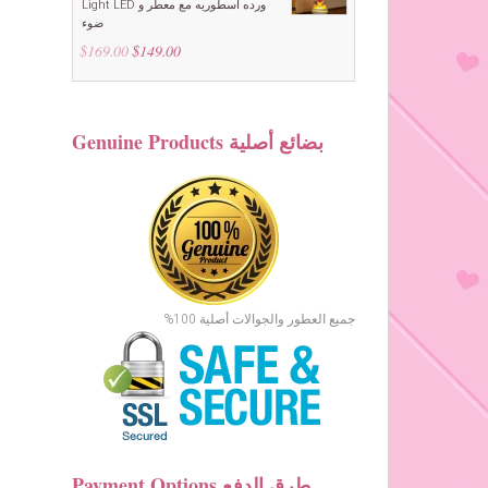
Light LED ورده اسطوريه مع معطر و
ضوء
$
169.00
Original
$
149.00
Current
price
price
was:
is:
$169.00.
$149.00.
Genuine Products بضائع أصلية
جميع العطور والجوالات أصلية 100%
Payment Options طرق الدفع