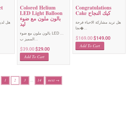
et
Colored Helium
Congratulations
Cake كيك النجاح
LED Light Balloon
بالون ملون مع ضوء
ليد
هل تريد مشاركة الاحباء فرحة
هل لدي
نجا�...
بالون ملون مع ضوء LED ...
Current
Original
Current
$
169.00
$
149.00
المميز ب...
price
price
price
Add To Cart
Original
Current
$
39.00
$
29.00
is:
was:
is:
price
price
$149.00.
$169.00.
$149.00.
Add To Cart
was:
is:
$39.00.
$29.00.
1
2
3
…
14
next →