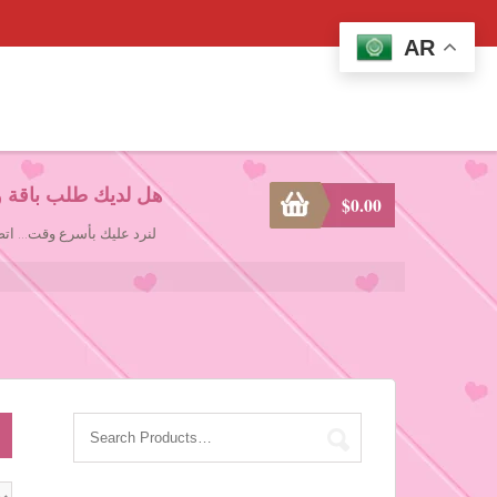
AR
هل لديك طلب باقة و
$
0.00
لنرد عليك بأسرع وقت... ا