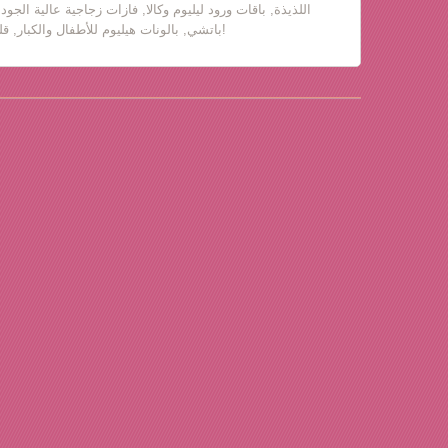
اللذيذة, باقات ورود ليليوم وكالا, فازات زجاجية عالية الجود
باتشي, بالونات هيليوم للأطفال والكبار, قلب حب, دباديب مع ورود!