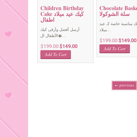
Children Birthday
Chocolate Bask
سلة الشوكولا
Cake كيك عيد ميلاد
اطفال
ك مناسبة خاصة كـ عيد
أرسل أفضل وأرقى كيك
ميلاد...
الأطفال ال�...
Original
$
199.00
$
149.00
Original
Current
$
199.00
$
149.00
price
Add To Cart
price
price
was:
Add To Cart
was:
is:
$199.00.
$199.00.
$149.00.
← previous