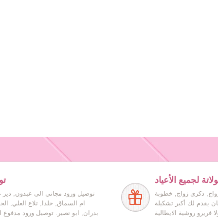
اتة لجميع الأعياد
تو
زواج, ذكرى زواج, خطوبة
توصيل ورود مجاني الى عبدون, دير غ
ان يقدم لك أكبر تشكيلة
ام السماق, خلدا, تلاع العلي, ال
ا فريرو روشية الايطالية
بدران, ابو نصير. توصيل ورود مدفوع ا