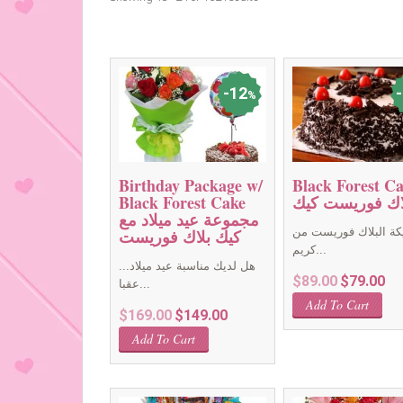
12
%
Birthday Package w/
Black Forest C
اك فوريست كيك
Black Forest Cake
مجموعة عيد ميلاد مع
كيك بلاك فوريست
كة البلاك فوريست من
كريم...
هل لديك مناسبة عيد ميلاد...
Original
Cur
$
89.00
$
79.00
عقبا...
price
pri
Add To Cart
Original
Current
$
169.00
$
149.00
was:
is:
price
price
$89.00.
$79
Add To Cart
was:
is:
$169.00.
$149.00.