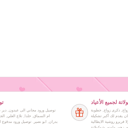
اتة لجميع الأعياد
تو
زواج, ذكرى زواج, خطوبة
توصيل ورود مجاني الى عبدون, دير غ
ان يقدم لك أكبر تشكيلة
ام السماق, خلدا, تلاع العلي, ال
ا فريرو روشية الايطالية
بدران, ابو نصير. توصيل ورود مدفوع ا
ه, زهور ملونه, شوكولاتة