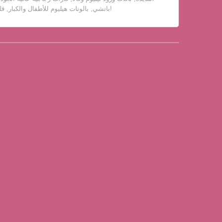
باتشي, بالونات هيليوم للأطفال والكبار, قلب حب, دباديب مع ورود!