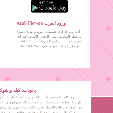
Arab Flowers ورود العرب
أحجز من الآن أرقى تنسيقات الورود والهدايا المميزة
الى قطر, السعودية, عمان, البحرين, الكويت, الامارات,
العراق, مصر, لبنان, امريكا و بريطانيا… يمكنك الطلب
من خلال مراسلتنا عبر واتساب 00962796462495
بالونات, كيك و شوكول
مهما كانت المناسبة لدينا باقات ورود خاصة لمناسبات ال
وارتباط, مولود جديد, حمل, نجاح وعيد ميلاد: فموقع ورود عم
من الأزهار والباقات الجميلة. لدينا باقات ورود جوري مع شوكول
اللذيذة, باقات ورود ليليوم وكالا, فازات زجاجية عالية الجود