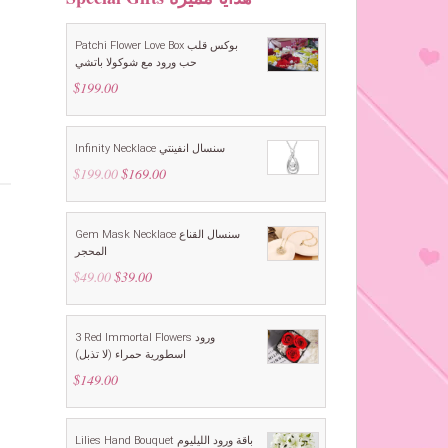
Patchi Flower Love Box بوكس قلب
حب ورود مع شوكولا باتشي
$
199.00
Infinity Necklace سنسال انفينتي
$
199.00
Original
$
169.00
Current
price
price
was:
is:
$199.00.
$169.00.
Gem Mask Necklace سنسال القناع
المحجر
$
49.00
Original
$
39.00
Current
price
price
was:
is:
$49.00.
$39.00.
3 Red Immortal Flowers ورود
اسطورية حمراء (لا تذبل)
$
149.00
Lilies Hand Bouquet باقة ورود الليليوم