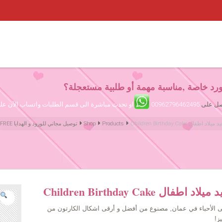
رد خاصة ,مناسبة مهمة أو طلبية مستعجلة؟
تصل على
00962796462495
او تحدث مباشرة الى قسم الطلبات واتساب الآن ع
Children B كيك عيد ميلاد اطفال
Products
Shop
Amman Jordan Flowers ورود عمّان الأردن | We deliver Flowers & Gifts FREE توصيل مجاني للورود و الهدايا
Children  كيك عيد ميلاد اطفال
لى الأحباء في عمان, مصنوع من أفضل و أرقى اشكال الكارتون من
ز!