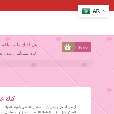
AR
هل لديك طلب باقة و
$
0.00
لنرد عليك بأسرع وقت... ا
irthday Cake
Birthday Cake
أرسل أفضل وأرقى كيك الأطفال الخاص بأعياد الميلاد ا
السكر فوق الكيك الفانيلا اللذيذ … مذاق رائع وشكل ممي