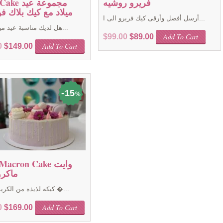
فريرو روشيه
orest Cake
ميلاد مع كيك بلاك 
أرسل أفضل وأرقى كيك فريرو الى ا...
هل لديك مناسبة عيد ميلاد... عقبا...
Original
Current
Add To Cart
$
99.00
$
89.00
Original
Current
Add To Cart
price
price
0
$
149.00
price
price
was:
is:
was:
is:
$99.00.
$89.00.
$169.00.
$149.00.
15
%
ite Macron Cake
ماكر
كيكه لذيذه من الكريمة اللذيذة �...
Original
Current
Add To Cart
0
$
169.00
price
price