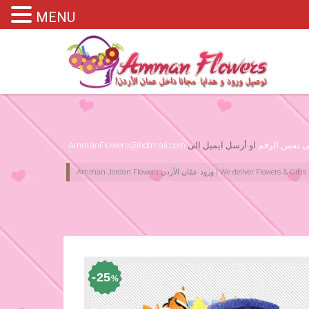
MENU
Please assign primary menu in wp-admin->Appearance->Menus
لى نفس الرقم
او أرسل ايميل الى
AmmanFlowers@hotmail.com
25
%