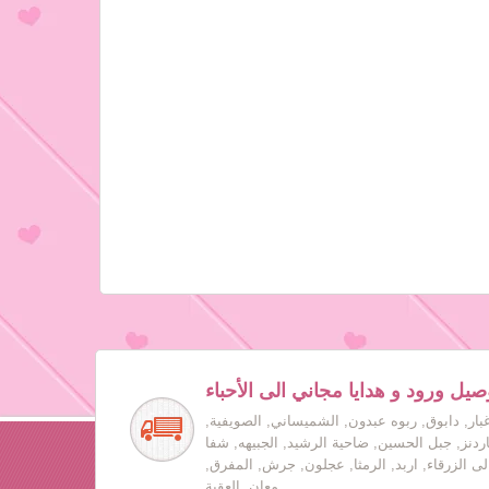
صيل ورود و هدايا مجاني الى الأحباء
بار, دابوق, ربوه عبدون, الشميساني, الصويفية,
جاردنز, جبل الحسين, ضاحية الرشيد, الجبيهه, شفا
لى الزرقاء, اربد, الرمثا, عجلون, جرش, المفرق,
معان, العقبة.