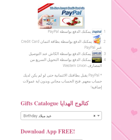
يمكنك الدفع بواسطة PayPal
يمكنك الدفع بواسطة بطاقة ائتمان Credit Card
عبر PayPal
يمكنك الدفع بواسطة الكاش عند التوصيل
يمكنك الدفع بواسطة التحويل السريع من
المصارف Western Union
* PayPal يقبل بطاقتك الائتمانية حتى لو لم يكن لديك
حساب معهم, فتح الحساب مجاني وبدون اية عمولات
إضافية!
Gifts Catalogue كتالوج الهدايا
×
Birthday عيد ميلاد
Download App FREE!