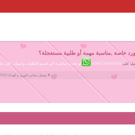
رد خاصة ,مناسبة مهمة أو طلبية مستعجلة؟
تصل على
00962796462495
او تحدث مباشرة الى قسم الطلبات واتساب الآن ع
كيك
Amman Jordan Flowers ورود عمّان الأردن | We deliver Flowers & Gifts FREE توصيل مجاني للورود و الهدايا