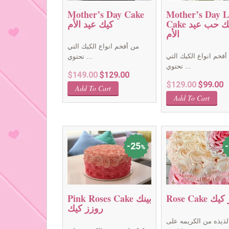
Mother’s Day Cake
Mother’s Day L
Cake كيك حب عيد
كيك عيد الأم
الأم
من أفخم انواع الكيك التي
أفخم انواع الكيك التي
تحتوي ...
تحتوي ...
Original
Current
$
149.00
$
129.00
Original
Cu
$
129.00
$
99.00
price
price
Add To Cart
price
pr
was:
is:
Add To Cart
was:
is
$149.00.
$129.00.
$129.00.
$9
25
%
Ro روز كيك
Pink Roses Cake بينك
روزز كيك
لذيذه من الكريمه على