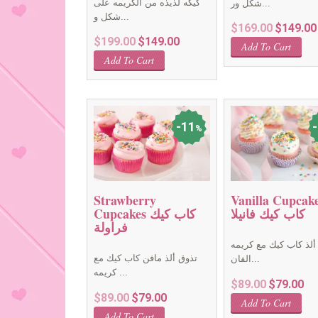
كيكه لذيذه من الكريمه على
شكل ور...
شكل و...
Original
$
169.00
$
149.00
Original
Current
$
199.00
$
149.00
price
Add To Cart
price
price
was:
Add To Cart
was:
is:
$169.00.
$199.00.
$149.00.
11
%
Strawberry
Vanilla Cupcak
كاب كيك فانيلا
Cupcakes كاب كيك
فراولة
ألذ كاب كيك مع كريمه
تذوق ألذ مافن كاب كيك مع
الفان...
كريمه ...
Original
Cur
$
89.00
$
79.00
Original
Current
$
89.00
$
79.00
price
pri
Add To Cart
price
price
was:
is:
Add To Cart