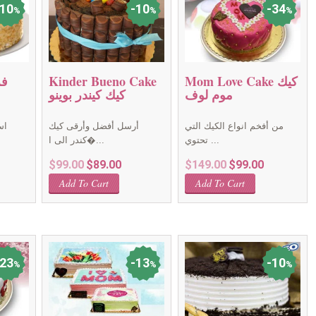
10
10
34
%
%
%
Mom Love Cake كيك
Kinder Bueno Cake
موم لوف
كيك كيندر بوينو
من أفخم انواع الكيك التي
أرسل أفضل وأرقى كيك
اس
تحتوي ...
كندر الى ا�...
rent
Original
Current
Original
Current
$
99.00
$
89.00
$
149.00
$
99.00
ce
price
price
price
price
Add To Cart
Add To Cart
was:
is:
was:
is:
.00.
$99.00.
$89.00.
$149.00.
$99.00.
23
13
10
%
%
%