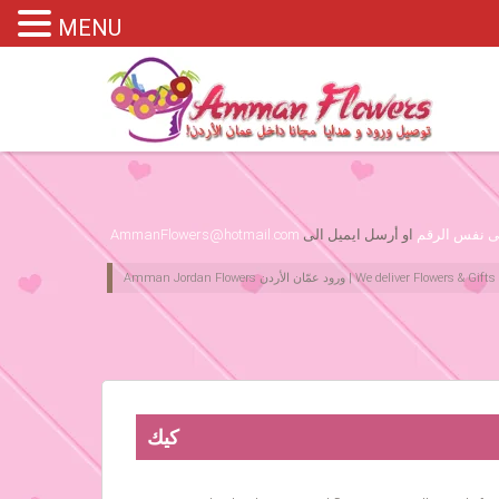
MENU
Please assign primary menu in wp-admin->Appearance->Menus
لى نفس الرقم
او أرسل ايميل الى
AmmanFlowers@hotmail.com
كيك