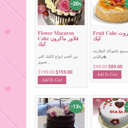
20
%
Fruit Cake فروت
Flower Macaron
كيك
Cake فلاور ماكرون
كيك
تمتع بالفواكة الطازجة
من أفخم انواع الكيك التي
واللذي�...
تحتوي ...
Original
Cur
$
99.00
$
89.00
Original
Current
$
199.00
$
159.00
price
pri
Add To Cart
price
price
was:
is:
Add To Cart
was:
is:
$99.00.
$89
$199.00.
$159.00.
13
%