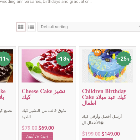
r wedding anniversaries, birthdays and graduation…
11
13
25
%
%
%
Children Birthday
Cheese Cake تشيز
ake
Cake كيك عيد ميلاد
كيك
بل
اطفال
تذوق قالب من التشيز كيك
تصنع كي
أرسل أفضل وأرقى كيك
اللذيذ ...
الأطفال ال�...
rent
Original
Current
$
79.00
$
69.00
Original
Current
$
199.00
$
149.00
ce
price
price
Add To Cart
price
price