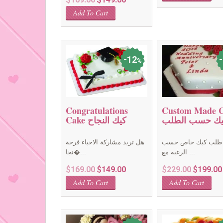
was:
is:
price
price
$89.00.
$79
Add To Cart
was:
is:
$169.00.
$149.00.
12
%
Congratulations
Custom Made 
يك حسب الطلب
Cake كيك النجاح
 طلب كبك خاص حسب
هل تريد مشاركة الاحباء فرحة
الرغبه مع ...
نجا�...
Original
Current
Original
$
169.00
$
149.00
$
229.00
$
199.00
price
price
price
Add To Cart
Add To Cart
was:
is:
was:
$169.00.
$149.00.
$229.00.