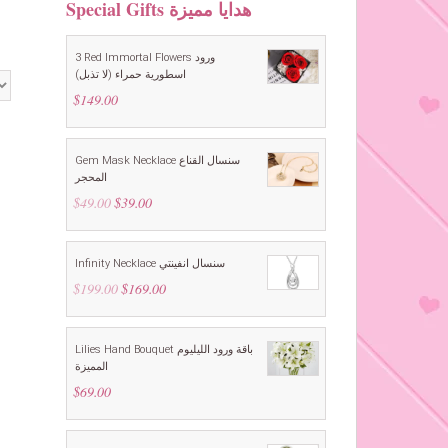
Special Gifts هدايا مميزة
3 Red Immortal Flowers ورود
اسطورية حمراء (لا تذبل)
$
149.00
Gem Mask Necklace سنسال القناع
المحجر
$
49.00
Original
$
39.00
Current
price
price
was:
is:
$49.00.
$39.00.
Infinity Necklace سنسال انفينتي
$
199.00
Original
$
169.00
Current
price
price
was:
is:
$199.00.
$169.00.
Lilies Hand Bouquet باقة ورود الليليوم
المميزة
$
69.00