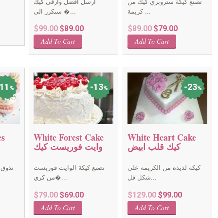
تصنع كيكة ستروبري كيك من
أرسل أفضل وأرقى كيك
كريمة ...
سنكرز الى �...
Current
Original
Current
Original
Current
$
99.00
$
89.00
$
89.00
$
79.00
price
price
price
price
price
is:
Add To Cart
Add To Cart
was:
is:
was:
is:
$149.00.
$99.00.
$89.00.
$89.00.
$79.00.
11
13
23
%
%
%
es
White Forest Cake
White Heart Cake
كيك قلب ابيض
وايت فوريست كيك
كيكه لذيذه من الكريمه على
تصنع كيكة الوايت فوريست
تذوق 
شكل قل...
من كري�...
rent
Original
Current
Original
Current
$
79.00
$
69.00
$
129.00
$
99.00
ce
price
price
price
price
Add To Cart
Add To Cart
was:
is:
was:
is: