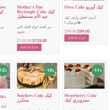
Oreo Cake كيك أوريو
Mother’s Day
ove
Rectangle Cake كيك
عيد الأم مستطيل
أرسل أفضل وأرقى كيك
اوريوالى ا�...
من أفخم انواع الكيك التي
من 
Original
Current
$
99.00
$
89.00
تحتوي ...
price
price
Add To Cart
rrent
Original
Current
$
149.00
$
129.00
was:
is:
ice
price
price
$99.00.
$89.00.
Add To Cart
:
was:
is:
9.00.
$149.00.
$129.00.
12
10
11
%
%
%
Strawberry Cake
Snickers Cake كيك
se Cake
ستروبري كيك
سنكرز
كيكه 