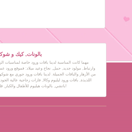
بالونات, كيك و شوكول
مهما كانت المناسبة لدينا باقات ورود خاصة لمناسبات ال
وارتباط, مولود جديد, حمل, نجاح وعيد ميلاد: فموقع ورود عم
من الأزهار والباقات الجميلة. لدينا باقات ورود جوري مع شوكول
اللذيذة, باقات ورود ليليوم وكالا, فازات زجاجية عالية الجود
باتشي, بالونات هيليوم للأطفال والكبار, قلب حب, دباديب مع ورود!