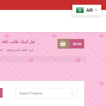
AR
هل لديك طلب باقة و
$
0.00
لنرد عليك بأسرع وقت... ا