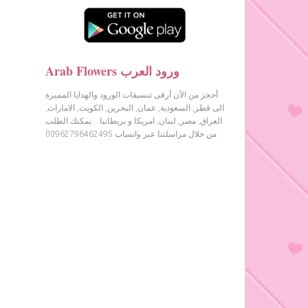
Arab Flowers ورود العرب
أحجز من الآن أرقى تنسيقات الورود والهدايا المميزة
الى قطر, السعودية, عمان, البحرين, الكويت, الامارات,
العراق, مصر, لبنان, امريكا و بريطانيا… يمكنك الطلب
من خلال مراسلتنا عبر واتساب 00962796462495