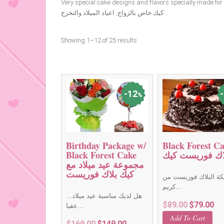
Very special cake designs and flavors specially made fo
كيك خاص بالزواج, اعياد الميلاد والتخرج…
Showing 1–12 of 25 results
12
%
Birthday Package w/
Black Forest C
اك فوريست كيك
Black Forest Cake
مجموعة عيد ميلاد مع
كيك بلاك فوريست
كة البلاك فوريست من
كريم...
هل لديك مناسبة عيد ميلاد...
Original
Cur
$
89.00
$
79.00
عقبا...
price
pri
Add To Cart
Original
Current
$
169.00
$
149.00