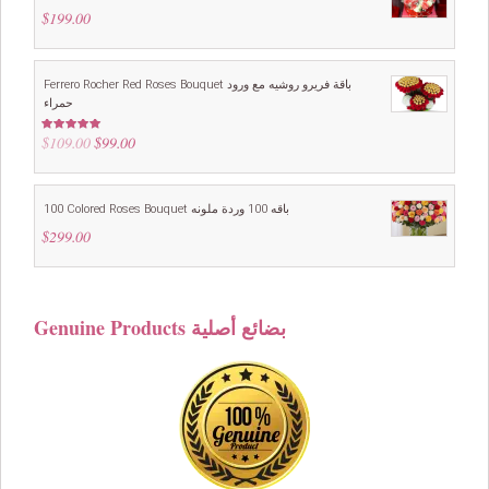
$
199.00
Ferrero Rocher Red Roses Bouquet باقة فريرو روشيه مع ورود
حمراء
$
109.00
Original
$
99.00
Current
Rated
5.00
out of 5
price
price
was:
is:
$109.00.
$99.00.
100 Colored Roses Bouquet باقه 100 وردة ملونه
$
299.00
Genuine Products بضائع أصلية