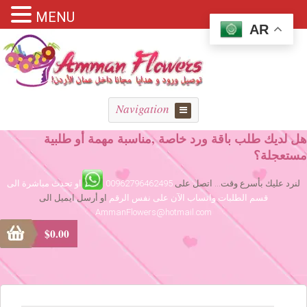
MENU
AR
Navigation
هل لديك طلب باقة ورد خاصة ,مناسبة مهمة أو طلبية
مستعجلة؟
لنرد عليك بأسرع وقت... اتصل على
00962796462495
او تحدث مباشرة الى
قسم الطلبات واتساب الآن على نفس الرقم
او أرسل ايميل الى
AmmanFlowers@hotmail.com
$
0.00