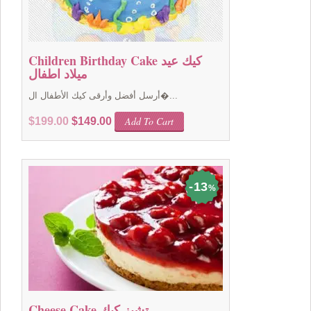
Children Birthday Cake كيك عيد
ميلاد اطفال
أرسل أفضل وأرقى كيك الأطفال ال�...
Original
Current
Add To Cart
$
199.00
$
149.00
price
price
was:
is:
$199.00.
$149.00.
13
%
Cheese Cake تشيز كيك