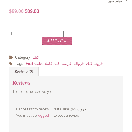
حجم كبير
Original
Current
$
99.00
$
89.00
price
price
was:
is:
$99.00.
$89.00.
Quantity
Add To Cart
كيك
Category:
Fruit Cake فروت كيك
,
فروالة
,
كريمة
,
كيك فانيلا
Tags:
Reviews (0)
Reviews
There are no reviews yet.
Be the first to review “Fruit Cake فروت كيك”
You must be
logged in
to post a review.