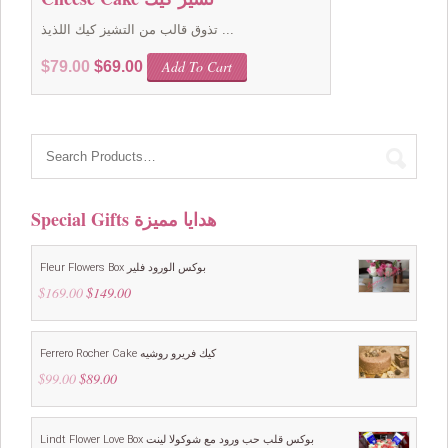
تذوق قالب من التشيز كيك اللذيذ ...
Original
Current
Add To Cart
$
79.00
$
69.00
price
price
was:
is:
$79.00.
$69.00.
Special Gifts هدايا مميزة
Fleur Flowers Box بوكس الورود فلير
$
169.00
Original
$
149.00
Current
price
price
was:
is:
$169.00.
$149.00.
Ferrero Rocher Cake كيك فريرو روشيه
$
99.00
Original
$
89.00
Current
price
price
was:
is:
$99.00.
$89.00.
Lindt Flower Love Box بوكس قلب حب ورود مع شوكولا لينت