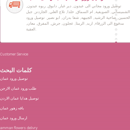
توصيل ورود مجاني الى عبدون, دير غبار, دابوق, ربوه عبدون,
الشميساني, الصويفية, ام السماق, خلدا, تلاع العلي, الجاردنز, جبل
لحسين, ضاحية الرشيد, الجبيهه, شفا بدران, ابو نصير. توصيل ورود
مدفوع الى الزرقاء, اربد, الرمثا, عجلون, جرش, المفرق, معان,
العقبة.
Customer Service
كلمات البحث
توصيل ورود عمان
طلب ورود عمان الارجن
توصيل هدايا عمان الاردن
باقه زهور عمان
ارسال ورود عمان
amman flowers delivry