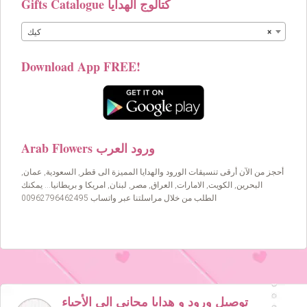
Gifts Catalogue كتالوج الهدايا
×
كيك
Download App FREE!
Arab Flowers ورود العرب
أحجز من الآن أرقى تنسيقات الورود والهدايا المميزة الى قطر, السعودية, عمان,
البحرين, الكويت, الامارات, العراق, مصر, لبنان, امريكا و بريطانيا… يمكنك
الطلب من خلال مراسلتنا عبر واتساب 00962796462495
توصيل ورود و هدايا مجاني الى الأحباء