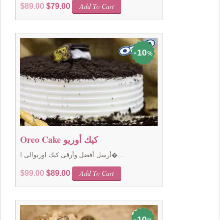
Original
Current
Add To Cart
$
89.00
$
79.00
price
price
was:
is:
$89.00.
$79.00.
10
%
Oreo Cake كيك أوريو
أرسل أفضل وأرقى كيك اوريوالى ا�...
Original
Current
Add To Cart
$
99.00
$
89.00
price
price
was:
is:
$99.00.
$89.00.
10