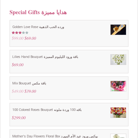
Special Gifts هدايا مميزة
Golden Love Rose ورده الحب الذهبية
$
99.00
Original
$
69.00
Current
Rated
3.00
price
price
out of
5
was:
is:
$99.00.
$69.00.
Lilies Hand Bouquet باقة ورود الليليوم المميزة
$
69.00
Mix Bouquet باقة مكس
$
49.00
Original
$
39.00
Current
price
price
was:
is:
$49.00.
$39.00.
100 Colored Roses Bouquet باقه 100 وردة ملونه
$
299.00
Mother's Day Flowers Floral Box بوكس ورود عيد الأم المورد