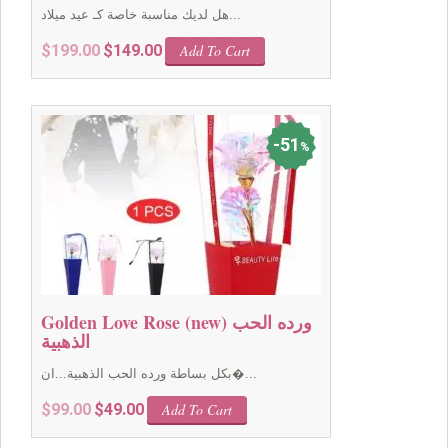
هل لديك مناسبة خاصة كـ عيد ميلاد...
Original
Current
$
199.00
$
149.00
Add To Cart
price
price
was:
is:
$199.00.
$149.00.
51
%
Golden Love Rose (new) ورده الحب
الذهبية
بكل بساطة ورده الحب الذهبية...ان�...
Original
Current
$
99.00
$
49.00
Add To Cart
price
price
was:
is: