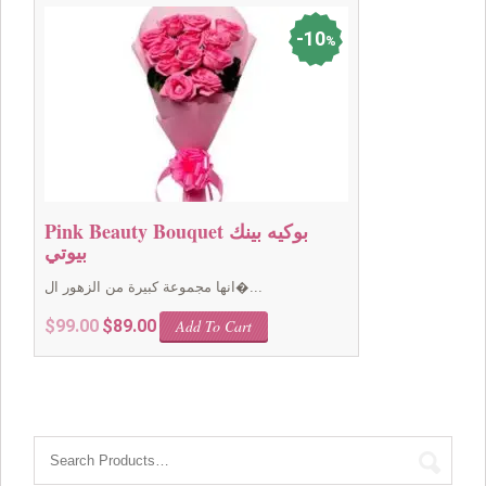
$349.00.
$299.00.
10
%
Pink Beauty Bouquet بوكيه بينك
بيوتي
انها مجموعة كبيرة من الزهور ال�...
Original
Current
$
99.00
$
89.00
Add To Cart
price
price
was:
is:
$99.00.
$89.00.