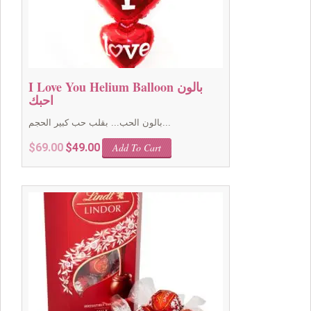
I Love You Helium Balloon بالون
احبك
بالون الحب... بقلب حب كبير الحجم...
Original
Current
$
69.00
$
49.00
Add To Cart
price
price
was:
is:
$69.00.
$49.00.