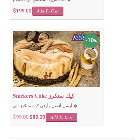
$
199.00
Add To Cart
10
%
Snickers Cake كيك سنكرز
أرسل أفضل وأرقى كيك سنكرز الى �...
Original
Current
$
99.00
$
89.00
Add To Cart
price
price
was:
is:
$99.00.
$89.00.