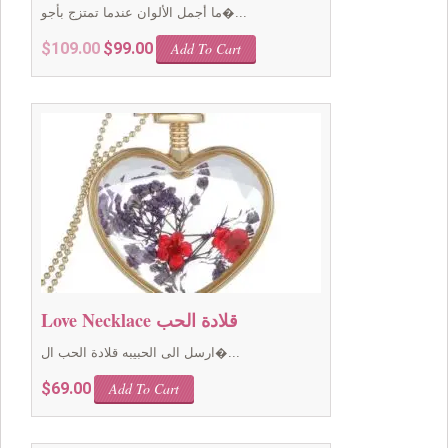
ما أجمل الألوان عندما تمتزج بأجو�...
Original
Current
$
109.00
$
99.00
Add To Cart
price
price
was:
is:
$109.00.
$99.00.
Love Necklace قلادة الحب
ارسل الى الحبيبه قلادة الحب ال�...
$
69.00
Add To Cart