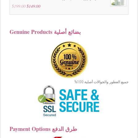
$
199.00
Original
$
149.00
Current
price
price
was:
is:
$199.00.
$149.00.
Genuine Products بضائع أصلية
جميع العطور والجوالات أصلية 100%
Payment Options طرق الدفع