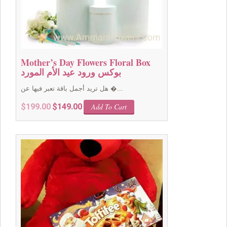
Mother’s Day Flowers Floral Box
بوكس ورود عيد الأم المورد
هل تريد أجمل باقة تعبر فيها عن �...
Original
Current
$
199.00
$
149.00
Add To Cart
price
price
was:
is:
$199.00.
$149.00.