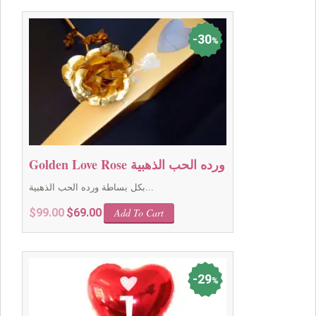
$99.00.
$49.00.
30
%
Golden Love Rose ورده الحب الذهبية
بكل بساطة ورده الحب الذهبية...
Original
Current
$
99.00
$
69.00
Add To Cart
price
price
was:
is:
$99.00.
$69.00.
29
%