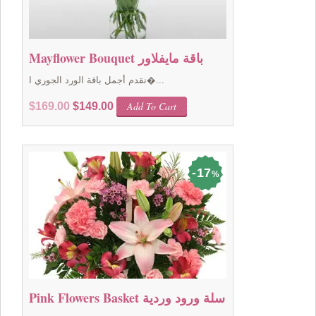
Mayflower Bouquet باقة مايفلاور
نقدم أجمل باقة الورد الجوري ا�...
Original
Current
Add To Cart
$
169.00
$
149.00
price
price
was:
is:
$169.00.
$149.00.
17
%
Pink Flowers Basket سلة ورود وردية