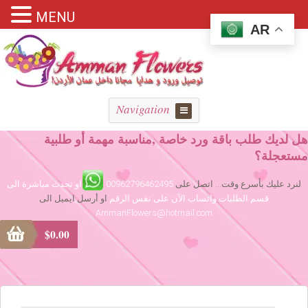
MENU
AR
Navigation
هل لديك طلب باقة ورد خاصة ,مناسبة مهمة أو طلبية
مستعجلة؟
لنرد عليك بأسرع وقت... اتصل على
00962796462495
او تحدث مباشرة الى
قسم الطلبات واتساب الآن على نفس الرقم
او أرسل ايميل الى
AmmanFlowers@hotmail.com
$
0.00