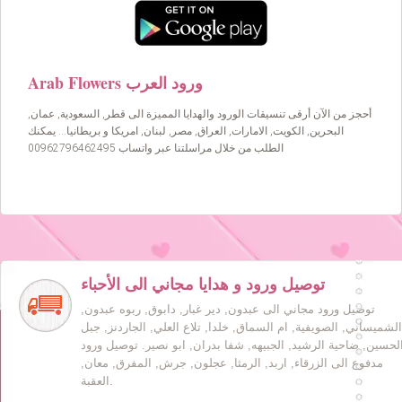
Arab Flowers ورود العرب
أحجز من الآن أرقى تنسيقات الورود والهدايا المميزة الى قطر, السعودية, عمان,
البحرين, الكويت, الامارات, العراق, مصر, لبنان, امريكا و بريطانيا… يمكنك
الطلب من خلال مراسلتنا عبر واتساب 00962796462495
توصيل ورود و هدايا مجاني الى الأحباء
توصيل ورود مجاني الى عبدون, دير غبار, دابوق, ربوه عبدون,
الشميساني, الصويفية, ام السماق, خلدا, تلاع العلي, الجاردنز, جبل
لحسين, ضاحية الرشيد, الجبيهه, شفا بدران, ابو نصير. توصيل ورود
مدفوع الى الزرقاء, اربد, الرمثا, عجلون, جرش, المفرق, معان,
العقبة.