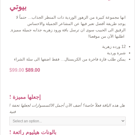
بيوتي
انها مجموعة كبيرة من الزهور الوردية ذات المنظر الجذاب… حتماً لا
يوجد طريقة أفضل تعبر فيها عن المشاعر الجميلة والاحساس
الرقيق الى الحبيب سوى ان ترسل باقة ورود زهريه جذابه جميلة مميزة,
اطلبها الآن من موقعنا!
12 ورده زهرية
شبرة وردية
يمكن طلب فازة فاخرة من الكريستال… فقط اضفها الى سلة الشراء
Original
Current
$
99.00
$
89.00
price
price
was:
is:
$99.00.
$89.00.
! إجعلها مميزة
! هل هذه الباقة فعلاً خاصة؟ أضف الآن أجمل الاكسسوارات لجعلها تحفة
فنية
! بالونات هيليوم رائعة