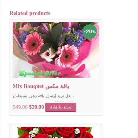
Related products
20
%
Mix Bouquet باقة مكس
هل تريد إرسال باقة زهور بسيطة و...
Original
Current
Add To Cart
$
49.00
$
39.00
price
price
was:
is:
$49.00.
$39.00.