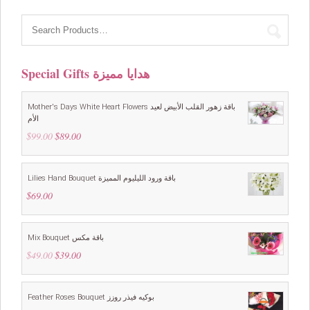
$39.00.
$29.00.
Special Gifts هدايا مميزة
Mother's Days White Heart Flowers باقة زهور القلب الأبيض لعيد
الأم
$
99.00
Original
$
89.00
Current
price
price
was:
is:
$99.00.
$89.00.
Lilies Hand Bouquet باقة ورود الليليوم المميزة
$
69.00
Mix Bouquet باقة مكس
$
49.00
Original
$
39.00
Current
price
price
was:
is:
$49.00.
$39.00.
Feather Roses Bouquet بوكيه فيذر روزز