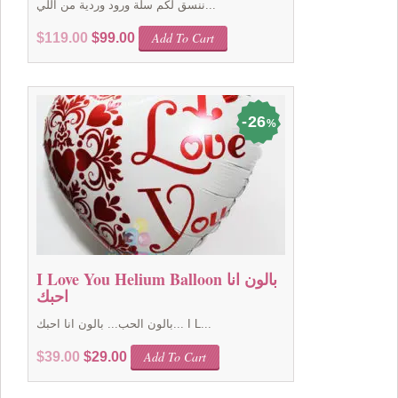
ننسق لكم سلة ورود وردية من اللي...
Original
Current
Add To Cart
$
119.00
$
99.00
price
price
was:
is:
$119.00.
$99.00.
26
%
I Love You Helium Balloon بالون انا
احبك
بالون الحب... بالون انا احبك... I L...
Original
Current
Add To Cart
$
39.00
$
29.00
price
price
was:
is: