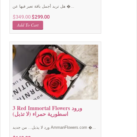
هل تريد أجمل باقة تعبر فيها عن �...
Original
Current
$
349.00
$
299.00
price
price
Add To Cart
was:
is:
$349.00.
$299.00.
3 Red Immortal Flowers ورود
اسطورية حمراء (لا تذبل)
ورد لا يذبل... من جديد AmmanFlowers.com �...