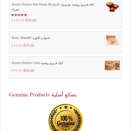
$129.00.
$119.00.
Ferrero Rocher Red Roses Bouquet باقة فريرو روشيه مع ورود
حمراء
$
109.00
Original
$
99.00
Current
Rated
5.00
out of 5
price
price
was:
is:
$109.00.
$99.00.
Swan Bracelet اسواره الاوزه
$
49.00
Original
$
39.00
Current
price
price
was:
is:
$49.00.
$39.00.
Ferrero Rocher Cake كيك فريرو روشيه
$
99.00
Original
$
89.00
Current
price
price
was:
is:
$99.00.
$89.00.
Genuine Products بضائع أصلية