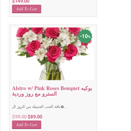
$
149.00
Add To Cart
10
%
Alstro w/ Pink Roses Bouquet بوكيه
السترو مع روز وردية
باقة الحب الجميلة من الروز ال�...
Original
Current
$
99.00
$
89.00
price
price
Add To Cart
was:
is: