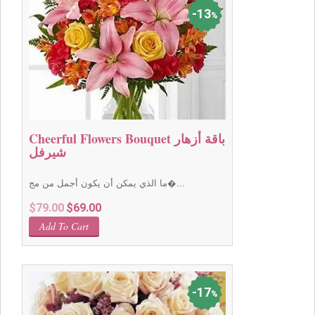
13
%
Cheerful Flowers Bouquet باقة أزهار
شيرفل
ما الذي يمكن أن يكون أجمل من مج�...
Original
Current
$
79.00
$
69.00
price
price
Add To Cart
was:
is:
$79.00.
$69.00.
17
%