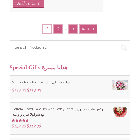
Add To Cart
1
2
…
5
next →
Special Gifts هدايا مميزة
Simply Pink Bouquet بوكيه سمبلي بينك
$
149.00
Original
$
129.00
Current
price
price
was:
is:
$149.00.
$129.00.
Ferrero Flower Love Box with Teddy Bears بوكس قلب حب ورود
مع شوكولا فيريرو ودببه
$
129.00
Original
$
119.00
Current
Rated
5.00
out of 5
price
price
was:
is: