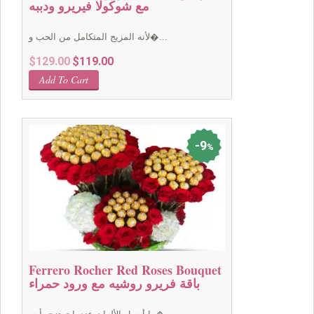
مع شوكولا فيريرو ودببه
لأنه المزيج المتكامل من الحب و�...
Original
Current
$
129.00
$
119.00
price
price
Add To Cart
was:
is:
$129.00.
$119.00.
9
%
Ferrero Rocher Red Roses Bouquet
باقة فريرو روشيه مع ورود حمراء