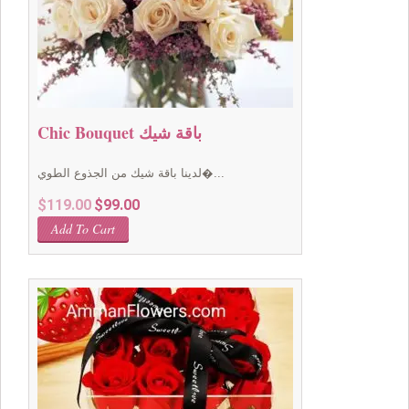
Chic Bouquet باقة شيك
لدينا باقة شيك من الجذوع الطوي�...
Original
Current
$
119.00
$
99.00
price
price
Add To Cart
was:
is:
$119.00.
$99.00.