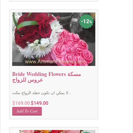
$99.00.
$89.00.
12
%
Bride Wedding Flowers مسكة
عروس للزواج
لا يمكن ان تكون حفله الزواج مكت...
Original
Current
$
169.00
$
149.00
price
price
Add To Cart
was:
is:
$169.00.
$149.00.