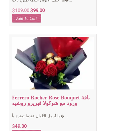
ما أجمل الألوان عندما تمتزج بأجو�...
Original
Current
$
109.00
$
99.00
price
price
Add To Cart
was:
is:
$109.00.
$99.00.
Ferrero Rocher Rose Bouquet باقة
ورود مع شوكولا فيريرو روشيه
ما أجمل الألوان عندما تمتزج بأ�...
$
49.00