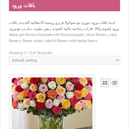
باقات ورود
لدينا باقات ورود جوري مع شوكولا فريرو روشية الايطالية اللذيذة, باقات
ورود ليليوم وكالا, فازات زجاجية عالية الجوده, زهور ملونه, دباديب مع ورود
We’ve got Ferrero chocolate with Rose bouquets, lilium flowers, cala
flowers, flower vases, colorful flowers with teddy bears.
Showing 1–12 of 58 results