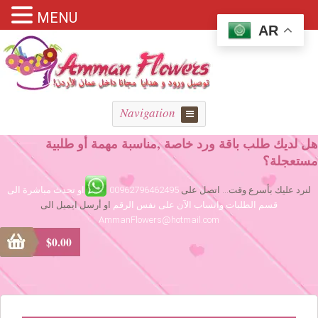
MENU
AR
Navigation
هل لديك طلب باقة ورد خاصة ,مناسبة مهمة أو طلبية
مستعجلة؟
لنرد عليك بأسرع وقت... اتصل على
00962796462495
او تحدث مباشرة الى
قسم الطلبات واتساب الآن على نفس الرقم
او أرسل ايميل الى
AmmanFlowers@hotmail.com
$
0.00