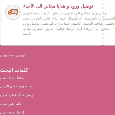
توصيل ورود و هدايا مجاني الى الأحباء
توصيل ورود مجاني الى عبدون, دير غبار, دابوق, ربوه عبدون,
الشميساني, الصويفية, ام السماق, خلدا, تلاع العلي, الجاردنز, جبل
لحسين, ضاحية الرشيد, الجبيهه, شفا بدران, ابو نصير. توصيل ورود
مدفوع الى الزرقاء, اربد, الرمثا, عجلون, جرش, المفرق, معان,
العقبة.
Customer Service
كلمات البحث
توصيل ورود عمان
طلب ورود عمان الارجن
توصيل هدايا عمان الاردن
باقه زهور عمان
ارسال ورود عمان