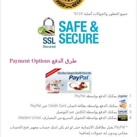
جميع العطور والجوالات أصلية 100%
Payment Options طرق الدفع
يمكنك الدفع بواسطة PayPal
يمكنك الدفع بواسطة بطاقة ائتمان Credit Card عبر PayPal
يمكنك الدفع بواسطة الكاش عند التوصيل
يمكنك الدفع بواسطة التحويل السريع من المصارف Western Union
* PayPal يقبل بطاقتك الائتمانية حتى لو لم يكن لديك حساب معهم, فتح الحساب
مجاني وبدون اية عمولات إضافية!