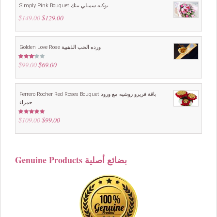
Simply Pink Bouquet بوكيه سمبلي بينك
$
149.00
Original
$
129.00
Current
price
price
was:
is:
$149.00.
$129.00.
Golden Love Rose ورده الحب الذهبية
$
99.00
Original
$
69.00
Current
Rated
3.00
price
price
out of
5
was:
is:
$99.00.
$69.00.
Ferrero Rocher Red Roses Bouquet باقة فريرو روشيه مع ورود
حمراء
$
109.00
Original
$
99.00
Current
Rated
5.00
out of 5
price
price
was:
is:
$109.00.
$99.00.
Genuine Products بضائع أصلية