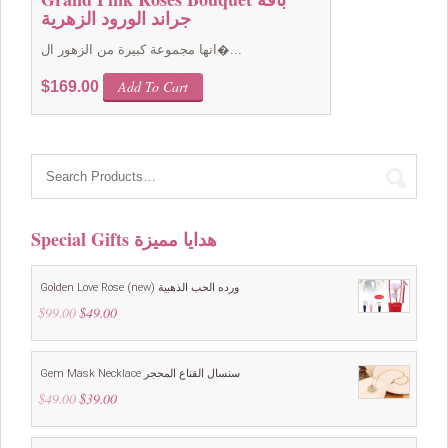
جراند الورود الزهرية
انها مجموعة كبيرة من الزهور ال�...
Add To Cart
$
169.00
Special Gifts هدايا مميزة
Golden Love Rose (new) ورده الحب الذهبية
$
99.00
Original
$
49.00
Current
price
price
was:
is:
$99.00.
$49.00.
Gem Mask Necklace سنسال القناع المحجر
$
49.00
Original
$
39.00
Current
price
price
was:
is:
$49.00.
$39.00.