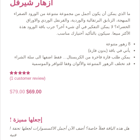
أزهار شيرفل
ما الذي يمكن أن يكون أجمل من مجموعة متنوعة من الورود الصفراء
المبهجة، الزنابق البرتقالية والوردية، والقرنفل الوردي والاوراق
الخضراء؟ لا يمكن التفكير في أي شيء آخر؟ جرب باقة الورود هذة
الأكثر مبيعا. سيكون بالتأكيد أختيارك مناسب.
8 زهور متنوعة
يأتي في باقة (بدون فازة)
يمكن طلب فازة فاخرة من الكريستال… فقط اضفها الى سلة الشراء
قد تختلف الزهور المتنوعة والألوان وفقا للتوافر والموسمية
(
1
customer review)
Rated
1
5.00
out of 5
based on
Original
Current
$
79.00
$
69.00
customer
rating
price
price
was:
is:
$79.00.
$69.00.
! إجعلها مميزة
! هل هذه الباقة فعلاً خاصة؟ أضف الآن أجمل الاكسسوارات لجعلها تحفة
فنية