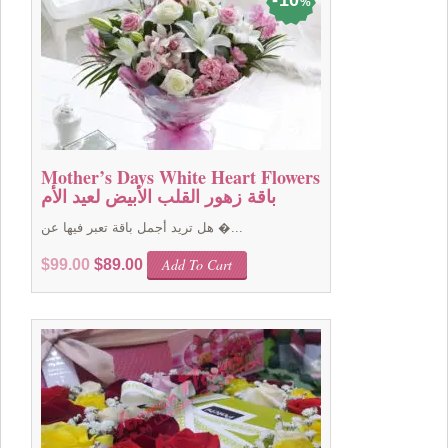
%
Mother’s Days White Heart Flowers
باقة زهور القلب الأبيض لعيد الأم
هل تريد أجمل باقة تعبر فيها عن �...
Original
Current
Add To Cart
$
99.00
$
89.00
price
price
was:
is:
$99.00.
$89.00.