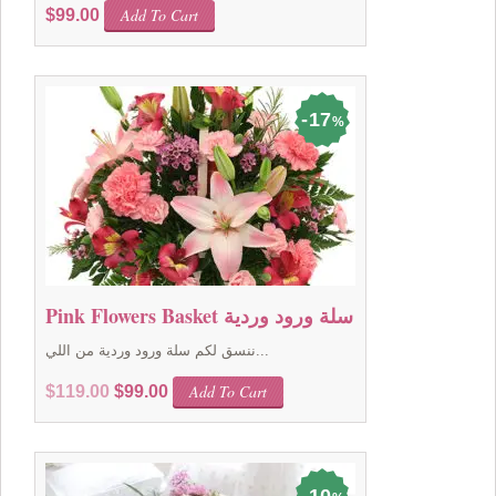
Add To Cart
$
99.00
17
%
Pink Flowers Basket سلة ورود وردية
ننسق لكم سلة ورود وردية من اللي...
Original
Current
Add To Cart
$
119.00
$
99.00
price
price
was:
is:
$119.00.
$99.00.
10