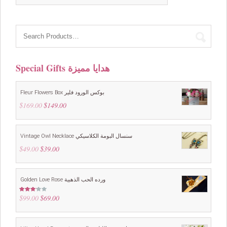
was:
is:
$49.00.
$39.00.
Special Gifts هدايا مميزة
Fleur Flowers Box بوكس الورود فلير
$
169.00
Original
$
149.00
Current
price
price
was:
is:
$169.00.
$149.00.
Vintage Owl Necklace سنسال البومة الكلاسيكي
$
49.00
Original
$
39.00
Current
price
price
was:
is:
$49.00.
$39.00.
Golden Love Rose ورده الحب الذهبية
$
99.00
Original
$
69.00
Current
Rated
3.00
price
price
out of
5
was:
is:
$99.00.
$69.00.