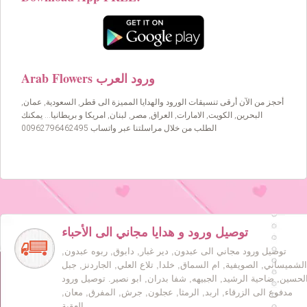
Arab Flowers ورود العرب
أحجز من الآن أرقى تنسيقات الورود والهدايا المميزة الى قطر, السعودية, عمان,
البحرين, الكويت, الامارات, العراق, مصر, لبنان, امريكا و بريطانيا… يمكنك
الطلب من خلال مراسلتنا عبر واتساب 00962796462495
توصيل ورود و هدايا مجاني الى الأحباء
توصيل ورود مجاني الى عبدون, دير غبار, دابوق, ربوه عبدون,
الشميساني, الصويفية, ام السماق, خلدا, تلاع العلي, الجاردنز, جبل
لحسين, ضاحية الرشيد, الجبيهه, شفا بدران, ابو نصير. توصيل ورود
مدفوع الى الزرقاء, اربد, الرمثا, عجلون, جرش, المفرق, معان,
العقبة.