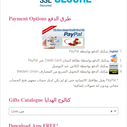
Payment Options طرق الدفع
يمكنك الدفع بواسطة PayPal
يمكنك الدفع بواسطة بطاقة ائتمان Credit Card عبر PayPal
يمكنك الدفع بواسطة الكاش عند التوصيل
يمكنك الدفع بواسطة التحويل السريع من المصارف Western Union
* PayPal يقبل بطاقتك الائتمانية حتى لو لم يكن لديك حساب معهم, فتح الحساب
مجاني وبدون اية عمولات إضافية!
Gifts Catalogue كتالوج الهدايا
×
Love حب
Download App FREE!