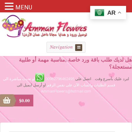
MENU
AR
Navigation
هل لديك طلب باقة ورد خاصة ,مناسبة مهمة أو طلبية
مستعجلة؟
لنرد عليك بأسرع وقت... اتصل على
00962796462495
او تحدث مباشرة الى
قسم الطلبات واتساب الآن على نفس الرقم
او أرسل ايميل الى
AmmanFlowers@hotmail.com
$
0.00