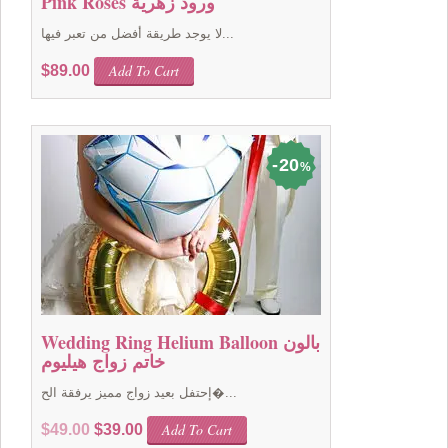
Pink Roses ورود زهرية
لا يوجد طريقة أفضل من تعبر فيها...
Add To Cart
$
89.00
20
%
Wedding Ring Helium Balloon بالون
خاتم زواج هيليوم
إحتفل بعيد زواج مميز يرفقة الح�...
Original
Current
Add To Cart
$
49.00
$
39.00
price
price