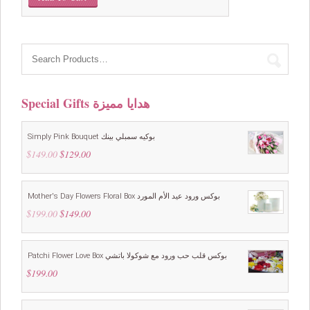
Special Gifts هدايا مميزة
Simply Pink Bouquet بوكيه سمبلي بينك
$
149.00
Original
$
129.00
Current
price
price
was:
is:
$149.00.
$129.00.
Mother's Day Flowers Floral Box بوكس ورود عيد الأم المورد
$
199.00
Original
$
149.00
Current
price
price
was:
is:
$199.00.
$149.00.
Patchi Flower Love Box بوكس قلب حب ورود مع شوكولا باتشي
$
199.00