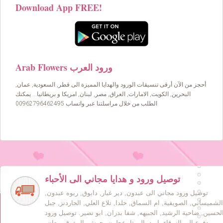
Download App FREE!
Arab Flowers ورود العرب
أحجز من الآن أرقى تنسيقات الورود والهدايا المميزة الى قطر, السعودية, عمان,
البحرين, الكويت, الامارات, العراق, مصر, لبنان, امريكا و بريطانيا… يمكنك
الطلب من خلال مراسلتنا عبر واتساب 00962796462495
توصيل ورود و هدايا مجاني الى الأحباء
توصيل ورود مجاني الى عبدون, دير غبار, دابوق, ربوه عبدون,
الشميساني, الصويفية, ام السماق, خلدا, تلاع العلي, الجاردنز, جبل
لحسين, ضاحية الرشيد, الجبيهه, شفا بدران, ابو نصير. توصيل ورود
مدفوع الى الزرقاء, اربد, الرمثا, عجلون, جرش, المفرق, معان,