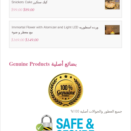
Snickers Cake كيك سنكرز
$
99.00
Original
$
89.00
Current
price
price
was:
is:
$99.00.
$89.00.
Immortal Flower with Atomizer and Light LED ورده اسطوريه
مع معطر و ضوء
$
169.00
Original
$
149.00
Current
price
price
was:
is:
$169.00.
$149.00.
Genuine Products بضائع أصلية
جميع العطور والجوالات أصلية 100%