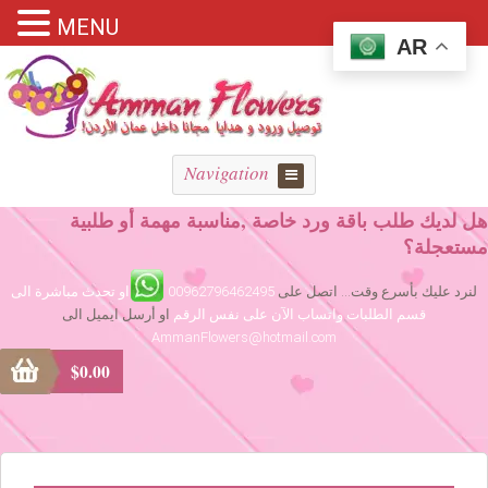
MENU
AR
Navigation
هل لديك طلب باقة ورد خاصة ,مناسبة مهمة أو طلبية
مستعجلة؟
لنرد عليك بأسرع وقت... اتصل على
00962796462495
او تحدث مباشرة الى
قسم الطلبات واتساب الآن على نفس الرقم
او أرسل ايميل الى
AmmanFlowers@hotmail.com
$
0.00