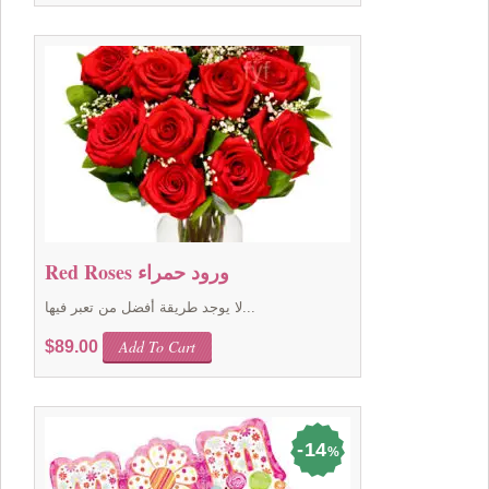
was:
is:
$99.00.
$89.00.
Red Roses ورود حمراء
لا يوجد طريقة أفضل من تعبر فيها...
Add To Cart
$
89.00
14
%