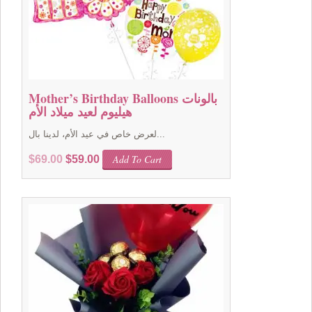
Mother’s Birthday Balloons بالونات
هيليوم لعيد ميلاد الأم
لعرض خاص في عيد الأم، لدينا بال...
Original
Current
Add To Cart
$
69.00
$
59.00
price
price
was:
is:
$69.00.
$59.00.