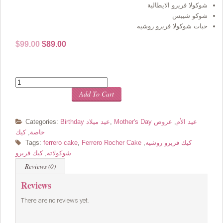
شوكولا فريرو الايطالية
شوكو شيبس
حبات شوكولا فريرو روشيه
Original
Current
$
99.00
$
89.00
price
price
was:
is:
$99.00.
$89.00.
Quantity
Add To Cart
Mother's Day عيد الأم
,
عروض
,
Birthday عيد ميلاد
Categories:
خاصة
,
كيك
Ferrero Rocher Cake كيك فريرو روشيه
,
,
ferrero cake
Tags:
شوكولاتة
,
كيك فريرو
Reviews (0)
Reviews
There are no reviews yet.