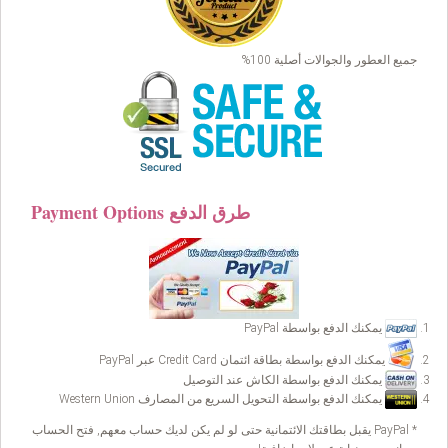
جميع العطور والجوالات أصلية 100%
Payment Options طرق الدفع
يمكنك الدفع بواسطة PayPal
يمكنك الدفع بواسطة بطاقة ائتمان Credit Card عبر PayPal
يمكنك الدفع بواسطة الكاش عند التوصيل
يمكنك الدفع بواسطة التحويل السريع من المصارف Western Union
* PayPal يقبل بطاقتك الائتمانية حتى لو لم يكن لديك حساب معهم, فتح الحساب