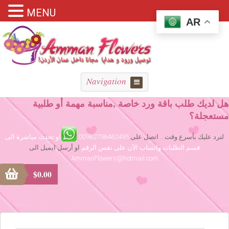
MENU
AR
Navigation
هل لديك طلب باقة ورد خاصة ,مناسبة مهمة أو طلبية
مستعجلة؟
لنرد عليك بأسرع وقت... اتصل على
00962796462495
او تحدث مباشرة الى
قسم الطلبات واتساب الآن على نفس الرقم
او أرسل ايميل الى
AmmanFlowers@hotmail.com
$
0.00