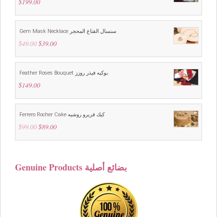
$
199.00
Gem Mask Necklace سنسال القناع المحجر
$
49.00
Original
$
39.00
Current
price
price
was:
is:
$49.00.
$39.00.
Feather Roses Bouquet بوكيه فيذر روزز
$
149.00
Ferrero Rocher Cake كيك فريرو روشيه
$
99.00
Original
$
89.00
Current
price
price
was:
is:
$99.00.
$89.00.
Genuine Products بضائع أصلية