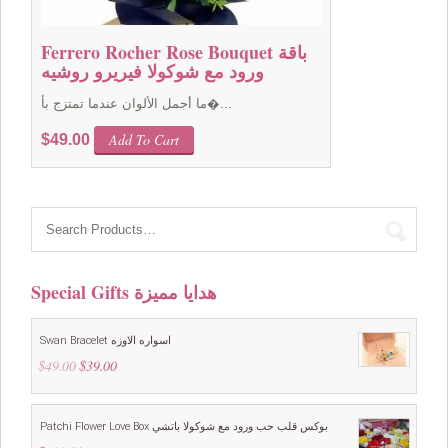
Ferrero Rocher Rose Bouquet باقة
ورود مع شوكولا فيريرو روشيه
ما أجمل الألوان عندما تمتزج بأ�...
Add To Cart
$
49.00
Special Gifts هدايا مميزة
Swan Bracelet اسواره الاوزه
$
49.00
Original
$
39.00
Current
price
price
was:
is:
$49.00.
$39.00.
Patchi Flower Love Box بوكس قلب حب ورود مع شوكولا باتشي