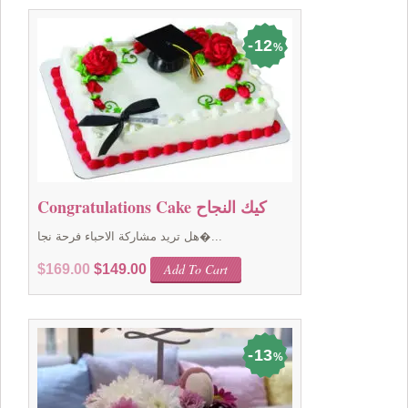
$99.00.
$89.00.
12
%
Congratulations Cake كيك النجاح
هل تريد مشاركة الاحباء فرحة نجا�...
Original
Current
Add To Cart
$
169.00
$
149.00
price
price
was:
is:
$169.00.
$149.00.
13
%