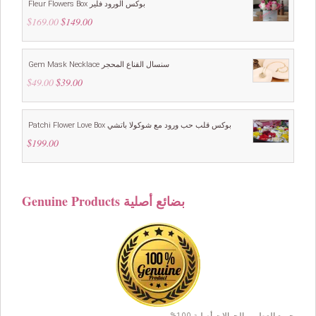
Fleur Flowers Box بوكس الورود فلير
$
169.00
Original
$
149.00
Current
price
price
was:
is:
$169.00.
$149.00.
Gem Mask Necklace سنسال القناع المحجر
$
49.00
Original
$
39.00
Current
price
price
was:
is:
$49.00.
$39.00.
Patchi Flower Love Box بوكس قلب حب ورود مع شوكولا باتشي
$
199.00
Genuine Products بضائع أصلية
جميع العطور والجوالات أصلية 100%