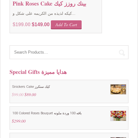
Pink Roses Cake بينك روزز كيك
كيكه لذيذه من الكريمه على شكل و...
Original
Current
Add To Cart
$
199.00
$
149.00
price
price
was:
is:
$199.00.
$149.00.
Special Gifts هدايا مميزة
Snickers Cake كيك سنكرز
$
99.00
Original
$
89.00
Current
price
price
was:
is:
$99.00.
$89.00.
100 Colored Roses Bouquet باقه 100 وردة ملونه
$
299.00