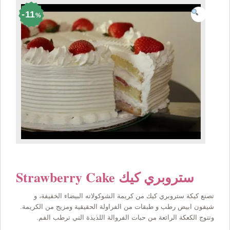
11
%
Strawberry Cake ستروبري كيك
تصنع كيكة ستروبري كيك من كريمة الشوكولاته البيضاء الخفيفة، و
شيفون ابيض رطب و طبقات من الفراولة الحقيقية ومزيج من الكريمة.
وتتوج الكعكة الرائعة من حبات الفروالة اللذيذة التي ترطب الفم.