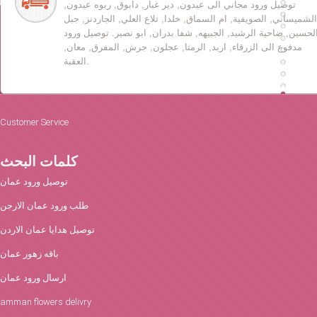
توصيل ورود مجاني الى عبدون, دير غبار, دابوق, ربوه عبدون,
الشميساني, الصويفية, ام السماق, خلدا, تلاع العلي, الجاردنز, جبل
لحسين, ضاحية الرشيد, الجبيهه, شفا بدران, ابو نصير. توصيل ورود
مدفوع الى الزرقاء, اربد, الرمثا, عجلون, جرش, المفرق, معان,
العقبة.
Customer Service
كلمات البحث
توصيل ورود عمان
طلب ورود عمان الارجن
توصيل هدايا عمان الاردن
باقه زهور عمان
ارسال ورود عمان
amman flowers delivry