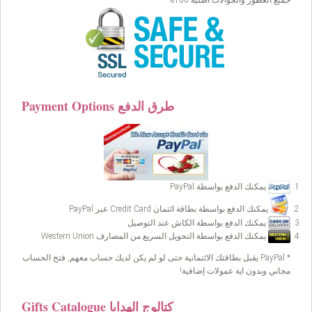
Payment Options طرق الدفع
يمكنك الدفع بواسطة PayPal
يمكنك الدفع بواسطة بطاقة ائتمان Credit Card عبر PayPal
يمكنك الدفع بواسطة الكاش عند التوصيل
يمكنك الدفع بواسطة التحويل السريع من المصارف Western Union
* PayPal يقبل بطاقتك الائتمانية حتى لو لم يكن لديك حساب معهم, فتح الحساب
مجاني وبدون اية عمولات إضافية!
Gifts Catalogue كتالوج الهدايا