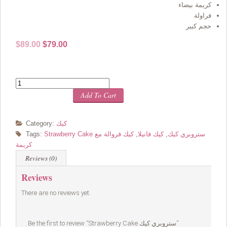
كريمة بيضاء
فراولة
حجم كبير
Original
Current
$
89.00
$
79.00
price
price
was:
is:
$89.00.
$79.00.
Quantity
Add To Cart
كيك
Category:
Strawberry Cake ستروبري كيك
,
كيك فانيلا
,
كيك فروالة مع
Tags:
كريمة
Reviews (0)
Reviews
There are no reviews yet.
Be the first to review “Strawberry Cake ستروبري كيك”