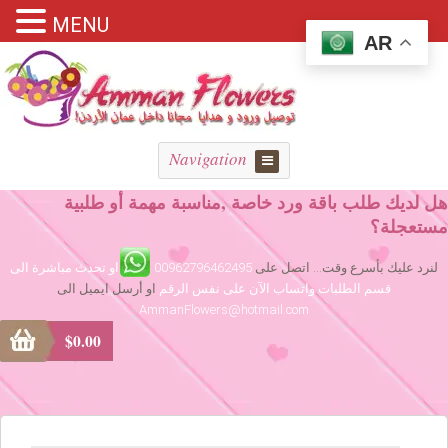
MENU
AR
Navigation
هل لديك طلب باقة ورد خاصة ,مناسبة مهمة أو طلبية
مستعجلة؟
لنرد عليك بأسرع وقت... اتصل على
00962796462495
او تحدث مباشرة الى
قسم الطلبات واتساب الآن على نفس الرقم
او أرسل ايميل الى
AmmanFlowers@hotmail.com
$
0.00