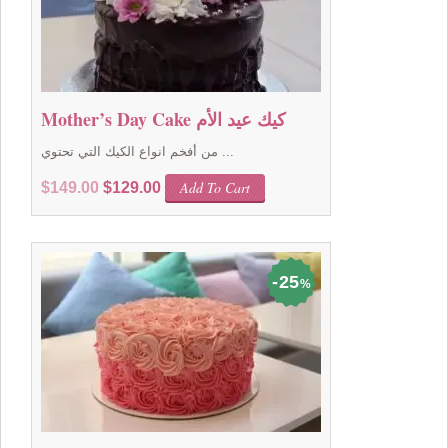
Mother’s Day Cake كيك عيد الأم
من أفخم انواع الكيك التي تحتوي ...
Original
Current
Add To Cart
$
149.00
$
129.00
price
price
was:
is:
$149.00.
$129.00.
25
%