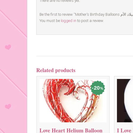
There are no reviews yet.
You must be
logged in
to post a review.
Related products
20
%
Love Heart Helium Balloon
I Love