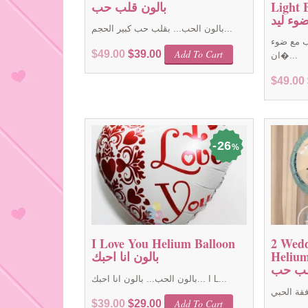
الون انا احبك
بالون قلب حب
وء ليد
بالون الحب... بقلب حب كبير الحجم...
ء LED ... بالون
Original
Current
Add To Cart
$
49.00
$
39.00
ان�...
price
price
was:
is:
$
49.00
$49.00.
$39.00.
26
%
I Love You Helium Balloon
2 Wedd
الونين خاتم
بالون انا احبك
لب حب
بالون الحب... بالون انا احبك... I L...
Original
Current
Add To Cart
$
39.00
$
29.00