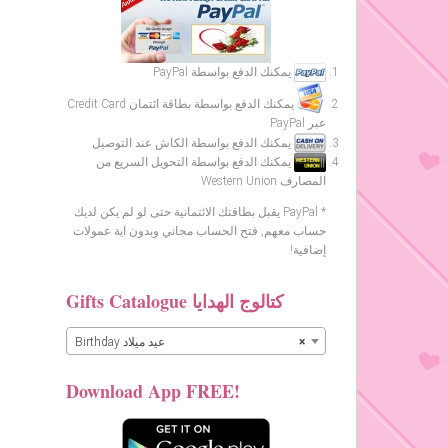
يمكنك الدفع بواسطة PayPal
يمكنك الدفع بواسطة بطاقة ائتمان Credit Card
عبر PayPal
يمكنك الدفع بواسطة الكاش عند التوصيل
يمكنك الدفع بواسطة التحويل السريع من
المصارف Western Union
* PayPal يقبل بطاقتك الائتمانية حتى لو لم يكن لديك
حساب معهم, فتح الحساب مجاني وبدون اية عمولات
إضافية!
Gifts Catalogue كتالوج الهدايا
×
Birthday عيد ميلاد
Download App FREE!