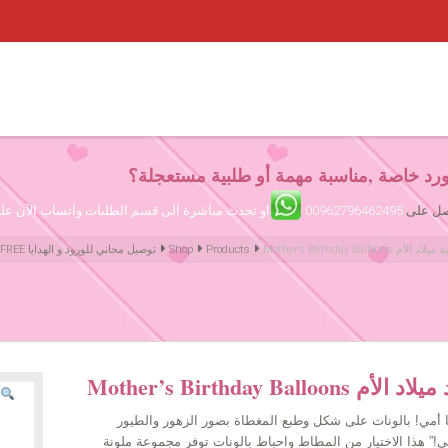
رد خاصة ,مناسبة مهمة أو طلبية مستعجلة؟
تصل على
00962796462495
او تحدث مباشرة الى قسم الطلبات واتساب الآن ع
 هيليوم لعيد ميلاد الأم
Products
Shop
Amman Jordan Flowers ورود عمّان الأردن | We deliver Flowers & Gifts FREE توصيل مجاني للورود و الهدايا
ليوم لعيد ميلاد الأم
يا أمي! بالونات على شكل وطبع المغطاة بصور الزهور والطيور
أمي!” هذا الاختيار من المطاط واحباط بالونات توفر مجموعة ملونة