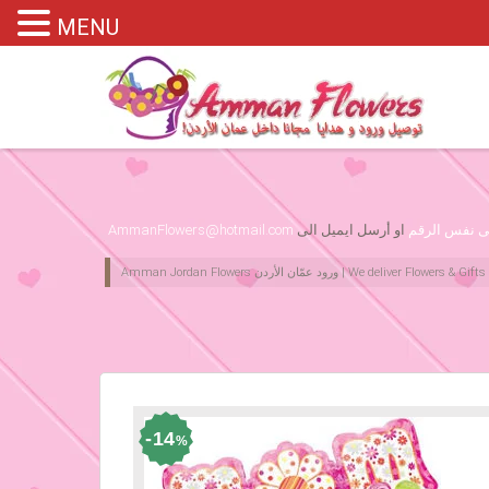
MENU
Please assign primary menu in wp-admin->Appearance->Menus
لى نفس الرقم
او أرسل ايميل الى
AmmanFlowers@hotmail.com
14
%