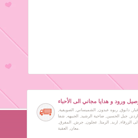
صيل ورود و هدايا مجاني الى الأحباء
بار, دابوق, ربوه عبدون, الشميساني, الصويفية,
جاردنز, جبل الحسين, ضاحية الرشيد, الجبيهه, شفا
لى الزرقاء, اربد, الرمثا, عجلون, جرش, المفرق,
معان, العقبة.