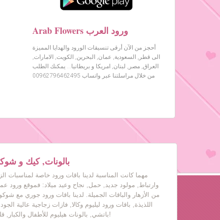
Arab Flowers ورود العرب
أحجز من الآن أرقى تنسيقات الورود والهدايا المميزة
الى قطر, السعودية, عمان, البحرين, الكويت, الامارات,
العراق, مصر, لبنان, امريكا و بريطانيا… يمكنك الطلب
من خلال مراسلتنا عبر واتساب 00962796462495
بالونات, كيك و شوكول
مهما كانت المناسبة لدينا باقات ورود خاصة لمناسبات ال
وارتباط, مولود جديد, حمل, نجاح وعيد ميلاد: فموقع ورود عم
من الأزهار والباقات الجميلة. لدينا باقات ورود جوري مع شوكول
اللذيذة, باقات ورود ليليوم وكالا, فازات زجاجية عالية الجود
باتشي, بالونات هيليوم للأطفال والكبار, قلب حب, دباديب مع ورود!