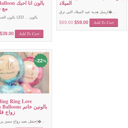
الميلاد
Light Balloon ب
مع ض
ارسل هدية عيد الميلاد التي ترق�...
بالون الحب مع ضو
Original
Current
Add To Cart
$
69.00
$
59.00
price
price
Original
Current
Add To Cart
$
39.00
was:
is:
price
price
$69.00.
$59.00.
was:
is:
$49.00.
$39.00.
22
%
ing Ring Love
Helium Balloons ب
زواج ق
إحتفل بعيد زواج مميز يرفقة الحبي�...