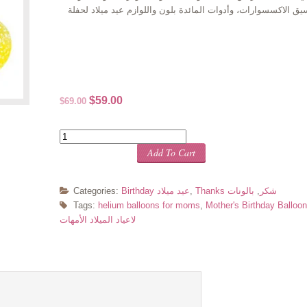
نسيق الاكسسوارات، وأدوات المائدة بلون واللوازم عيد ميلاد لحفلة
Original
Current
$
59.00
$
69.00
price
price
was:
is:
Quantity
$69.00.
$59.00.
Add To Cart
Thanks شكر
,
بالونات
,
Birthday عيد ميلاد
Categories:
Tags:
helium balloons for moms
,
لاعياد الميلاد الأمهات