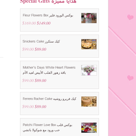
Special Gifts هدايا مميزة
Fleur Flowers Box بوكس الورود فلير
$
169.00
Original
$
149.00
Current
price
price
was:
is:
$169.00.
$149.00.
Snickers Cake كيك سنكرز
$
99.00
Original
$
89.00
Current
price
price
was:
is:
$99.00.
$89.00.
Mother's Days White Heart Flowers
باقة زهور القلب الأبيض لعيد الأم
$
99.00
Original
$
89.00
Current
price
price
was:
is:
$99.00.
$89.00.
Ferrero Rocher Cake كيك فريرو روشيه
$
99.00
Original
$
89.00
Current
price
price
was:
is:
$99.00.
$89.00.
Patchi Flower Love Box بوكس قلب
حب ورود مع شوكولا باتشي