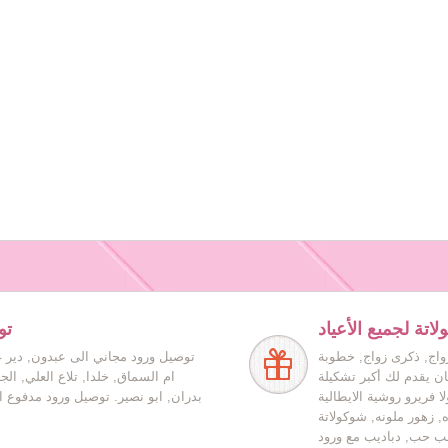
اتة لجميع الأعياد
تو
زواج, ذكرى زواج, خطوبة
توصيل ورود مجاني الى عبدون, دير غ
ان يقدم لك أكبر تشكيلة
ام السماق, خلدا, تلاع العلي, ال
ا فريرو روشية الايطالية
بدران, ابو نصير. توصيل ورود مدفوع ا
ه, زهور ملونه, شوكولاتة