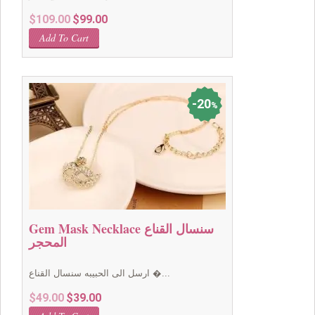
Original
Current
$
109.00
$
99.00
price
price
Add To Cart
was:
is:
$109.00.
$99.00.
20
%
Gem Mask Necklace سنسال القناع
المحجر
ارسل الى الحبيبه سنسال القناع �...
Original
Current
$
49.00
$
39.00
price
price