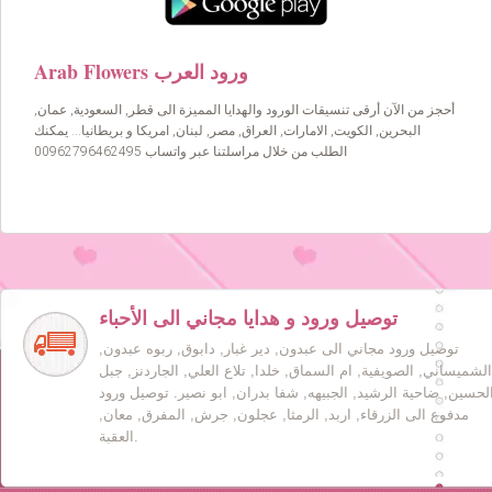
Arab Flowers ورود العرب
أحجز من الآن أرقى تنسيقات الورود والهدايا المميزة الى قطر, السعودية, عمان,
البحرين, الكويت, الامارات, العراق, مصر, لبنان, امريكا و بريطانيا… يمكنك
الطلب من خلال مراسلتنا عبر واتساب 00962796462495
توصيل ورود و هدايا مجاني الى الأحباء
توصيل ورود مجاني الى عبدون, دير غبار, دابوق, ربوه عبدون,
الشميساني, الصويفية, ام السماق, خلدا, تلاع العلي, الجاردنز, جبل
لحسين, ضاحية الرشيد, الجبيهه, شفا بدران, ابو نصير. توصيل ورود
مدفوع الى الزرقاء, اربد, الرمثا, عجلون, جرش, المفرق, معان,
العقبة.