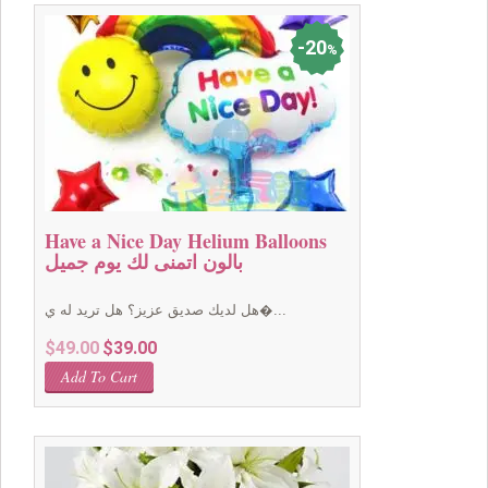
20
%
Have a Nice Day Helium Balloons
بالون اتمنى لك يوم جميل
هل لديك صديق عزيز؟ هل تريد له ي�...
Original
Current
$
49.00
$
39.00
price
price
Add To Cart
was:
is:
$49.00.
$39.00.