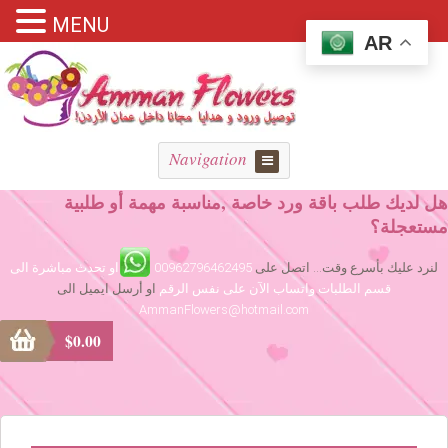
MENU
AR
Navigation
هل لديك طلب باقة ورد خاصة ,مناسبة مهمة أو طلبية
مستعجلة؟
لنرد عليك بأسرع وقت... اتصل على
00962796462495
او تحدث مباشرة الى
قسم الطلبات واتساب الآن على نفس الرقم
او أرسل ايميل الى
AmmanFlowers@hotmail.com
$
0.00