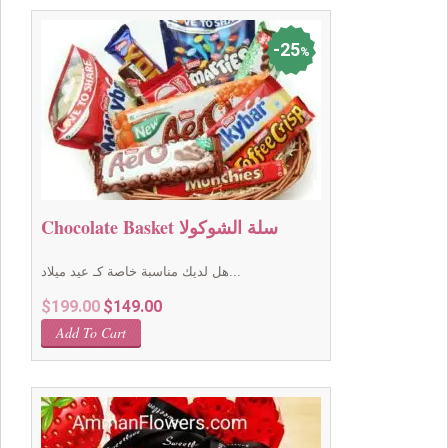
25
%
Chocolate Basket سلة الشوكولا
هل لديك مناسبة خاصة كـ عيد ميلاد...
Original
Current
$
199.00
$
149.00
price
price
Add To Cart
was:
is:
$199.00.
$149.00.