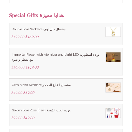
Special Gifts هدايا مميزة
Double Love Necklace سنسال دبل لوف
$
199.00
Original
$
169.00
Current
price
price
was:
is:
$199.00.
$169.00.
Immortal Flower with Atomizer and Light LED ورده اسطوريه
مع معطر و ضوء
$
169.00
Original
$
149.00
Current
price
price
was:
is:
$169.00.
$149.00.
Gem Mask Necklace سنسال القناع المحجر
$
49.00
Original
$
39.00
Current
price
price
was:
is:
$49.00.
$39.00.
Golden Love Rose (new) ورده الحب الذهبية
$
99.00
Original
$
49.00
Current
price
price
was:
is:
$99.00.
$49.00.