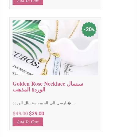
Add To Cart
was:
is:
$49.00.
$39.00.
20
%
Golden Rose Necklace سنسال
الوردة المذهب
ارسل الى الحبيبه سنسال الوردة �...
Original
Current
$
49.00
$
39.00
price
price
Add To Cart
was:
is:
$49.00.
$39.00.