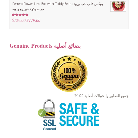
Ferrero Flower Love Box with Teddy Bears بوكس قلب حب ورود
مع شوكولا فيريرو ودببه
$
129.00
Original
$
119.00
Current
Rated
5.00
out of 5
price
price
was:
is:
$129.00.
$119.00.
Genuine Products بضائع أصلية
جميع العطور والجوالات أصلية 100%