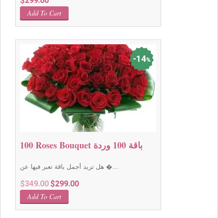
$
299.00
Add To Cart
14
%
100 Roses Bouquet باقة 100 وردة
هل تريد أجمل باقة تعبر فيها عن �...
Original
Current
$
349.00
$
299.00
price
price
Add To Cart
was:
is:
$349.00.
$299.00.