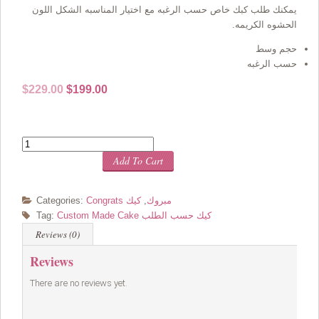
يمكنك طلب كبك خاص حسب الرغبه مع اختيار المناسبه الشكل اللون
الحشوه الكريمه.
حجم وسط
حسب الرغبه
Original
Current
$
229.00
$
199.00
price
price
was:
is:
$229.00.
$199.00.
Quantity
Add To Cart
Congrats مبروك
,
كيك
Categories:
Custom Made Cake كيك حسب الطلب
Tag:
Reviews (0)
Reviews
There are no reviews yet.