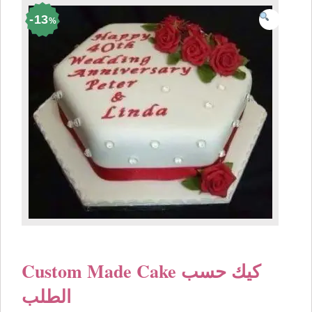
13
%
Custom Made Cake كيك حسب
الطلب