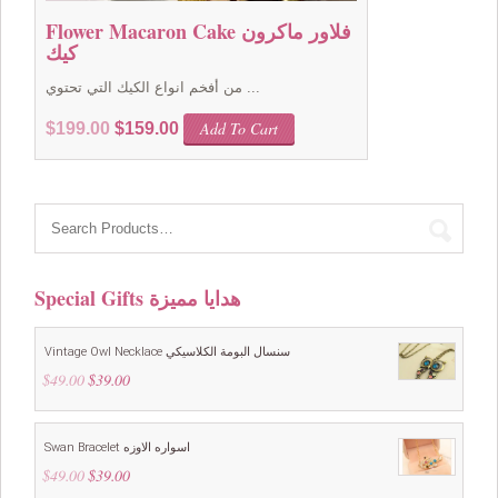
Flower Macaron Cake فلاور ماكرون
كيك
من أفخم انواع الكيك التي تحتوي ...
Original
Current
Add To Cart
$
199.00
$
159.00
price
price
was:
is:
$199.00.
$159.00.
Special Gifts هدايا مميزة
Vintage Owl Necklace سنسال البومة الكلاسيكي
$
49.00
Original
$
39.00
Current
price
price
was:
is:
$49.00.
$39.00.
Swan Bracelet اسواره الاوزه
$
49.00
Original
$
39.00
Current
price
price