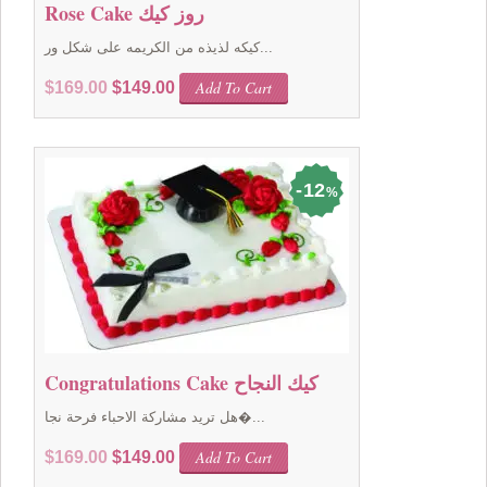
Rose Cake روز كيك
كيكه لذيذه من الكريمه على شكل ور...
Original
Current
Add To Cart
$
169.00
$
149.00
price
price
was:
is:
$169.00.
$149.00.
12
%
Congratulations Cake كيك النجاح
هل تريد مشاركة الاحباء فرحة نجا�...
Original
Current
Add To Cart
$
169.00
$
149.00
price
price