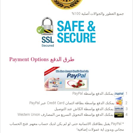
جميع العطور والجوالات أصلية 100%
Payment Options طرق الدفع
يمكنك الدفع بواسطة PayPal
يمكنك الدفع بواسطة بطاقة ائتمان Credit Card عبر PayPal
يمكنك الدفع بواسطة الكاش عند التوصيل
يمكنك الدفع بواسطة التحويل السريع من المصارف Western Union
* PayPal يقبل بطاقتك الائتمانية حتى لو لم يكن لديك حساب معهم, فتح الحساب
مجاني وبدون اية عمولات إضافية!