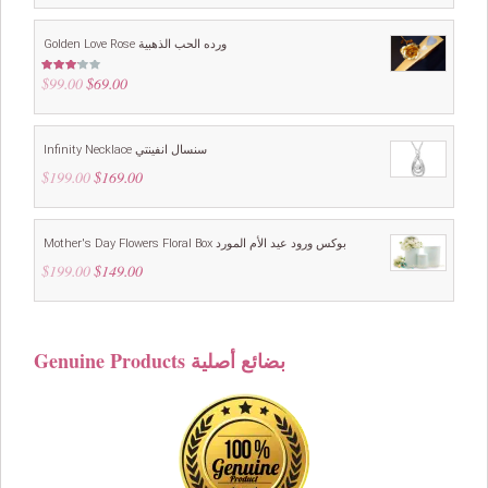
was:
is:
$49.00.
$39.00.
Golden Love Rose ورده الحب الذهبية
$
99.00
Original
$
69.00
Current
Rated
3.00
price
price
out of
5
was:
is:
$99.00.
$69.00.
Infinity Necklace سنسال انفينتي
$
199.00
Original
$
169.00
Current
price
price
was:
is:
$199.00.
$169.00.
Mother's Day Flowers Floral Box بوكس ورود عيد الأم المورد
$
199.00
Original
$
149.00
Current
price
price
was:
is:
$199.00.
$149.00.
Genuine Products بضائع أصلية