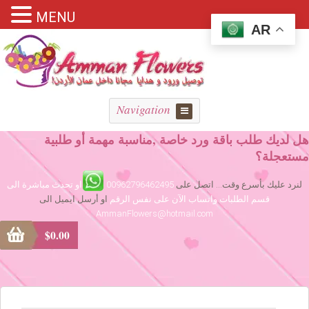
MENU
AR
Navigation
هل لديك طلب باقة ورد خاصة ,مناسبة مهمة أو طلبية
مستعجلة؟
لنرد عليك بأسرع وقت... اتصل على
00962796462495
او تحدث مباشرة الى
قسم الطلبات واتساب الآن على نفس الرقم
او أرسل ايميل الى
AmmanFlowers@hotmail.com
$
0.00