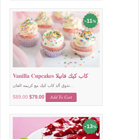
was:
is:
$169.00.
$149.00.
11
%
Vanilla Cupcakes كاب كيك فانيلا
تذوق ألذ كاب كيك مع كريمه الفان...
Original
Current
Add To Cart
$
89.00
$
79.00
price
price
was:
is:
$89.00.
$79.00.
13
%