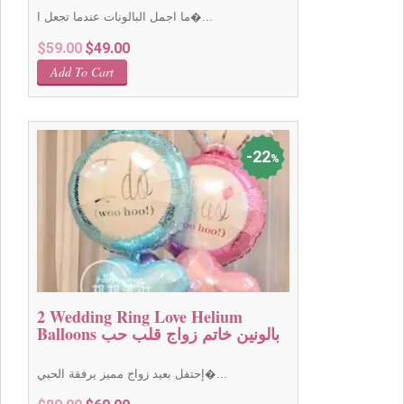
ما اجمل البالونات عندما تجعل ا�...
Original
Current
$
59.00
$
49.00
price
price
Add To Cart
was:
is:
$59.00.
$49.00.
22
%
2 Wedding Ring Love Helium
Balloons بالونين خاتم زواج قلب حب
إحتفل بعيد زواج مميز يرفقة الحبي�...
Original
Current