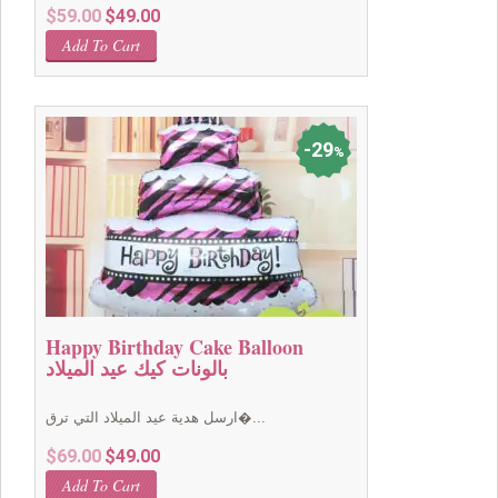
Original
Current
$
59.00
$
49.00
price
price
Add To Cart
was:
is:
$59.00.
$49.00.
29
%
Happy Birthday Cake Balloon
بالونات كيك عيد الميلاد
ارسل هدية عيد الميلاد التي ترق�...
Original
Current
$
69.00
$
49.00
price
price
Add To Cart