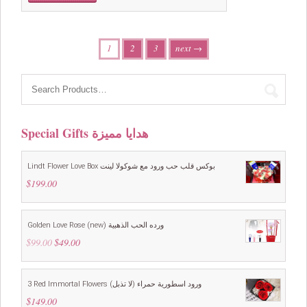
was:
is:
$69.00.
$49.00.
1
2
3
next →
Special Gifts هدايا مميزة
Lindt Flower Love Box بوكس قلب حب ورود مع شوكولا لينت
$
199.00
Golden Love Rose (new) ورده الحب الذهبية
$
99.00
Original
$
49.00
Current
price
price
was:
is:
$99.00.
$49.00.
3 Red Immortal Flowers ورود اسطورية حمراء (لا تذبل)
$
149.00