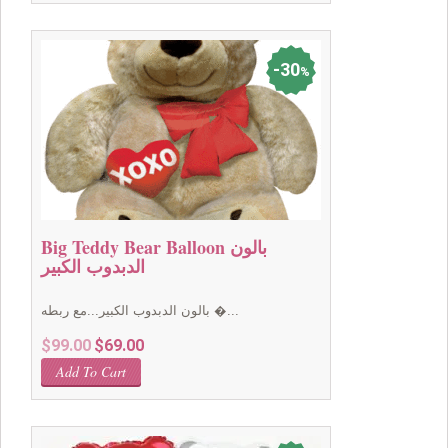
$49.00.
$39.00.
30
%
Big Teddy Bear Balloon بالون
الدبدوب الكبير
بالون الدبدوب الكبير...مع ربطه �...
Original
Current
$
99.00
$
69.00
price
price
Add To Cart
was:
is:
$99.00.
$69.00.