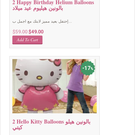
2 Happy Birthday Helium Balloons
بالونين هيليوم عيد ميلاد
إحتفل بعيد مميز لابتك مع اجمل ب...
Original
Current
$
59.00
$
49.00
price
price
Add To Cart
was:
is:
$59.00.
$49.00.
17
%
2 Hello Kitty Balloons بالونين هيلو
كيتي