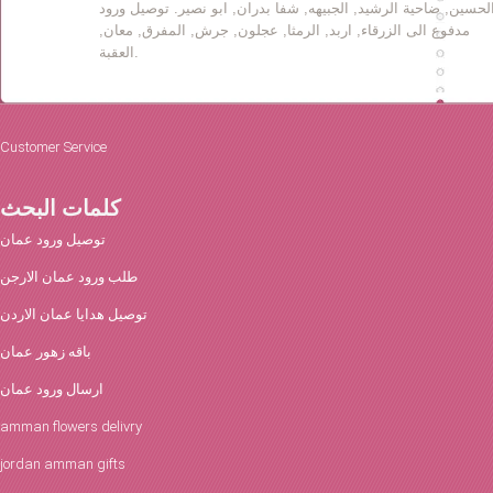
لحسين, ضاحية الرشيد, الجبيهه, شفا بدران, ابو نصير. توصيل ورود
مدفوع الى الزرقاء, اربد, الرمثا, عجلون, جرش, المفرق, معان,
العقبة.
Customer Service
كلمات البحث
توصيل ورود عمان
طلب ورود عمان الارجن
توصيل هدايا عمان الاردن
باقه زهور عمان
ارسال ورود عمان
amman flowers delivry
jordan amman gifts