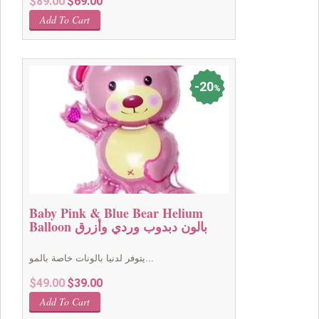
$
89.00
$
69.00
price
price
Add To Cart
was:
is:
$89.00.
$69.00.
20
%
Baby Pink & Blue Bear Helium
Balloon بالون دبدوب وردي وأزرق
يتوفر لدنيا بالونات خاصة بالمو...
Original
Current
$
49.00
$
39.00
price
price
Add To Cart
was:
is: