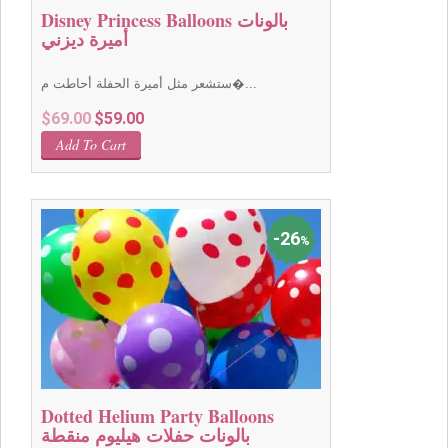
Disney Princess Balloons بالونات
أميرة ديزني
ستشعر مثل أميرة الحفلة أحاطت م�...
Original
Current
$
69.00
$
59.00
price
price
Add To Cart
was:
is:
$69.00.
$59.00.
26
%
Dotted Helium Party Balloons
بالونات حفلات هيليوم منقطة