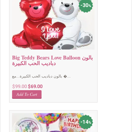
30
%
Big Teddy Bears Love Balloon بالون
دباديب الحب الكبيرة
بالون دباديب الحب الكبيرة...مع �...
Original
Current
$
99.00
$
69.00
price
price
Add To Cart
was:
is:
$99.00.
$69.00.
14
%