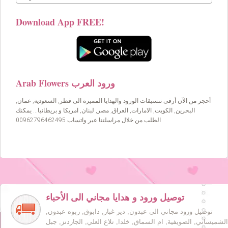
Download App FREE!
Arab Flowers ورود العرب
أحجز من الآن أرقى تنسيقات الورود والهدايا المميزة الى قطر, السعودية, عمان,
البحرين, الكويت, الامارات, العراق, مصر, لبنان, امريكا و بريطانيا… يمكنك
الطلب من خلال مراسلتنا عبر واتساب 00962796462495
توصيل ورود و هدايا مجاني الى الأحباء
توصيل ورود مجاني الى عبدون, دير غبار, دابوق, ربوه عبدون,
الشميساني, الصويفية, ام السماق, خلدا, تلاع العلي, الجاردنز, جبل