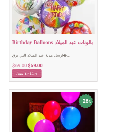
Birthday Balloons بالونات عيد الميلاد
ارسل هدية عيد الميلاد التي ترق�...
Original
Current
$
69.00
$
59.00
price
price
Add To Cart
was:
is:
$69.00.
$59.00.
26
%