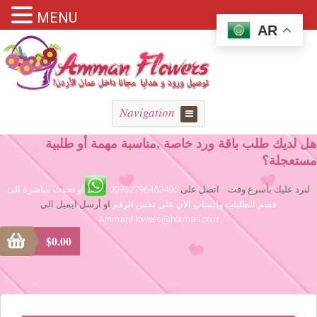
MENU
AR
Navigation
هل لديك طلب باقة ورد خاصة ,مناسبة مهمة أو طلبية
مستعجلة؟
لنرد عليك بأسرع وقت... اتصل على
00962796462495
او تحدث مباشرة الى
قسم الطلبات واتساب الآن على نفس الرقم
او أرسل ايميل الى
AmmanFlowers@hotmail.com
$
0.00