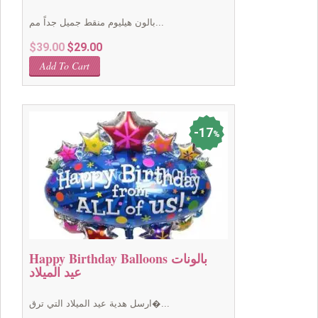
بالون هيليوم منقط جميل جداً مم...
Original
Current
$
39.00
$
29.00
price
price
Add To Cart
was:
is:
$39.00.
$29.00.
17
%
Happy Birthday Balloons بالونات
عيد الميلاد
ارسل هدية عيد الميلاد التي ترق�...