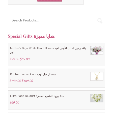
price
price
was:
is:
$59.00.
$49.00.
Special Gifts هدايا مميزة
Mother's Days White Heart Flowers باقة زهور القلب الأبيض لعيد
الأم
$
99.00
Original
$
89.00
Current
price
price
was:
is:
$99.00.
$89.00.
Double Love Necklace سنسال دبل لوف
$
199.00
Original
$
169.00
Current
price
price
was:
is:
$199.00.
$169.00.
Lilies Hand Bouquet باقة ورود الليليوم المميزة
$
69.00