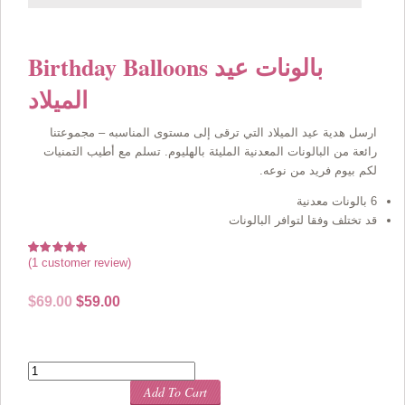
Birthday Balloons بالونات عيد
الميلاد
ارسل هدية عيد الميلاد التي ترقى إلى مستوى المناسبه – مجموعتنا
رائعة من البالونات المعدنية المليئة بالهليوم. تسلم مع أطيب التمنيات
لكم بيوم فريد من نوعه.
6 بالونات معدنية
قد تختلف وفقا لتوافر البالونات
(
1
customer review)
Rated
1
5.00
out of 5
based on
Original
Current
$
69.00
$
59.00
customer
rating
price
price
was:
is:
$69.00.
$59.00.
Quantity
Add To Cart