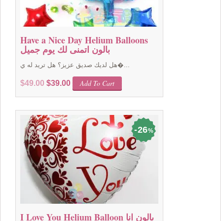
Have a Nice Day Helium Balloons
بالون اتمنى لك يوم جميل
هل لديك صديق عزيز؟ هل تريد له ي�...
Original
Current
Add To Cart
$
49.00
$
39.00
price
price
was:
is:
$49.00.
$39.00.
26
%
I Love You Helium Balloon بالون انا