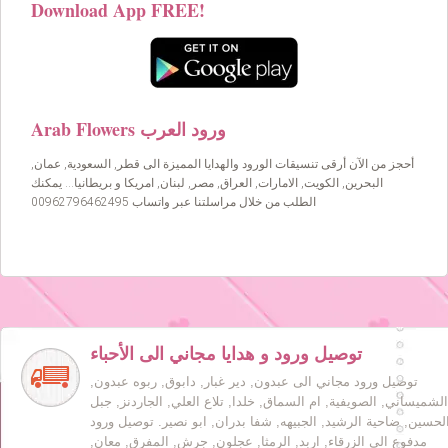
Download App FREE!
Arab Flowers ورود العرب
أحجز من الآن أرقى تنسيقات الورود والهدايا المميزة الى قطر, السعودية, عمان,
البحرين, الكويت, الامارات, العراق, مصر, لبنان, امريكا و بريطانيا… يمكنك
الطلب من خلال مراسلتنا عبر واتساب 00962796462495
توصيل ورود و هدايا مجاني الى الأحباء
توصيل ورود مجاني الى عبدون, دير غبار, دابوق, ربوه عبدون,
الشميساني, الصويفية, ام السماق, خلدا, تلاع العلي, الجاردنز, جبل
لحسين, ضاحية الرشيد, الجبيهه, شفا بدران, ابو نصير. توصيل ورود
مدفوع الى الزرقاء, اربد, الرمثا, عجلون, جرش, المفرق, معان,