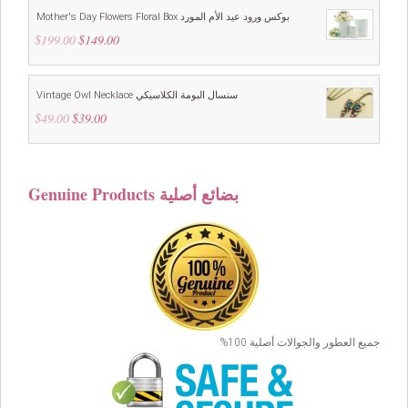
Mother's Day Flowers Floral Box بوكس ورود عيد الأم المورد
$
199.00
Original
$
149.00
Current
price
price
was:
is:
$199.00.
$149.00.
Vintage Owl Necklace سنسال البومة الكلاسيكي
$
49.00
Original
$
39.00
Current
price
price
was:
is:
$49.00.
$39.00.
Genuine Products بضائع أصلية
جميع العطور والجوالات أصلية 100%