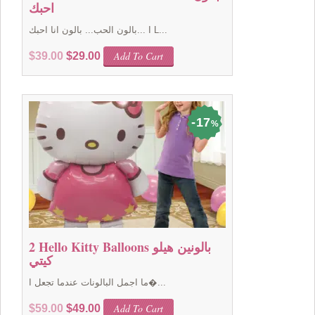
احبك
بالون الحب... بالون انا احبك... I L...
Original
Current
Add To Cart
$
39.00
$
29.00
price
price
was:
is:
$39.00.
$29.00.
17
%
2 Hello Kitty Balloons بالونين هيلو
كيتي
ما اجمل البالونات عندما تجعل ا�...
Original
Current
Add To Cart
$
59.00
$
49.00