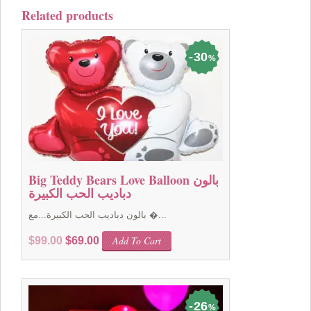
Related products
30
%
Big Teddy Bears Love Balloon بالون
دباديب الحب الكبيرة
بالون دباديب الحب الكبيرة...مع �...
Original
Current
Add To Cart
$
99.00
$
69.00
price
price
was:
is:
$99.00.
$69.00.
26
%