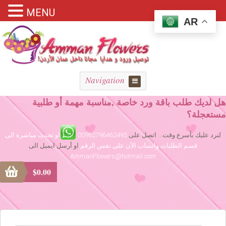
MENU
AR
Navigation
هل لديك طلب باقة ورد خاصة ,مناسبة مهمة أو طلبية
مستعجلة؟
لنرد عليك بأسرع وقت... اتصل على
00962796462495
او تحدث مباشرة الى
قسم الطلبات واتساب الآن على نفس الرقم
او أرسل ايميل الى
AmmanFlowers@hotmail.com
$
0.00