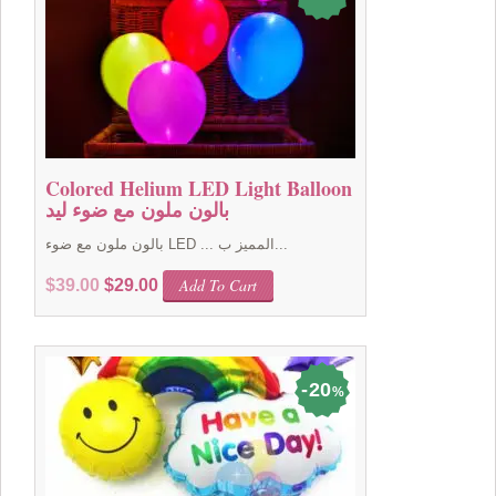
Colored Helium LED Light Balloon
بالون ملون مع ضوء ليد
بالون ملون مع ضوء LED ... المميز ب...
Original
Current
Add To Cart
$
39.00
$
29.00
price
price
was:
is:
$39.00.
$29.00.
20
%