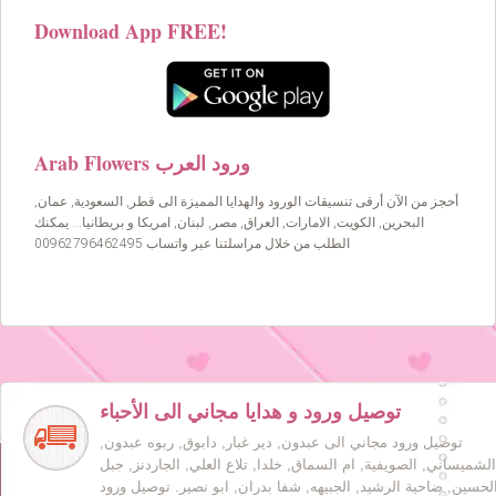
Download App FREE!
Arab Flowers ورود العرب
أحجز من الآن أرقى تنسيقات الورود والهدايا المميزة الى قطر, السعودية, عمان,
البحرين, الكويت, الامارات, العراق, مصر, لبنان, امريكا و بريطانيا… يمكنك
الطلب من خلال مراسلتنا عبر واتساب 00962796462495
توصيل ورود و هدايا مجاني الى الأحباء
توصيل ورود مجاني الى عبدون, دير غبار, دابوق, ربوه عبدون,
الشميساني, الصويفية, ام السماق, خلدا, تلاع العلي, الجاردنز, جبل
لحسين, ضاحية الرشيد, الجبيهه, شفا بدران, ابو نصير. توصيل ورود