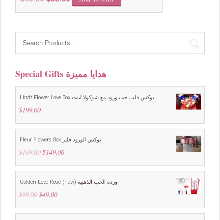
price
price
was:
is:
$49.00.
$39.00.
Special Gifts هدايا مميزة
Lindt Flower Love Box بوكس قلب حب ورود مع شوكولا لينت
$
199.00
Fleur Flowers Box بوكس الورود فلير
$
169.00
Original
$
149.00
Current
price
price
was:
is:
$169.00.
$149.00.
Golden Love Rose (new) ورده الحب الذهبية
$
99.00
Original
$
49.00
Current
price
price
was:
is:
$99.00.
$49.00.