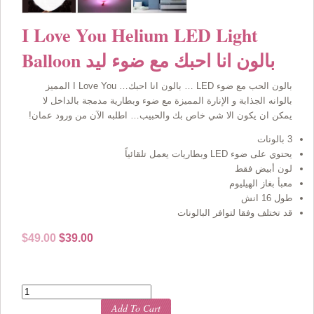
I Love You Helium LED Light
Balloon بالون انا احبك مع ضوء ليد
بالون الحب مع ضوء LED … بالون انا احبك… I Love You المميز
بالوانه الجذابة و الإنارة المميزة مع ضوء وبطارية مدمجة بالداخل لا
يمكن ان يكون الا شي خاص بك والحبيب… اطلبه الآن من ورود عمان!
3 بالونات
يحتوي على ضوء LED وبطاريات يعمل تلقائياً
لون أبيض فقط
معبأ بغاز الهيليوم
طول 16 انش
قد تختلف وفقا لتوافر البالونات
Original
Current
$
49.00
$
39.00
price
price
was:
is:
$49.00.
$39.00.
Quantity
Add To Cart