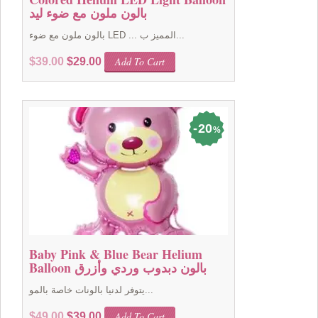
بالون ملون مع ضوء ليد
بالون ملون مع ضوء LED ... المميز ب...
Original
Current
Add To Cart
$
39.00
$
29.00
price
price
was:
is:
$39.00.
$29.00.
20
%
Baby Pink & Blue Bear Helium
Balloon بالون دبدوب وردي وأزرق
يتوفر لدنيا بالونات خاصة بالمو...
Original
Current
Add To Cart
$
49.00
$
39.00