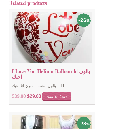
Related products
26
%
I Love You Helium Balloon بالون انا
احبك
بالون الحب... بالون انا احبك... I L...
Original
Current
Add To Cart
$
39.00
$
29.00
price
price
was:
is:
$39.00.
$29.00.
23
%