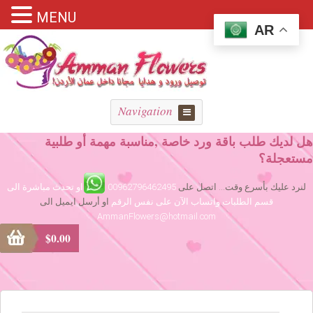
MENU
AR
Navigation
هل لديك طلب باقة ورد خاصة ,مناسبة مهمة أو طلبية
مستعجلة؟
لنرد عليك بأسرع وقت... اتصل على
00962796462495
او تحدث مباشرة الى
قسم الطلبات واتساب الآن على نفس الرقم
او أرسل ايميل الى
AmmanFlowers@hotmail.com
$
0.00