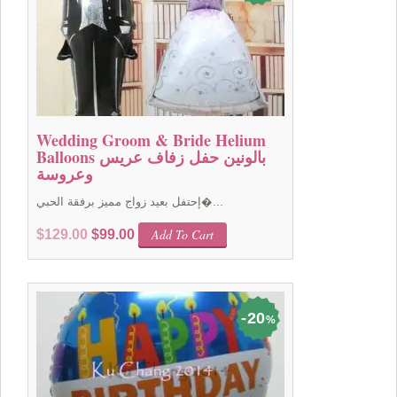
Wedding Groom & Bride Helium
Balloons بالونين حفل زفاف عريس
وعروسة
إحتفل بعيد زواج مميز برفقة الحبي�...
Original
Current
Add To Cart
$
129.00
$
99.00
price
price
was:
is:
$129.00.
$99.00.
20
%