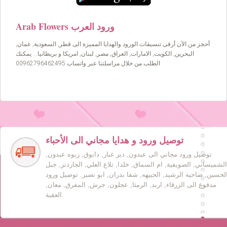
Arab Flowers ورود العرب
أحجز من الآن أرقى تنسيقات الورود والهدايا المميزة الى قطر, السعودية, عمان,
البحرين, الكويت, الامارات, العراق, مصر, لبنان, امريكا و بريطانيا… يمكنك
الطلب من خلال مراسلتنا عبر واتساب 00962796462495
توصيل ورود و هدايا مجاني الى الأحباء
توصيل ورود مجاني الى عبدون, دير غبار, دابوق, ربوه عبدون,
الشميساني, الصويفية, ام السماق, خلدا, تلاع العلي, الجاردنز, جبل
لحسين, ضاحية الرشيد, الجبيهه, شفا بدران, ابو نصير. توصيل ورود
مدفوع الى الزرقاء, اربد, الرمثا, عجلون, جرش, المفرق, معان,
العقبة.