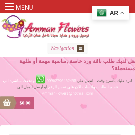
MENU
AR
Navigation
هل لديك طلب باقة ورد خاصة ,مناسبة مهمة أو طلبية
مستعجلة؟
لنرد عليك بأسرع وقت... اتصل على
00962796462495
او تحدث مباشرة الى
قسم الطلبات واتساب الآن على نفس الرقم
او أرسل ايميل الى
AmmanFlowers@hotmail.com
$
0.00