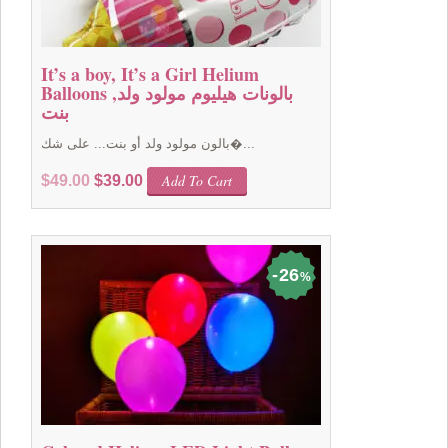
It’s a boy, It’s a Girl Helium
Balloons بالونات هيليوم مولود ولد,
بنت
بالون مولود ولد أو بنت... على شك�...
Original
Current
Add To Cart
$
49.00
$
39.00
price
price
was:
is:
$49.00.
$39.00.
26
%