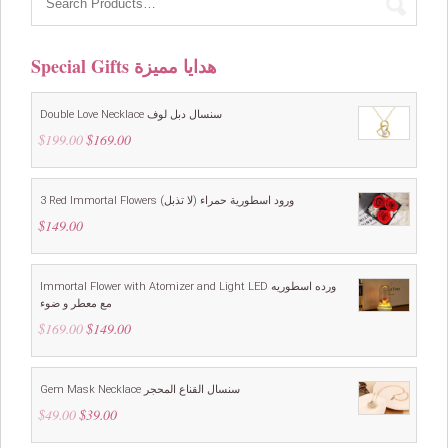
Special Gifts هدايا مميزة
Double Love Necklace سنسال دبل لوف
$
199.00
Original
$
169.00
Current
price
price
was:
is:
$199.00.
$169.00.
3 Red Immortal Flowers ورود اسطورية حمراء (لا تذبل)
$
149.00
Immortal Flower with Atomizer and Light LED ورده اسطوريه
مع معطر و ضوء
$
169.00
Original
$
149.00
Current
price
price
was:
is:
$169.00.
$149.00.
Gem Mask Necklace سنسال القناع المحجر
$
49.00
Original
$
39.00
Current
price
price
was:
is: