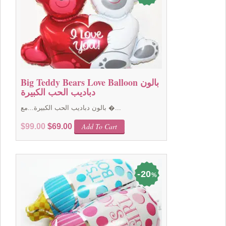
Big Teddy Bears Love Balloon بالون
دباديب الحب الكبيرة
بالون دباديب الحب الكبيرة...مع �...
Original
Current
Add To Cart
$
99.00
$
69.00
price
price
was:
is:
$99.00.
$69.00.
20
%