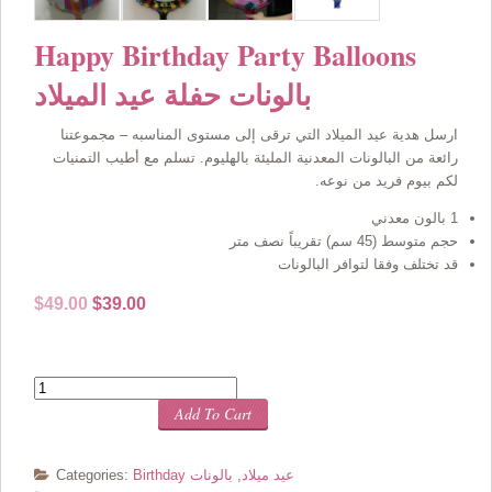
Happy Birthday Party Balloons
بالونات حفلة عيد الميلاد
ارسل هدية عيد الميلاد التي ترقى إلى مستوى المناسبه – مجموعتنا
رائعة من البالونات المعدنية المليئة بالهليوم. تسلم مع أطيب التمنيات
لكم بيوم فريد من نوعه.
1 بالون معدني
حجم متوسط (45 سم) تقريباً نصف متر
قد تختلف وفقا لتوافر البالونات
Original
Current
$
49.00
$
39.00
price
price
was:
is:
$49.00.
$39.00.
Quantity
Add To Cart
Birthday عيد ميلاد
,
بالونات
Categories: