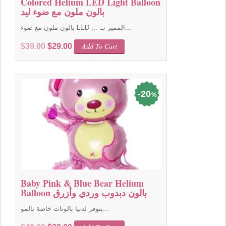
Colored Helium LED Light Balloon
بالون ملون مع ضوء ليد
بالون ملون مع ضوء LED ... المميز ب...
Original
Current
Add To Cart
$
39.00
$
29.00
price
price
was:
is:
$39.00.
$29.00.
20
%
Baby Pink & Blue Bear Helium
Balloon بالون دبدوب وردي وأزرق
يتوفر لدنيا بالونات خاصة بالمو...
Original
Current