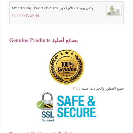
$49.00.
$39.00.
Mother's Day Flowers Floral Box بوكس ورود عيد الأم المورد
$
199.00
Original
$
149.00
Current
price
price
was:
is:
$199.00.
$149.00.
Genuine Products بضائع أصلية
جميع العطور والجوالات أصلية 100%