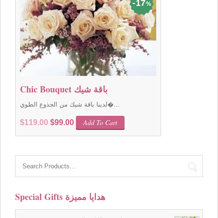
17
%
Chic Bouquet باقة شيك
لدينا باقة شيك من الجذوع الطوي�...
Original
Current
Add To Cart
$
119.00
$
99.00
price
price
was:
is:
$119.00.
$99.00.
Special Gifts هدايا مميزة