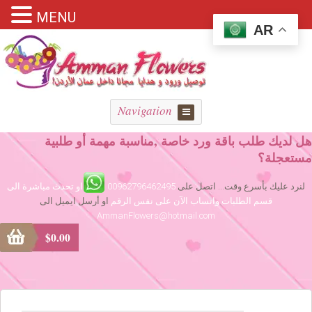
MENU
AR
Navigation
هل لديك طلب باقة ورد خاصة ,مناسبة مهمة أو طلبية
مستعجلة؟
لنرد عليك بأسرع وقت... اتصل على
00962796462495
او تحدث مباشرة الى
قسم الطلبات واتساب الآن على نفس الرقم
او أرسل ايميل الى
AmmanFlowers@hotmail.com
$
0.00