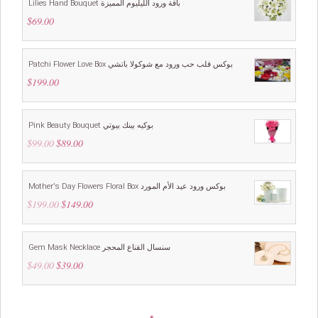
Lilies Hand Bouquet باقة ورود الليليوم المميزة
$
69.00
Patchi Flower Love Box بوكس قلب حب ورود مع شوكولا باتشي
$
199.00
Pink Beauty Bouquet بوكيه بينك بيوتي
$
99.00
Original
$
89.00
Current
price
price
was:
is:
$99.00.
$89.00.
Mother's Day Flowers Floral Box بوكس ورود عيد الأم المورد
$
199.00
Original
$
149.00
Current
price
price
was:
is:
$199.00.
$149.00.
Gem Mask Necklace سنسال القناع المحجر
$
49.00
Original
$
39.00
Current
price
price
was:
is:
$49.00.
$39.00.