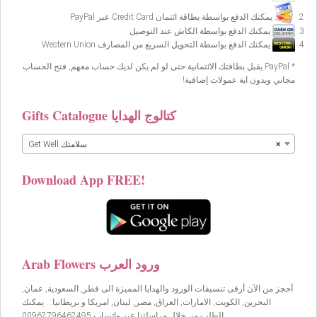
يمكنك الدفع بواسطة بطاقة ائتمان Credit Card عبر PayPal
يمكنك الدفع بواسطة الكاش عند التوصيل
يمكنك الدفع بواسطة التحويل السريع من المصارف Western Union
* PayPal يقبل بطاقتك الائتمانية حتى لو لم يكن لديك حساب معهم, فتح الحساب
مجاني وبدون اية عمولات إضافية!
Gifts Catalogue كتالوج الهدايا
×
Get Well سلامتك
Download App FREE!
Arab Flowers ورود العرب
أحجز من الآن أرقى تنسيقات الورود والهدايا المميزة الى قطر, السعودية, عمان,
البحرين, الكويت, الامارات, العراق, مصر, لبنان, امريكا و بريطانيا… يمكنك
الطلب من خلال مراسلتنا عبر واتساب 00962796462495