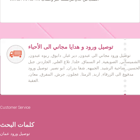
توصيل ورود و هدايا مجاني الى الأحباء
توصيل ورود مجاني الى عبدون, دير غبار, دابوق, ربوه عبدون,
الشميساني, الصويفية, ام السماق, خلدا, تلاع العلي, الجاردنز, جبل
لحسين, ضاحية الرشيد, الجبيهه, شفا بدران, ابو نصير. توصيل ورود
مدفوع الى الزرقاء, اربد, الرمثا, عجلون, جرش, المفرق, معان,
العقبة.
Customer Service
كلمات البحث
توصيل ورود عمان