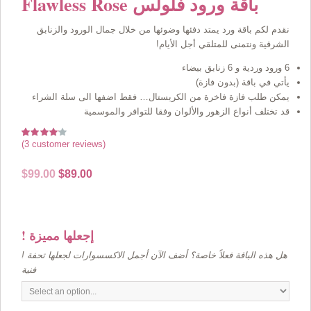
Flawless Rose باقة ورود فلولس
نقدم لكم باقة ورد يمتد دفئها وضوئها من خلال جمال الورود والزنابق
الشرقية ونتمنى للمتلقي أجل الأيام!
6 ورود وردية و 6 زنابق بيضاء
يأتي في باقة (بدون فازة)
يمكن طلب فازة فاخرة من الكريستال… فقط اضفها الى سلة الشراء
قد تختلف أنواع الزهور والألوان وفقا للتوافر والموسمية
(
3
customer reviews)
Rated
3
4.00
out
of 5
Original
Current
$
99.00
$
89.00
based on
customer
price
price
ratings
was:
is:
$99.00.
$89.00.
! إجعلها مميزة
! هل هذه الباقة فعلاً خاصة؟ أضف الآن أجمل الاكسسوارات لجعلها تحفة
فنية