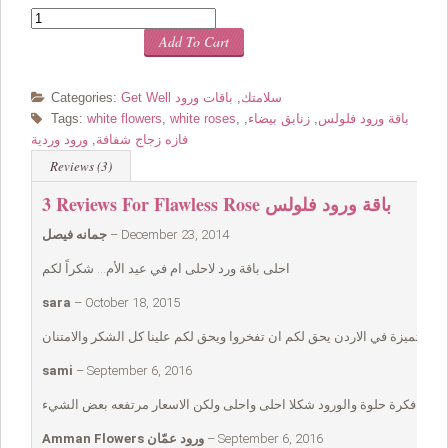
Quantity
Add To Cart
Get Well سلامتك
,
باقات ورود
Categories:
باقة ورود فلولس
,
زنابق بيضاء
,
,
white roses
,
white flowers
Tags:
فازه زجاج شفافة
,
ورود وردية
Reviews (3)
Flawless Rose باقة ورود فلولس
3 Reviews For
December 23, 2014
–
جمانه فيصل
احلى باقة ورد لاحلى ام في عيد الأم… شكراً لكم
sara
–
October 18, 2015
ة متميزة في الاردن يحق لكم ان تفخروا ويحق لكم علينا كل الشكر والامتنان
sami
–
September 6, 2016
فكرة حلوة والورود شكلا احلى واحلى ولكن الاسعار مرتفعه بعض الشيء
September 6, 2016
–
Amman Flowers ورود عمّان