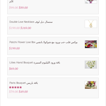
الأم
$
99.00
Original
$
89.00
Current
price
price
was:
is:
$99.00.
$89.00.
Double Love Necklace سنسال دبل لوف
$
199.00
Original
$
169.00
Current
price
price
was:
is:
$199.00.
$169.00.
Patchi Flower Love Box بوكس قلب حب ورود مع شوكولا باتشي
$
199.00
Lilies Hand Bouquet باقة ورود الليليوم المميزة
$
69.00
Paris Bouquet باقة باريس
$
59.00
Original
$
49.00
Current
Rated
4.88
out of 5
price
price
was:
is:
$59.00.
$49.00.