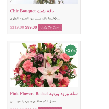
Chic Bouquet باقة شيك
لدينا باقة شيك من الجذوع الطوي�...
Original
Current
Add To Cart
$
119.00
$
99.00
price
price
was:
is:
$119.00.
$99.00.
17
%
Pink Flowers Basket سلة ورود وردية
ننسق لكم سلة ورود وردية من اللي...