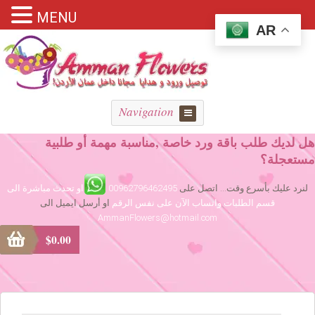
MENU
AR
Navigation
هل لديك طلب باقة ورد خاصة ,مناسبة مهمة أو طلبية
مستعجلة؟
لنرد عليك بأسرع وقت... اتصل على
00962796462495
او تحدث مباشرة الى
قسم الطلبات واتساب الآن على نفس الرقم
او أرسل ايميل الى
AmmanFlowers@hotmail.com
$
0.00