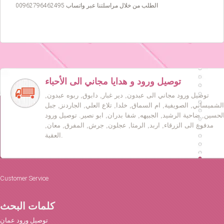
الطلب من خلال مراسلتنا عبر واتساب 00962796462495
توصيل ورود و هدايا مجاني الى الأحباء
توصيل ورود مجاني الى عبدون, دير غبار, دابوق, ربوه عبدون,
الشميساني, الصويفية, ام السماق, خلدا, تلاع العلي, الجاردنز, جبل
لحسين, ضاحية الرشيد, الجبيهه, شفا بدران, ابو نصير. توصيل ورود
مدفوع الى الزرقاء, اربد, الرمثا, عجلون, جرش, المفرق, معان,
العقبة.
Customer Service
كلمات البحث
توصيل ورود عمان