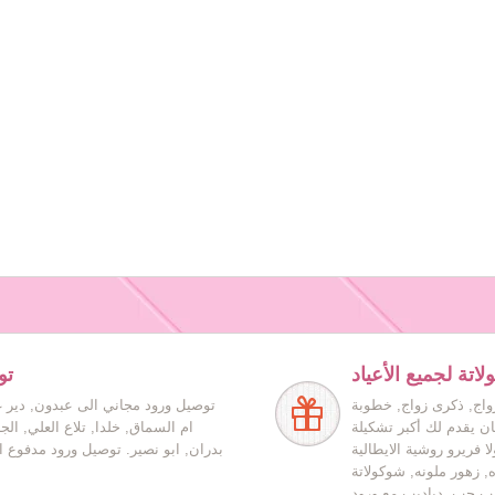
اتة لجميع الأعياد
تو
زواج, ذكرى زواج, خطوبة
توصيل ورود مجاني الى عبدون, دير غ
ان يقدم لك أكبر تشكيلة
ام السماق, خلدا, تلاع العلي, ال
ا فريرو روشية الايطالية
بدران, ابو نصير. توصيل ورود مدفوع ا
ه, زهور ملونه, شوكولاتة