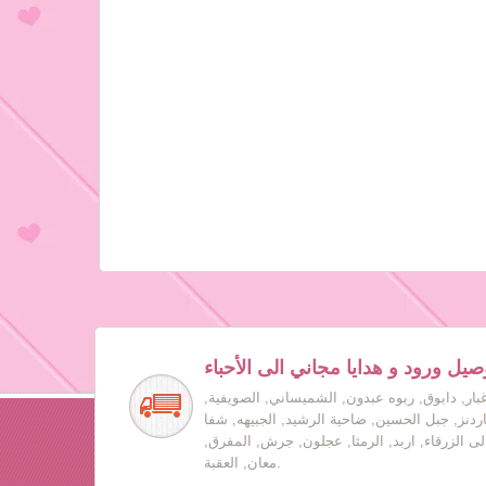
صيل ورود و هدايا مجاني الى الأحباء
بار, دابوق, ربوه عبدون, الشميساني, الصويفية,
جاردنز, جبل الحسين, ضاحية الرشيد, الجبيهه, شفا
لى الزرقاء, اربد, الرمثا, عجلون, جرش, المفرق,
معان, العقبة.