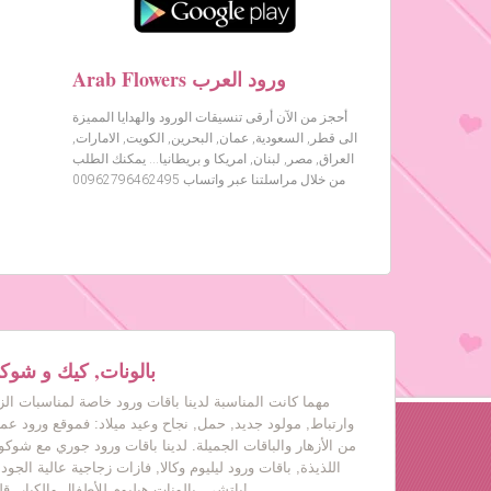
Arab Flowers ورود العرب
أحجز من الآن أرقى تنسيقات الورود والهدايا المميزة
الى قطر, السعودية, عمان, البحرين, الكويت, الامارات,
العراق, مصر, لبنان, امريكا و بريطانيا… يمكنك الطلب
من خلال مراسلتنا عبر واتساب 00962796462495
بالونات, كيك و شوكول
مهما كانت المناسبة لدينا باقات ورود خاصة لمناسبات ال
وارتباط, مولود جديد, حمل, نجاح وعيد ميلاد: فموقع ورود عم
من الأزهار والباقات الجميلة. لدينا باقات ورود جوري مع شوكول
اللذيذة, باقات ورود ليليوم وكالا, فازات زجاجية عالية الجود
باتشي, بالونات هيليوم للأطفال والكبار, قلب حب, دباديب مع ورود!