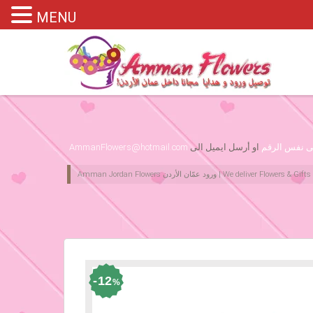
MENU
Please assign primary menu in wp-admin->Appearance->Menus
لى نفس الرقم
او أرسل ايميل الى
AmmanFlowers@hotmail.com
12
%