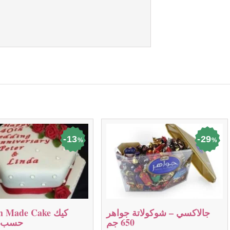
13
29
%
%
جالاكسي – شوكولاتة جواهر
stom Made Cake
650 جم
حسب ا