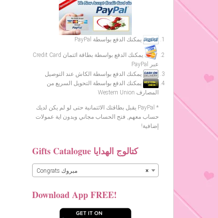
يمكنك الدفع بواسطة PayPal
يمكنك الدفع بواسطة بطاقة ائتمان Credit Card
عبر PayPal
يمكنك الدفع بواسطة الكاش عند التوصيل
يمكنك الدفع بواسطة التحويل السريع من
المصارف Western Union
* PayPal يقبل بطاقتك الائتمانية حتى لو لم يكن لديك
حساب معهم, فتح الحساب مجاني وبدون اية عمولات
إضافية!
Gifts Catalogue كتالوج الهدايا
×
Congrats مبروك
Download App FREE!