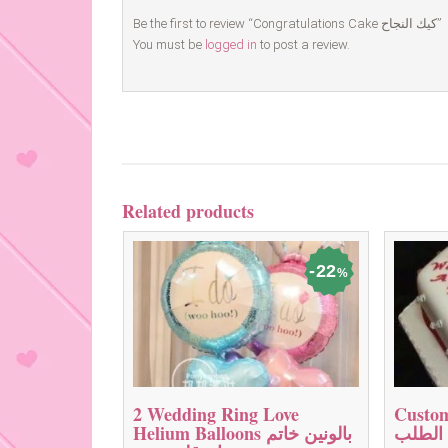
Be the first to review “Congratulations Cake كيك النجاح”
You must be
logged in
to post a review.
Related products
22
%
Cu كيك
2 Wedding Ring Love
لطلب
Helium Balloons بالونين خاتم