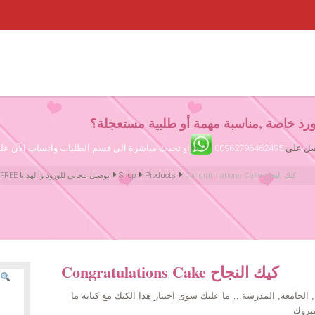
رد خاصة ,مناسبة مهمة أو طلبية مستعجلة؟
تصل على
00962796462495
او تحدث مباشرة الى قسم الطلبات واتساب الآن ع
Congratulations Cake كيك النجاح
Products
Shop
Amman Jordan Flowers ورود عمّان الأردن | We deliver Flowers & Gifts FREE توصيل مجاني للورود و الهدايا
Congratulations Cake كيك النجاح
, الجامعه, المدرسة… ما عليك سوى اختيار هذا الكيك مع كتابه ما
مبروك