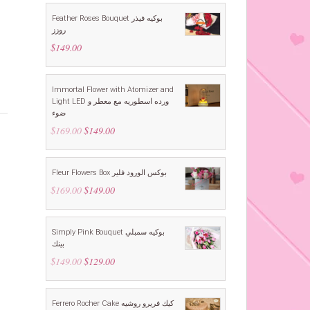
Feather Roses Bouquet بوكيه فيذر
روزز
$
149.00
Immortal Flower with Atomizer and
Light LED ورده اسطوريه مع معطر و
ضوء
$
169.00
Original
$
149.00
Current
price
price
was:
is:
$169.00.
$149.00.
Fleur Flowers Box بوكس الورود فلير
$
169.00
Original
$
149.00
Current
price
price
was:
is:
$169.00.
$149.00.
Simply Pink Bouquet بوكيه سمبلي
بينك
$
149.00
Original
$
129.00
Current
price
price
was:
is:
$149.00.
$129.00.
Ferrero Rocher Cake كيك فريرو روشيه