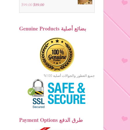
$
99.00
Original
$
89.00
Current
price
price
was:
is:
$99.00.
$89.00.
Genuine Products بضائع أصلية
جميع العطور والجوالات أصلية 100%
Payment Options طرق الدفع