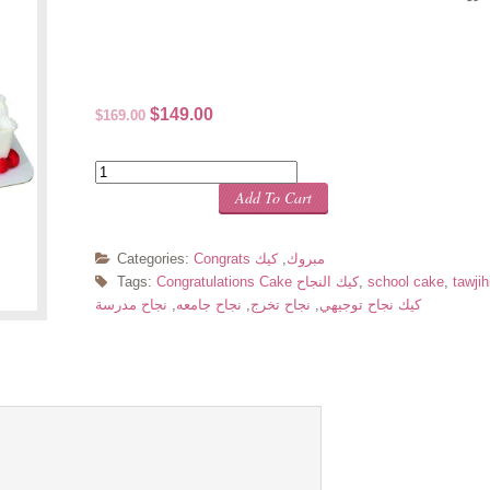
Original
Current
$
149.00
$
169.00
price
price
was:
is:
Quantity
$169.00.
$149.00.
Add To Cart
Congrats مبروك
,
كيك
Categories:
tawji
,
school cake
,
Congratulations Cake كيك النجاح
Tags:
كيك نجاح توجيهي
,
نجاح تخرج
,
نجاح جامعه
,
نجاح مدرسة