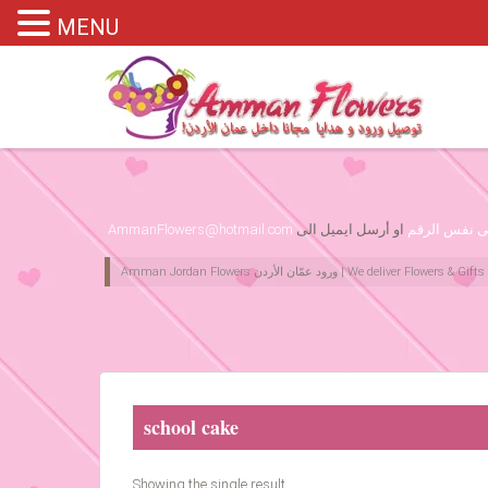
MENU
Please assign primary menu in wp-admin->Appearance->Menus
لى نفس الرقم
او أرسل ايميل الى
AmmanFlowers@hotmail.com
school cake
Showing the single result