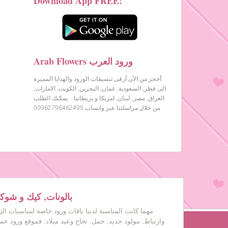
Download App FREE!
Arab Flowers ورود العرب
أحجز من الآن أرقى تنسيقات الورود والهدايا المميزة
الى قطر, السعودية, عمان, البحرين, الكويت, الامارات,
العراق, مصر, لبنان, امريكا و بريطانيا… يمكنك الطلب
من خلال مراسلتنا عبر واتساب 00962796462495
بالونات, كيك و شوكول
مهما كانت المناسبة لدينا باقات ورود خاصة لمناسبات ال
وارتباط, مولود جديد, حمل, نجاح وعيد ميلاد: فموقع ورود عم