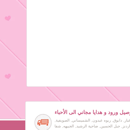
صيل ورود و هدايا مجاني الى الأحباء
بار, دابوق, ربوه عبدون, الشميساني, الصويفية,
جاردنز, جبل الحسين, ضاحية الرشيد, الجبيهه, شفا