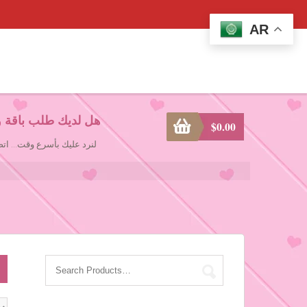
AR
هل لديك طلب باقة و
$
0.00
لنرد عليك بأسرع وقت... ا