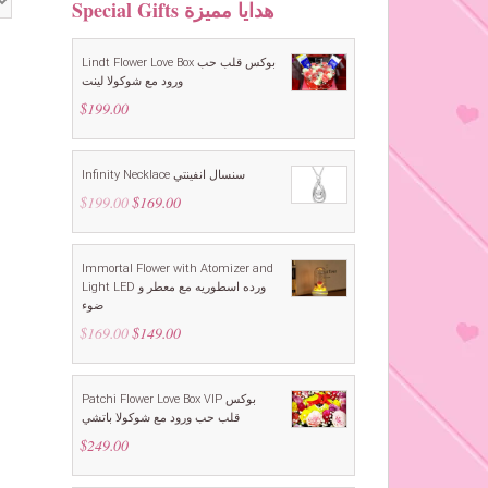
Special Gifts هدايا مميزة
Lindt Flower Love Box بوكس قلب حب
ورود مع شوكولا لينت
$
199.00
Infinity Necklace سنسال انفينتي
$
199.00
Original
$
169.00
Current
price
price
was:
is:
$199.00.
$169.00.
Immortal Flower with Atomizer and
Light LED ورده اسطوريه مع معطر و
ضوء
$
169.00
Original
$
149.00
Current
price
price
was:
is:
$169.00.
$149.00.
Patchi Flower Love Box VIP بوكس
قلب حب ورود مع شوكولا باتشي
$
249.00