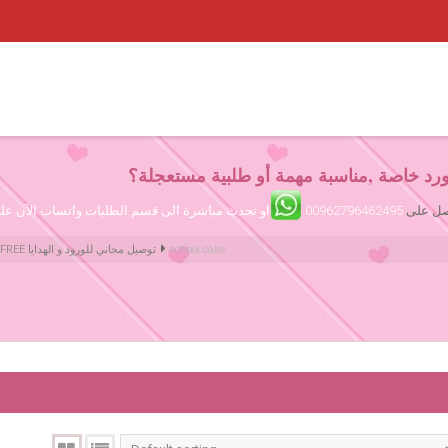
رد خاصة ,مناسبة مهمة أو طلبية مستعجلة؟
تصل على
00962796462495
او تحدث مباشرة الى قسم الطلبات واتساب الآن ع
school cake
Amman Jordan Flowers ورود عمّان الأردن | We deliver Flowers & Gifts FREE توصيل مجاني للورود و الهدايا