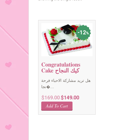
12
%
Congratulations
Cake كيك النجاح
هل تريد مشاركة الاحباء فرحة
نجا�...
Original
Current
$
169.00
$
149.00
price
price
Add To Cart
was:
is:
$169.00.
$149.00.