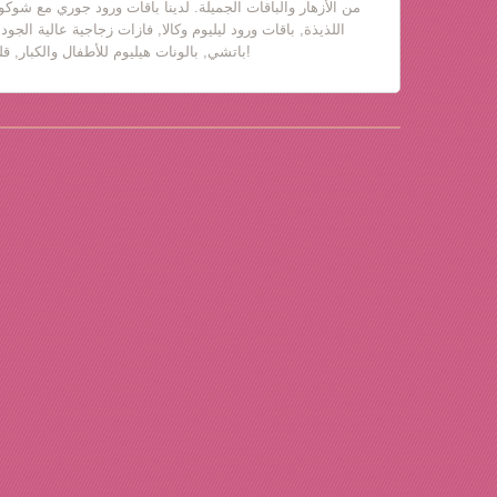
من الأزهار والباقات الجميلة. لدينا باقات ورود جوري مع شوكول
اللذيذة, باقات ورود ليليوم وكالا, فازات زجاجية عالية الجود
باتشي, بالونات هيليوم للأطفال والكبار, قلب حب, دباديب مع ورود!