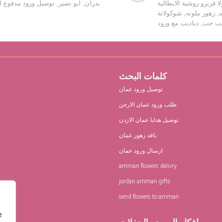
ا فريرو روشية الايطالية
بدران, ابو نصير. توصيل ورود مدفوع ا
ه, زهور ملونه, شوكولاتة
كلمات البحث
توصيل ورود عمان
طلب ورود عمان الارجن
توصيل هدايا عمان الاردن
باقه زهور عمان
ارسال ورود عمان
amman flowers delivry
jordan amman gifts
send flowers to amman
e
افكار الورود والحفلات