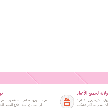
اتة لجميع الأعياد
تو
زواج, ذكرى زواج, خطوبة
توصيل ورود مجاني الى عبدون, دير غ
ان يقدم لك أكبر تشكيلة
ام السماق, خلدا, تلاع العلي, ال