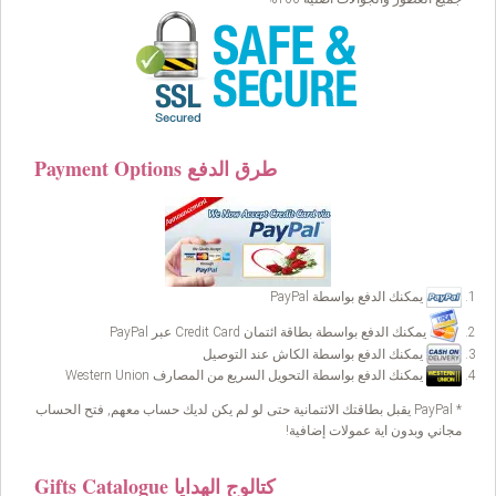
Payment Options طرق الدفع
يمكنك الدفع بواسطة PayPal
يمكنك الدفع بواسطة بطاقة ائتمان Credit Card عبر PayPal
يمكنك الدفع بواسطة الكاش عند التوصيل
يمكنك الدفع بواسطة التحويل السريع من المصارف Western Union
* PayPal يقبل بطاقتك الائتمانية حتى لو لم يكن لديك حساب معهم, فتح الحساب
مجاني وبدون اية عمولات إضافية!
Gifts Catalogue كتالوج الهدايا