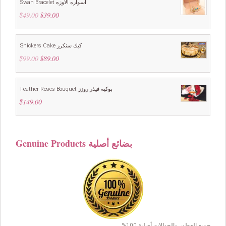
Swan Bracelet اسواره الاوزه
$
49.00
Original
$
39.00
Current
price
price
was:
is:
$49.00.
$39.00.
Snickers Cake كيك سنكرز
$
99.00
Original
$
89.00
Current
price
price
was:
is:
$99.00.
$89.00.
Feather Roses Bouquet بوكيه فيذر روزز
$
149.00
Genuine Products بضائع أصلية
جميع العطور والجوالات أصلية 100%