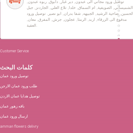
توصيل ورود مجاني الى عبدون, دير غبار, دابوق, ربوه عبدون,
الشميساني, الصويفية, ام السماق, خلدا, تلاع العلي, الجاردنز, جبل
لحسين, ضاحية الرشيد, الجبيهه, شفا بدران, ابو نصير. توصيل ورود
مدفوع الى الزرقاء, اربد, الرمثا, عجلون, جرش, المفرق, معان,
العقبة.
Customer Service
كلمات البحث
توصيل ورود عمان
طلب ورود عمان الارجن
توصيل هدايا عمان الاردن
باقه زهور عمان
ارسال ورود عمان
amman flowers delivry