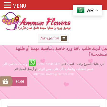
MENU
AR
Navigation
هل لديك طلب باقة ورد خاصة ,مناسبة مهمة أو طلبية
مستعجلة؟
لنرد عليك بأسرع وقت... اتصل على
00962796462495
او تحدث مباشرة الى
قسم الطلبات واتساب الآن على نفس الرقم
او أرسل ايميل الى
AmmanFlowers@hotmail.com
$
0.00