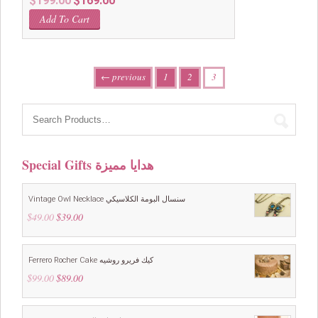
$
199.00
$
169.00
price
price
Add To Cart
was:
is:
$199.00.
$169.00.
← previous
1
2
3
Special Gifts هدايا مميزة
Vintage Owl Necklace سنسال البومة الكلاسيكي
$
49.00
Original
$
39.00
Current
price
price
was:
is:
$49.00.
$39.00.
Ferrero Rocher Cake كيك فريرو روشيه
$
99.00
Original
$
89.00
Current
price
price
was:
is:
$99.00.
$89.00.