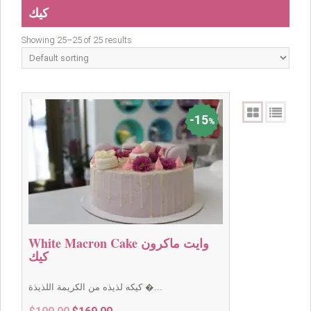
كيك
Showing 25–25 of 25 results
15
%
White Macron Cake وايت ماكرون
كيك
كيكه لذيذه من الكريمة اللذيذة �...
Original
Current