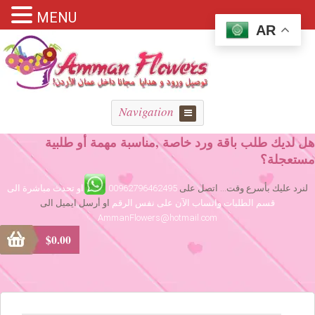
MENU
AR
Navigation
هل لديك طلب باقة ورد خاصة ,مناسبة مهمة أو طلبية
مستعجلة؟
لنرد عليك بأسرع وقت... اتصل على
00962796462495
او تحدث مباشرة الى
قسم الطلبات واتساب الآن على نفس الرقم
او أرسل ايميل الى
AmmanFlowers@hotmail.com
$
0.00