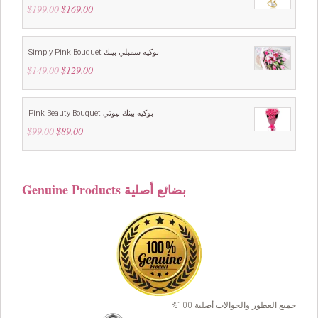
$
199.00
Original
$
169.00
Current
price
price
was:
is:
$199.00.
$169.00.
Simply Pink Bouquet بوكيه سمبلي بينك
$
149.00
Original
$
129.00
Current
price
price
was:
is:
$149.00.
$129.00.
Pink Beauty Bouquet بوكيه بينك بيوتي
$
99.00
Original
$
89.00
Current
price
price
was:
is:
$99.00.
$89.00.
Genuine Products بضائع أصلية
جميع العطور والجوالات أصلية 100%