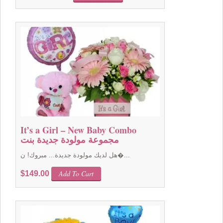
price
price
was:
is:
$89.00.
$79.00.
It’s a Girl – New Baby Combo
مجموعة مولودة جديدة بنت
هل لديك مولودة جديدة... مبروك! ن�...
Add To Cart
$
149.00