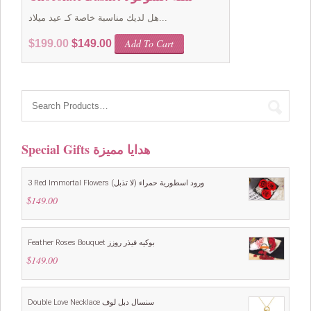
هل لديك مناسبة خاصة كـ عيد ميلاد...
Original
Current
Add To Cart
$
199.00
$
149.00
price
price
was:
is:
$199.00.
$149.00.
Special Gifts هدايا مميزة
3 Red Immortal Flowers ورود اسطورية حمراء (لا تذبل)
$
149.00
Feather Roses Bouquet بوكيه فيذر روزز
$
149.00
Double Love Necklace سنسال دبل لوف