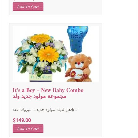
price
price
Add To Cart
was:
is:
$199.00.
$149.00.
It’s a Boy – New Baby Combo
مجموعة مولود جديد ولد
هل لديك مولود جديد... مبروك! نقد�...
$
149.00
Add To Cart