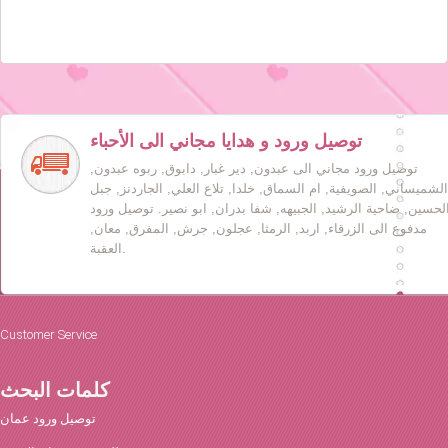
توصيل ورود و هدايا مجاني الى الأحباء
توصيل ورود مجاني الى عبدون, دير غبار, دابوق, ربوه عبدون,
الشميساني, الصويفية, ام السماق, خلدا, تلاع العلي, الجاردنز, جبل
لحسين, ضاحية الرشيد, الجبيهه, شفا بدران, ابو نصير. توصيل ورود
مدفوع الى الزرقاء, اربد, الرمثا, عجلون, جرش, المفرق, معان,
العقبة.
Customer Service
كلمات البحث
توصيل ورود عمان