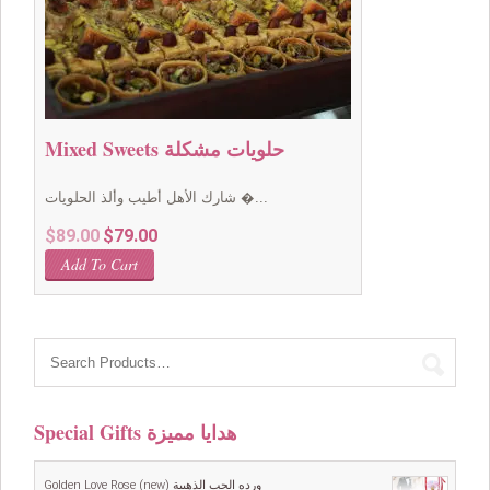
Mixed Sweets حلويات مشكلة
شارك الأهل أطيب وألذ الحلويات �...
Original
Current
$
89.00
$
79.00
price
price
Add To Cart
was:
is:
$89.00.
$79.00.
Special Gifts هدايا مميزة
Golden Love Rose (new) ورده الحب الذهبية