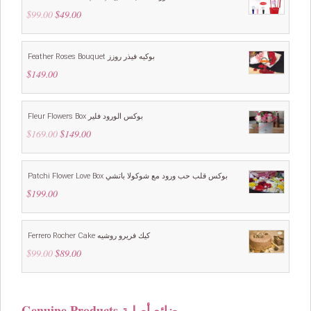
$
99.00
Original
$
49.00
Current
price
price
was:
is:
$99.00.
$49.00.
Feather Roses Bouquet بوكيه فيذر روزز
$
149.00
Fleur Flowers Box بوكس الورود فلير
$
169.00
Original
$
149.00
Current
price
price
was:
is:
$169.00.
$149.00.
Patchi Flower Love Box بوكس قلب حب ورود مع شوكولا باتشي
$
199.00
Ferrero Rocher Cake كيك فريرو روشيه
$
99.00
Original
$
89.00
Current
price
price
was:
is:
$99.00.
$89.00.
Genuine Products بضائع أصلية