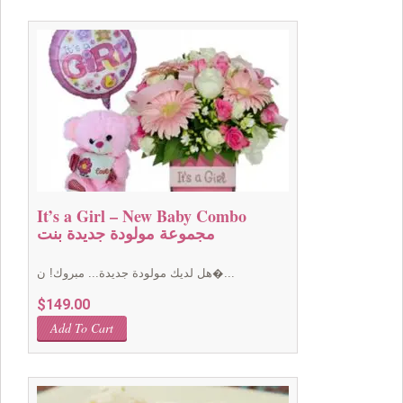
It’s a Girl – New Baby Combo
مجموعة مولودة جديدة بنت
هل لديك مولودة جديدة... مبروك! ن�...
$
149.00
Add To Cart