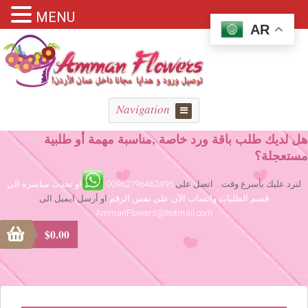
MENU
AR
Navigation
هل لديك طلب باقة ورد خاصة ,مناسبة مهمة أو طلبية
مستعجلة؟
لنرد عليك بأسرع وقت... اتصل على
00962796462495
او تحدث مباشرة الى
قسم الطلبات واتساب الآن على نفس الرقم
او أرسل ايميل الى
AmmanFlowers@hotmail.com
$
0.00