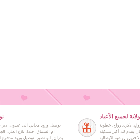
اتة لجميع الأعياد
تو
زواج, ذكرى زواج, خطوبة
توصيل ورود مجاني الى عبدون, دير غ
ان يقدم لك أكبر تشكيلة
ام السماق, خلدا, تلاع العلي, ال
ا فريرو روشية الايطالية
بدران, ابو نصير. توصيل ورود مدفوع ا