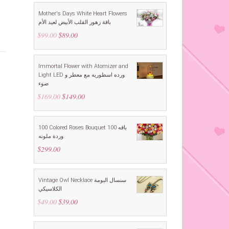
Mother's Days White Heart Flowers
باقة زهور القلب الأبيض لعيد الأم
$
99.00
Original
$
89.00
Current
price
price
was:
is:
$99.00.
$89.00.
Immortal Flower with Atomizer and
Light LED ورده اسطوريه مع معطر و
ضوء
$
169.00
Original
$
149.00
Current
price
price
was:
is:
$169.00.
$149.00.
100 Colored Roses Bouquet باقه 100
وردة ملونه
$
299.00
Vintage Owl Necklace سنسال البومة
الكلاسيكي
$
49.00
Original
$
39.00
Current
price
price
was:
is:
$49.00.
$39.00.