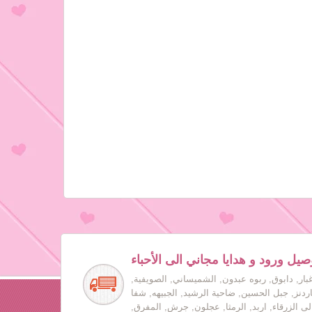
صيل ورود و هدايا مجاني الى الأحباء
بار, دابوق, ربوه عبدون, الشميساني, الصويفية,
جاردنز, جبل الحسين, ضاحية الرشيد, الجبيهه, شفا
لى الزرقاء, اربد, الرمثا, عجلون, جرش, المفرق,