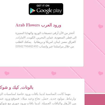
Arab Flowers ورود العرب
أحجز من الآن أرقى تنسيقات الورود والهدايا المميزة
الى قطر, السعودية, عمان, البحرين, الكويت, الامارات,
العراق, مصر, لبنان, امريكا و بريطانيا… يمكنك الطلب
من خلال مراسلتنا عبر واتساب 00962796462495
بالونات, كيك و شوكول
مهما كانت المناسبة لدينا باقات ورود خاصة لمناسبات ال
وارتباط, مولود جديد, حمل, نجاح وعيد ميلاد: فموقع ورود عم
من الأزهار والباقات الجميلة. لدينا باقات ورود جوري مع شوكول