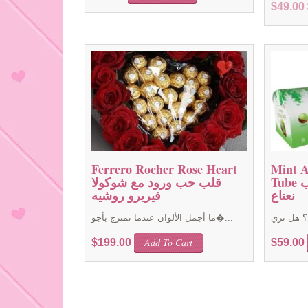
$
49.00
Ferrero Rocher Rose Heart
Mint A
Tube ايرو سوبر بابلز تيوب
قلب حب ورود مع شوكولا
نعناع
فيريرو روشيه
ما أجمل الألوان عندما تمتزج بأجو�...
Add To Cart
$
199.00
$
59.00