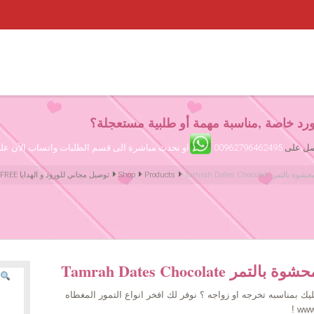
رد خاصة ,مناسبة مهمة أو طلبية مستعجلة؟
تصل على
00962796462495
او تحدث مباشرة الى قسم الطلبات واتساب الآن ع
Tamra شوكولا محشوة بالتمر
Products
Shop
Amman Jordan Flowers ورود عمّان الأردن | We deliver Flowers & Gifts FREE توصيل مجاني للورود و الهدايا
Tamra شوكولا محشوة بالتمر
ك بمناسبه تخرجه او زواجه ؟ نوفر لك افخر انواع التمور المغطاه