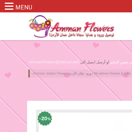
MENU
Please assign primary menu in wp-admin->Appearance->Menus
لى نفس الرقم
او أرسل ايميل الى
AmmanFlowers@hotmail.com
20
%