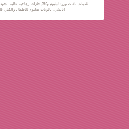
اللذيذة, باقات ورود ليليوم وكالا, فازات زجاجية عالية الجود
باتشي, بالونات هيليوم للأطفال والكبار, قلب حب, دباديب مع ورود!