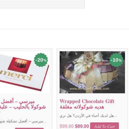
20
10
%
%
Wrapped Chocolate Gift
ميرسي – أفضل ت
هديه شوكولاته مغلفة
شوكولا بالحليب – علبة
0
هل لديك أحباء في الأردن؟ هل تري...
ميرسي – أفضل تشكيلة شوكولا بالحل...
Original
Current
Add To Cart
$
99.00
$
89.00