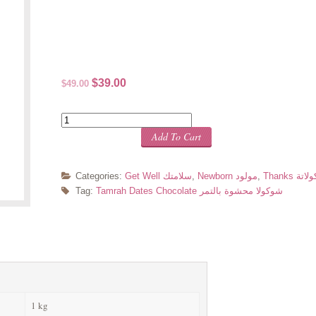
Original
Current
$
39.00
$
49.00
price
price
was:
is:
Quantity
$49.00.
$39.00.
Add To Cart
لاتة
,
Newborn مولود
,
Get Well سلامتك
Categories:
Tamrah Dates Chocolate شوكولا محشوة بالتمر
Tag:
1 kg