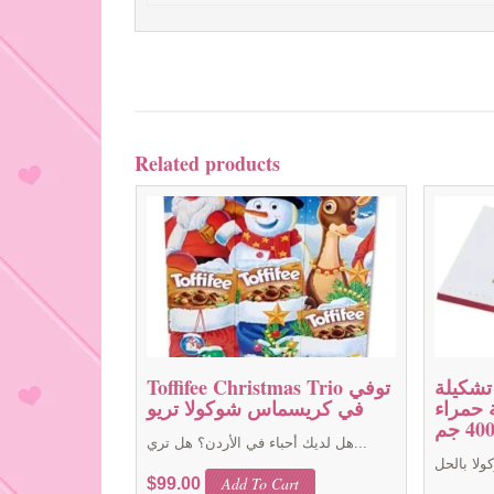
Related products
شكيلة
Toffifee Christmas Trio توفي
 حمراء
في كريسماس شوكولا تريو
40 جم
هل لديك أحباء في الأردن؟ هل تري...
Add To Cart
$
99.00