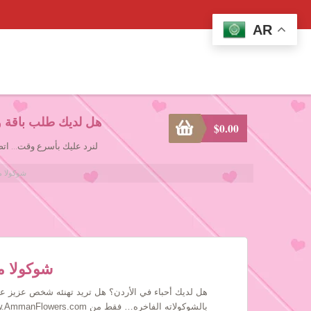
AR
هل لديك طلب باقة و
$
0.00
لنرد عليك بأسرع وقت... ا
h Dates Chocolate
h Dates Chocolate
هل لديك أحباء في الأردن؟ هل تريد تهنئه شخص عزيز علي
بالشوكولاته الفاخره… فقط من www.AmmanFlowers.com !