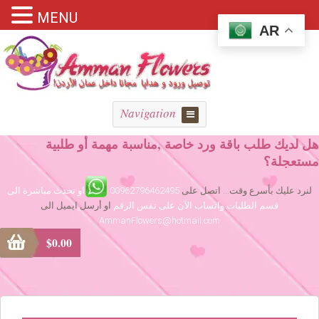
MENU
AR
Navigation
هل لديك طلب باقة ورد خاصة ,مناسبة مهمة أو طلبية
مستعجلة؟
لنرد عليك بأسرع وقت... اتصل على
00962796462495
او تحدث مباشرة الى
قسم الطلبات واتساب الآن على نفس الرقم
او أرسل ايميل الى
AmmanFlowers@hotmail.com
$
0.00