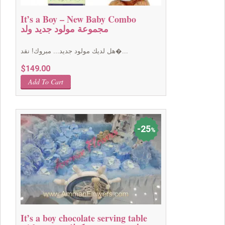
It’s a Boy – New Baby Combo
مجموعة مولود جديد ولد
هل لديك مولود جديد... مبروك! نقد�...
$
149.00
Add To Cart
25
%
It’s a boy chocolate serving table