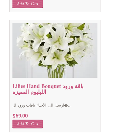
price
price
Add To Cart
was:
is:
$229.00.
$199.00.
Lilies Hand Bouquet باقة ورود
الليليوم المميزة
ارسل الى الأحباء باقات ورود ال�...
$
69.00
Add To Cart