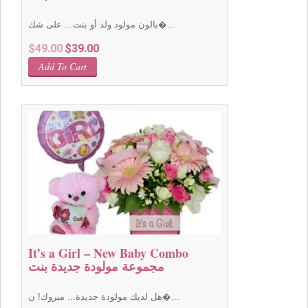
بالون مولود ولد أو بنت... على شك�...
Original
Current
$
49.00
$
39.00
price
price
Add To Cart
was:
is:
$49.00.
$39.00.
It’s a Girl – New Baby Combo
مجموعة مولودة جديدة بنت
هل لديك مولودة جديدة... مبروك! ن�...