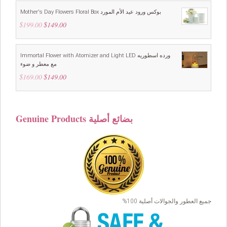
Mother's Day Flowers Floral Box بوكس ورود عيد الأم المورد
$
199.00
Original
$
149.00
Current
price
price
was:
is:
$199.00.
$149.00.
Immortal Flower with Atomizer and Light LED ورده اسطوريه
مع معطر و ضوء
$
169.00
Original
$
149.00
Current
price
price
was:
is:
$169.00.
$149.00.
Genuine Products بضائع أصلية
جميع العطور والجوالات أصلية 100%