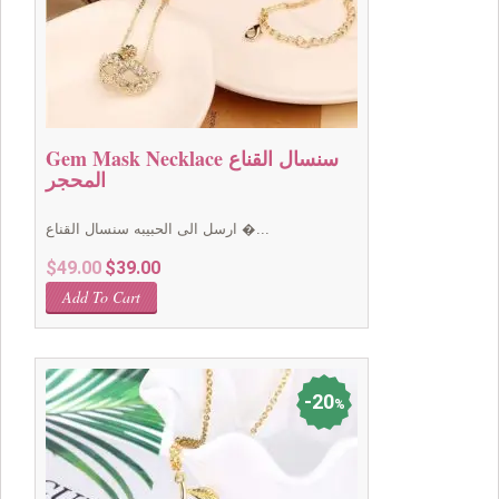
Gem Mask Necklace سنسال القناع
المحجر
ارسل الى الحبيبه سنسال القناع �...
Original
Current
$
49.00
$
39.00
price
price
Add To Cart
was:
is:
$49.00.
$39.00.
20
%