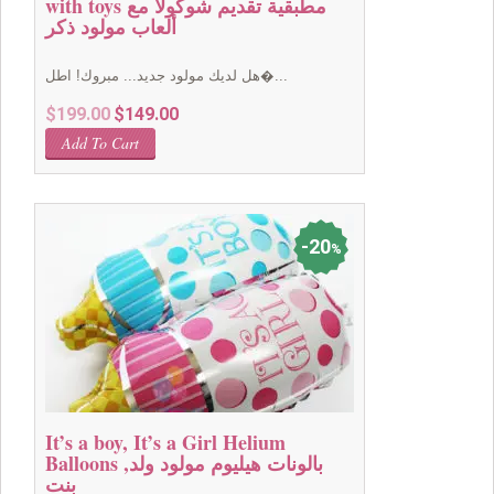
with toys مطبقية تقديم شوكولا مع
ألعاب مولود ذكر
هل لديك مولود جديد... مبروك! اطل�...
Original
Current
$
199.00
$
149.00
price
price
Add To Cart
was:
is:
$199.00.
$149.00.
20
%
It’s a boy, It’s a Girl Helium
Balloons بالونات هيليوم مولود ولد,
بنت