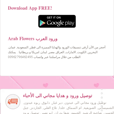
Download App FREE!
Arab Flowers ورود العرب
أحجز من الآن أرقى تنسيقات الورود والهدايا المميزة الى قطر, السعودية, عمان,
البحرين, الكويت, الامارات, العراق, مصر, لبنان, امريكا و بريطانيا… يمكنك
الطلب من خلال مراسلتنا عبر واتساب 00962796462495
توصيل ورود و هدايا مجاني الى الأحباء
توصيل ورود مجاني الى عبدون, دير غبار, دابوق, ربوه عبدون,
الشميساني, الصويفية, ام السماق, خلدا, تلاع العلي, الجاردنز, جبل
لحسين, ضاحية الرشيد, الجبيهه, شفا بدران, ابو نصير. توصيل ورود