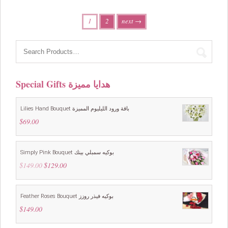
1
2
next →
Special Gifts هدايا مميزة
Lilies Hand Bouquet باقة ورود الليليوم المميزة
$
69.00
Simply Pink Bouquet بوكيه سمبلي بينك
$
149.00
Original
$
129.00
Current
price
price
was:
is:
$149.00.
$129.00.
Feather Roses Bouquet بوكيه فيذر روزز
$
149.00