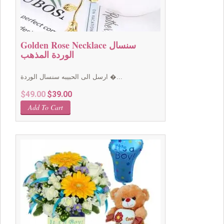
Golden Rose Necklace سنسال
الوردة المذهب
ارسل الى الحبيبه سنسال الوردة �...
Original
Current
$
49.00
$
39.00
price
price
Add To Cart
was:
is:
$49.00.
$39.00.