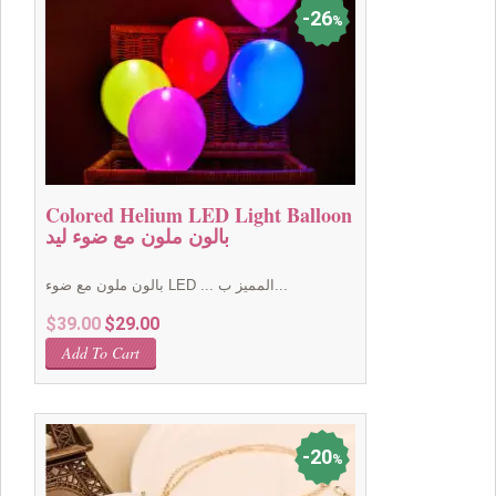
26
%
Colored Helium LED Light Balloon
بالون ملون مع ضوء ليد
بالون ملون مع ضوء LED ... المميز ب...
Original
Current
$
39.00
$
29.00
price
price
Add To Cart
was:
is:
$39.00.
$29.00.
20
%