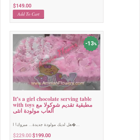
$
149.00
Add To Cart
13
%
It’s a girl chocolate serving table
with toys مطبقية تقديم شوكولا مع
ألعاب مولودة انثى
هل لديك مولودة جديدة... مبروك! ا�...
Original
Current
$
229.00
$
199.00