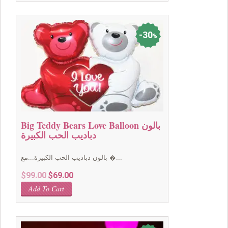
$99.00.
$69.00.
30
%
Big Teddy Bears Love Balloon بالون
دباديب الحب الكبيرة
بالون دباديب الحب الكبيرة...مع �...
Original
Current
$
99.00
$
69.00
price
price
Add To Cart
was:
is:
$99.00.
$69.00.