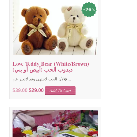
26
%
Love Teddy Bear (White/Brown)
(دبدوب الحب (أبيض أو بني
لأن الحب لاينتهي وقد لاتعبر عن�...
Original
Current
Add To Cart
$
39.00
$
29.00
price
price
was:
is:
$39.00.
$29.00.