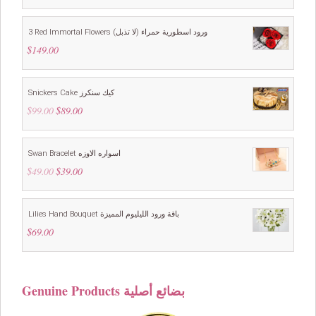
was:
is:
$199.00.
$169.00.
3 Red Immortal Flowers ورود اسطورية حمراء (لا تذبل)
$
149.00
Snickers Cake كيك سنكرز
$
99.00
Original
$
89.00
Current
price
price
was:
is:
$99.00.
$89.00.
Swan Bracelet اسواره الاوزه
$
49.00
Original
$
39.00
Current
price
price
was:
is:
$49.00.
$39.00.
Lilies Hand Bouquet باقة ورود الليليوم المميزة
$
69.00
Genuine Products بضائع أصلية