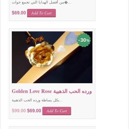
من أفضل الهدايا التي تجمع خوات�...
Add To Cart
$
69.00
30
%
Golden Love Rose ورده الحب الذهبية
بكل بساطة ورده الحب الذهبية...
Original
Current
Add To Cart
$
99.00
$
69.00
price
price
was:
is:
$99.00.
$69.00.