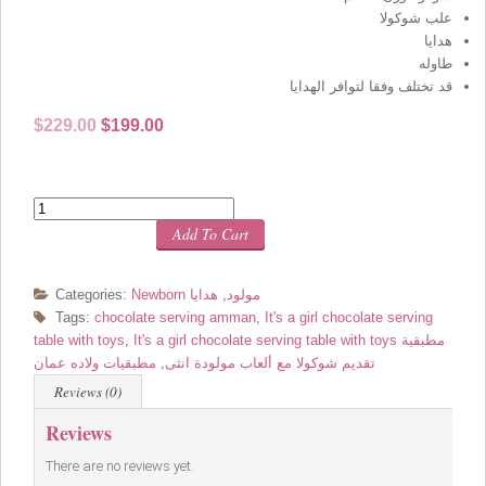
علب شوكولا
هدايا
طاوله
قد تختلف وفقا لتوافر الهدايا
Original
Current
$
229.00
$
199.00
price
price
was:
is:
$229.00.
$199.00.
Quantity
Add To Cart
Newborn مولود
,
هدايا
Categories:
Tags:
chocolate serving amman
,
It's a girl chocolate serving
It's a girl chocolate serving table with toys مطبقية
,
table with toys
تقديم شوكولا مع ألعاب مولودة انثى
,
مطبقيات ولاده عمان
Reviews (0)
Reviews
There are no reviews yet.