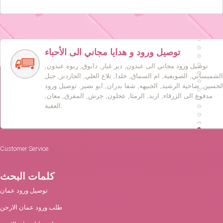
توصيل ورود و هدايا مجاني الى الأحباء
توصيل ورود مجاني الى عبدون, دير غبار, دابوق, ربوه عبدون,
الشميساني, الصويفية, ام السماق, خلدا, تلاع العلي, الجاردنز, جبل
لحسين, ضاحية الرشيد, الجبيهه, شفا بدران, ابو نصير. توصيل ورود
مدفوع الى الزرقاء, اربد, الرمثا, عجلون, جرش, المفرق, معان,
العقبة.
Customer Service
كلمات البحث
توصيل ورود عمان
طلب ورود عمان الارجن