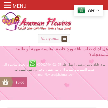
MENU
AR
Navigation
هل لديك طلب باقة ورد خاصة ,مناسبة مهمة أو طلبية
مستعجلة؟
لنرد عليك بأسرع وقت... اتصل على
00962796462495
او تحدث مباشرة الى
قسم الطلبات واتساب الآن على نفس الرقم
او أرسل ايميل الى
AmmanFlowers@hotmail.com
$
0.00