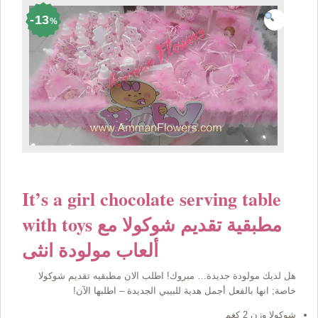
13
%
It’s a girl chocolate serving table
with toys مطبقية تقديم شوكولا مع
ألعاب مولودة انثى
هل لديك مولودة جديدة… مبروك! اطلب الان مطبقيه تقديم شوكولا
خاصة; انها بالفعل أجمل هدية للبيبي الجديدة – اطلبها الآن!
شوكولا وزن 2 كغم