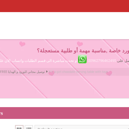
رد خاصة ,مناسبة مهمة أو طلبية مستعجلة؟
تصل على
00962796462495
او تحدث مباشرة الى قسم الطلبات واتساب الآن ع
It's a girl chocolate serving table with toys
Amman Jordan Flowers ورود عمّان الأردن | We deliver Flowers & Gifts FREE توصيل مجاني للورود و الهدايا
ys