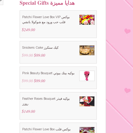
Special Gifts هدايا مميزة
Patchi Flower Love Box VIP بوكس
قلب حب ورود مع شوكولا باتشي
$
249.00
Snickers Cake كيك سنكرز
$
99.00
Original
$
89.00
Current
price
price
was:
is:
$99.00.
$89.00.
Pink Beauty Bouquet بوكيه بينك بيوتي
$
99.00
Original
$
89.00
Current
price
price
was:
is:
$99.00.
$89.00.
Feather Roses Bouquet بوكيه فيذر
روزز
$
149.00
Patchi Flower Love Box بوكس قلب