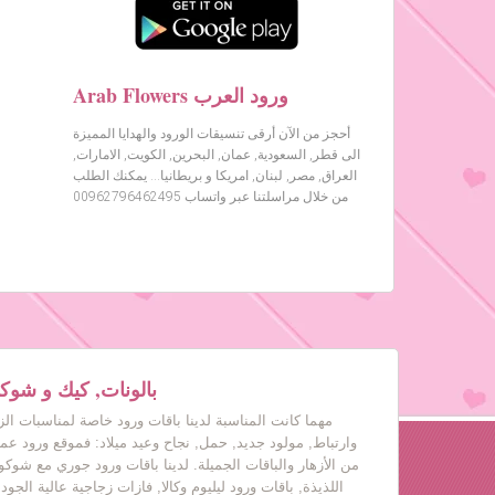
Arab Flowers ورود العرب
أحجز من الآن أرقى تنسيقات الورود والهدايا المميزة
الى قطر, السعودية, عمان, البحرين, الكويت, الامارات,
العراق, مصر, لبنان, امريكا و بريطانيا… يمكنك الطلب
من خلال مراسلتنا عبر واتساب 00962796462495
بالونات, كيك و شوكول
مهما كانت المناسبة لدينا باقات ورود خاصة لمناسبات ال
وارتباط, مولود جديد, حمل, نجاح وعيد ميلاد: فموقع ورود عم
من الأزهار والباقات الجميلة. لدينا باقات ورود جوري مع شوكول
اللذيذة, باقات ورود ليليوم وكالا, فازات زجاجية عالية الجود