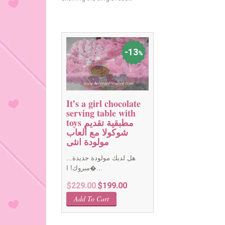
13
%
It’s a girl chocolate
serving table with
toys مطبقية تقديم
شوكولا مع ألعاب
مولودة انثى
هل لديك مولودة جديدة...
مبروك! ا�...
Original
Current
$
229.00
$
199.00
price
price
Add To Cart
was:
is:
$229.00.
$199.00.