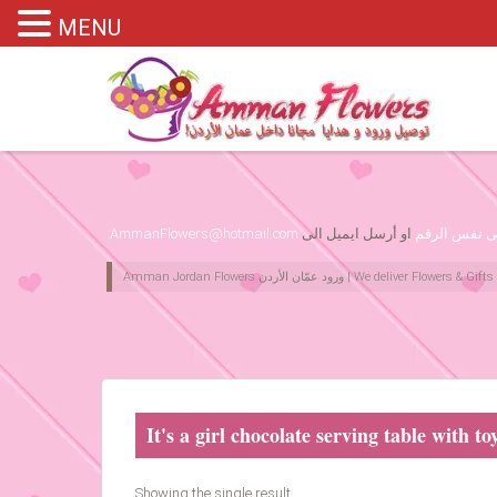
MENU
Please assign primary menu in wp-admin->Appearance->Menus
لى نفس الرقم
او أرسل ايميل الى
AmmanFlowers@hotmail.com
It's a girl chocolate serving table with to
Showing the single result