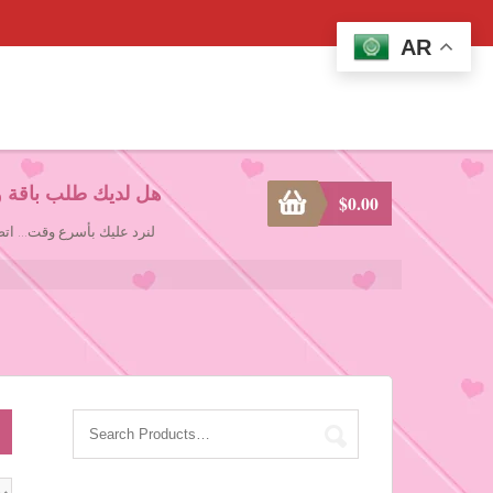
AR
هل لديك طلب باقة و
$
0.00
لنرد عليك بأسرع وقت... ا