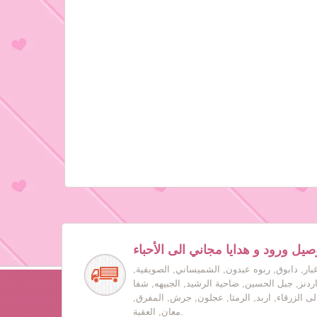
صيل ورود و هدايا مجاني الى الأحباء
بار, دابوق, ربوه عبدون, الشميساني, الصويفية,
جاردنز, جبل الحسين, ضاحية الرشيد, الجبيهه, شفا
لى الزرقاء, اربد, الرمثا, عجلون, جرش, المفرق,
معان, العقبة.