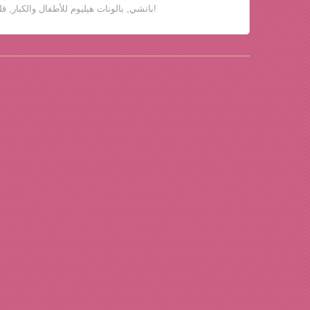
باتشي, بالونات هيليوم للأطفال والكبار, قلب حب, دباديب مع ورود!