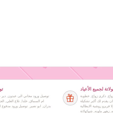
اتة لجميع الأعياد
تو
زواج, ذكرى زواج, خطوبة
توصيل ورود مجاني الى عبدون, دير غ
ان يقدم لك أكبر تشكيلة
ام السماق, خلدا, تلاع العلي, ال
ا فريرو روشية الايطالية
بدران, ابو نصير. توصيل ورود مدفوع ا
ه, زهور ملونه, شوكولاتة