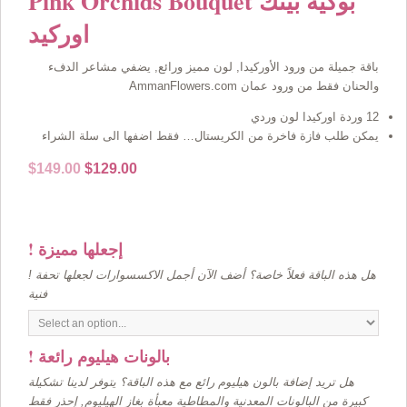
Pink Orchids Bouquet بوكيه بينك
اوركيد
باقة جميلة من ورود الأوركيدا, لون مميز ورائع, يضفي مشاعر الدفء
والحنان فقط من ورود عمان AmmanFlowers.com
12 وردة اوركيدا لون وردي
يمكن طلب فازة فاخرة من الكريستال… فقط اضفها الى سلة الشراء
Original
Current
$
149.00
$
129.00
price
price
was:
is:
$149.00.
$129.00.
! إجعلها مميزة
! هل هذه الباقة فعلاً خاصة؟ أضف الآن أجمل الاكسسوارات لجعلها تحفة
فنية
! بالونات هيليوم رائعة
هل تريد إضافة بالون هيليوم رائع مع هذه الباقة؟ يتوفر لدينا تشكيلة
كبيرة من البالونات المعدنية والمطاطية معبأة بغاز الهيليوم, إحذر فقط