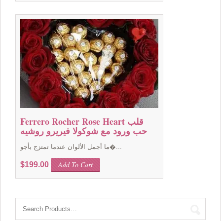
was:
is:
$119.00.
$99.00.
Ferrero Rocher Rose Heart قلب
حب ورود مع شوكولا فيريرو روشيه
ما أجمل الألوان عندما تمتزج بأجو�...
Add To Cart
$
199.00