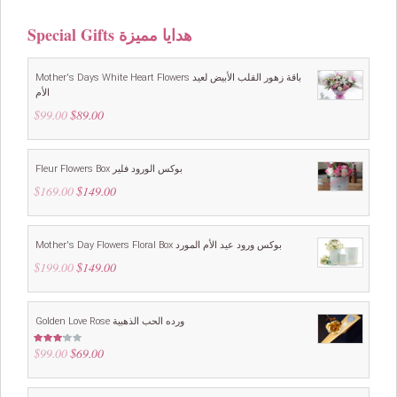
Special Gifts هدايا مميزة
Mother's Days White Heart Flowers باقة زهور القلب الأبيض لعيد
الأم
$
99.00
Original
$
89.00
Current
price
price
was:
is:
$99.00.
$89.00.
Fleur Flowers Box بوكس الورود فلير
$
169.00
Original
$
149.00
Current
price
price
was:
is:
$169.00.
$149.00.
Mother's Day Flowers Floral Box بوكس ورود عيد الأم المورد
$
199.00
Original
$
149.00
Current
price
price
was:
is:
$199.00.
$149.00.
Golden Love Rose ورده الحب الذهبية
$
99.00
Original
$
69.00
Current
Rated
3.00
price
price
out of
5
was:
is:
$99.00.
$69.00.