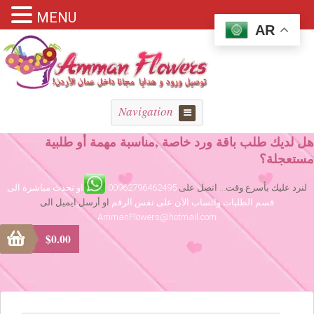
MENU
AR
Navigation
هل لديك طلب باقة ورد خاصة ,مناسبة مهمة أو طلبية
مستعجلة؟
لنرد عليك بأسرع وقت... اتصل على
00962796462495
او تحدث مباشرة الى
قسم الطلبات واتساب الآن على نفس الرقم
او أرسل ايميل الى
AmmanFlowers@hotmail.com
$
0.00