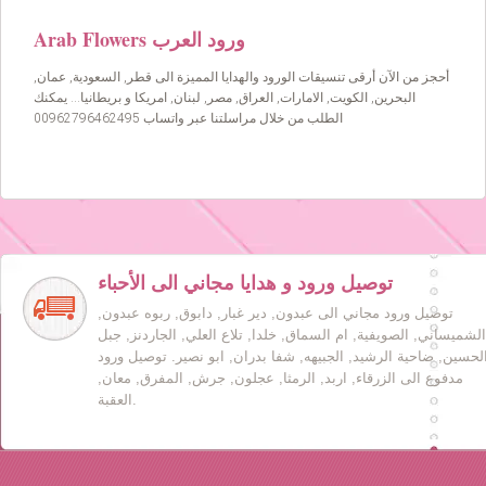
Arab Flowers ورود العرب
أحجز من الآن أرقى تنسيقات الورود والهدايا المميزة الى قطر, السعودية, عمان,
البحرين, الكويت, الامارات, العراق, مصر, لبنان, امريكا و بريطانيا… يمكنك
الطلب من خلال مراسلتنا عبر واتساب 00962796462495
توصيل ورود و هدايا مجاني الى الأحباء
توصيل ورود مجاني الى عبدون, دير غبار, دابوق, ربوه عبدون,
الشميساني, الصويفية, ام السماق, خلدا, تلاع العلي, الجاردنز, جبل
لحسين, ضاحية الرشيد, الجبيهه, شفا بدران, ابو نصير. توصيل ورود
مدفوع الى الزرقاء, اربد, الرمثا, عجلون, جرش, المفرق, معان,
العقبة.