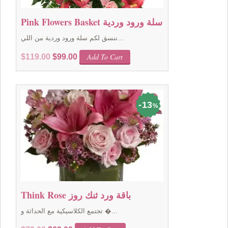
Pink Flowers Basket سلة ورود وردية
ننسق لكم سلة ورود وردية من اللي...
Original
Current
Add To Cart
$
119.00
$
99.00
price
price
was:
is:
$119.00.
$99.00.
13
%
Think Rose باقة ورد ثنك روز
تجتمع الكلاسيكية مع الحداثة و �...
Original
Current