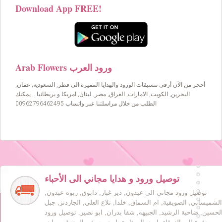
Download App FREE!
Arab Flowers ورود العرب
أحجز من الآن أرقى تنسيقات الورود والهدايا المميزة الى قطر, السعودية, عمان,
البحرين, الكويت, الامارات, العراق, مصر, لبنان, امريكا و بريطانيا… يمكنك
الطلب من خلال مراسلتنا عبر واتساب 00962796462495
توصيل ورود و هدايا مجاني الى الأحباء
توصيل ورود مجاني الى عبدون, دير غبار, دابوق, ربوه عبدون,
الشميساني, الصويفية, ام السماق, خلدا, تلاع العلي, الجاردنز, جبل
لحسين, ضاحية الرشيد, الجبيهه, شفا بدران, ابو نصير. توصيل ورود