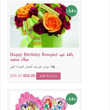
$69.00.
$59.00.
14
%
Happy Birthday Bouquet باقة عيد
ميلاد سعيد
لا توجد طريقة أفضل لاهداء العز�...
Original
Current
Add To Cart
$
69.00
$
59.00
price
price
was:
is:
$69.00.
$59.00.
14
%