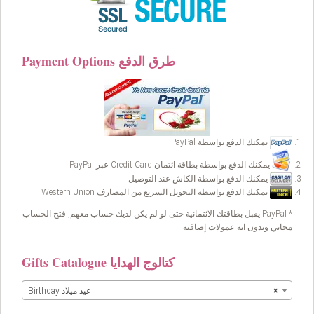
Payment Options طرق الدفع
يمكنك الدفع بواسطة PayPal
يمكنك الدفع بواسطة بطاقة ائتمان Credit Card عبر PayPal
يمكنك الدفع بواسطة الكاش عند التوصيل
يمكنك الدفع بواسطة التحويل السريع من المصارف Western Union
* PayPal يقبل بطاقتك الائتمانية حتى لو لم يكن لديك حساب معهم, فتح الحساب
مجاني وبدون اية عمولات إضافية!
Gifts Catalogue كتالوج الهدايا
×
Birthday عيد ميلاد