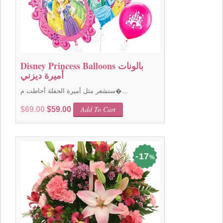
Disney Princess Balloons بالونات
أميرة ديزني
ستشعر مثل أميرة الحفلة أحاطت م�...
Original
Current
Add To Cart
$
69.00
$
59.00
price
price
was:
is:
$69.00.
$59.00.
17
%