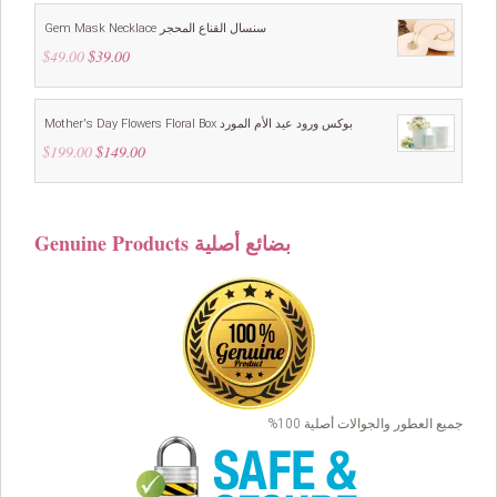
Gem Mask Necklace سنسال القناع المحجر
$
49.00
Original
$
39.00
Current
price
price
was:
is:
$49.00.
$39.00.
Mother's Day Flowers Floral Box بوكس ورود عيد الأم المورد
$
199.00
Original
$
149.00
Current
price
price
was:
is:
$199.00.
$149.00.
Genuine Products بضائع أصلية
جميع العطور والجوالات أصلية 100%