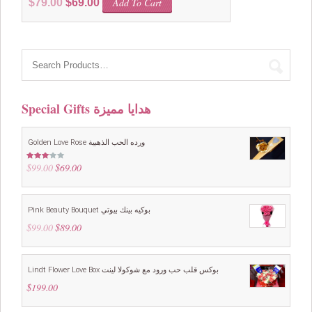
Add To Cart
$
79.00
$
69.00
price
price
was:
is:
$79.00.
$69.00.
Special Gifts هدايا مميزة
Golden Love Rose ورده الحب الذهبية
$
99.00
Original
$
69.00
Current
Rated
3.00
price
price
out of
5
was:
is:
$99.00.
$69.00.
Pink Beauty Bouquet بوكيه بينك بيوتي
$
99.00
Original
$
89.00
Current
price
price
was:
is:
$99.00.
$89.00.
Lindt Flower Love Box بوكس قلب حب ورود مع شوكولا لينت
$
199.00