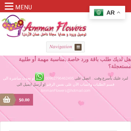
MENU
AR
Navigation
هل لديك طلب باقة ورد خاصة ,مناسبة مهمة أو طلبية
مستعجلة؟
لنرد عليك بأسرع وقت... اتصل على
00962796462495
او تحدث مباشرة الى
قسم الطلبات واتساب الآن على نفس الرقم
او أرسل ايميل الى
AmmanFlowers@hotmail.com
$
0.00