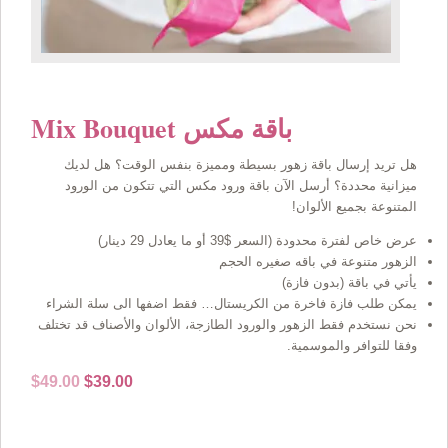
Mix Bouquet باقة مكس
هل تريد إرسال باقة زهور بسيطة ومميزة بنفس الوقت؟ هل لديك
ميزانية محددة؟ أرسل الآن باقة ورود مكس التي تتكون من الورود
المتنوعة بجميع الألوان!
عرض خاص لفترة محدودة (السعر $39 أو ما يعادل 29 دينار)
الزهور متنوعة في باقه صغيره الحجم
يأتي في باقة (بدون فازة)
يمكن طلب فازة فاخرة من الكريستال… فقط اضفها الى سلة الشراء
نحن نستخدم فقط الزهور والورود الطازجة، الألوان والأصناف قد تختلف
وفقا للتوافر والموسمية.
Original
Current
$
49.00
$
39.00
price
price
was:
is:
$49.00.
$39.00.