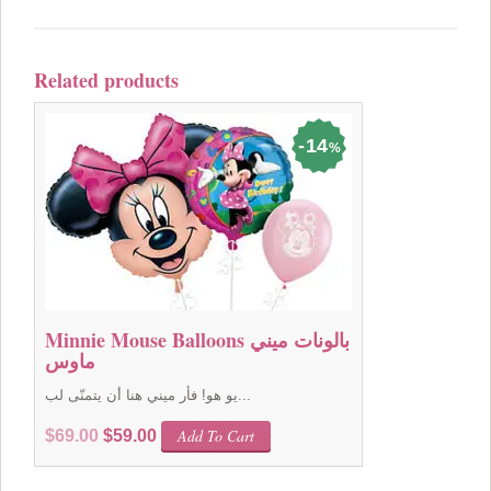
Related products
14
%
Minnie Mouse Balloons بالونات ميني
ماوس
يو هو! فأر ميني هنا أن يتمنّى لب...
Original
Current
Add To Cart
$
69.00
$
59.00
price
price
was:
is: