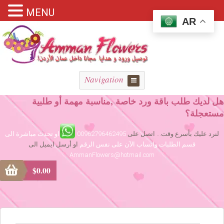
MENU
AR
Navigation
هل لديك طلب باقة ورد خاصة ,مناسبة مهمة أو طلبية
مستعجلة؟
لنرد عليك بأسرع وقت... اتصل على
00962796462495
او تحدث مباشرة الى
قسم الطلبات واتساب الآن على نفس الرقم
او أرسل ايميل الى
AmmanFlowers@hotmail.com
$
0.00