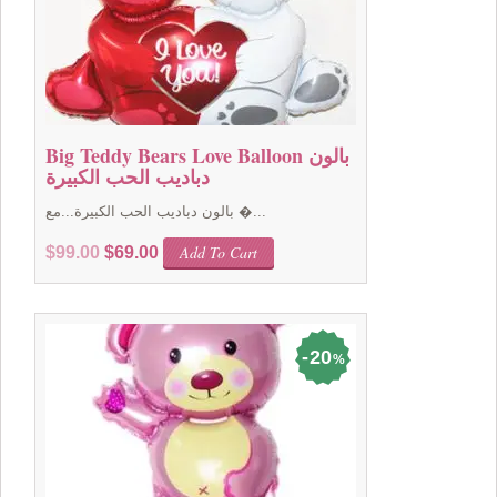
Big Teddy Bears Love Balloon بالون
دباديب الحب الكبيرة
بالون دباديب الحب الكبيرة...مع �...
Original
Current
Add To Cart
$
99.00
$
69.00
price
price
was:
is:
$99.00.
$69.00.
20
%