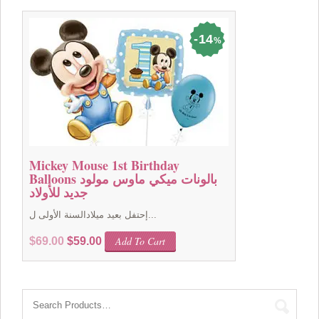
$49.00.
$39.00.
14
%
Mickey Mouse 1st Birthday
Balloons بالونات ميكي ماوس مولود
جديد للأولاد
إحتفل بعيد ميلادالسنة الأولى ل...
Original
Current
Add To Cart
$
69.00
$
59.00
price
price
was:
is:
$69.00.
$59.00.