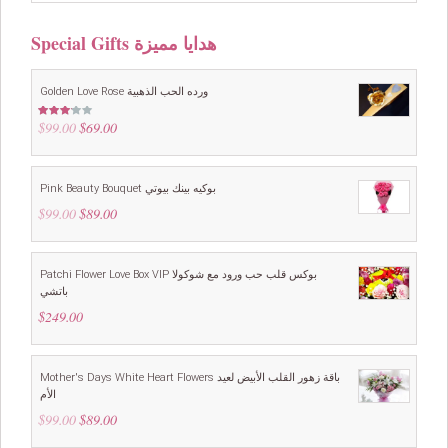
Special Gifts هدايا مميزة
Golden Love Rose ورده الحب الذهبية
$
99.00
Original
$
69.00
Current
Rated
3.00
price
price
out of
5
was:
is:
$99.00.
$69.00.
Pink Beauty Bouquet بوكيه بينك بيوتي
$
99.00
Original
$
89.00
Current
price
price
was:
is:
$99.00.
$89.00.
Patchi Flower Love Box VIP بوكس قلب حب ورود مع شوكولا
باتشي
$
249.00
Mother's Days White Heart Flowers باقة زهور القلب الأبيض لعيد
الأم
$
99.00
Original
$
89.00
Current
price
price