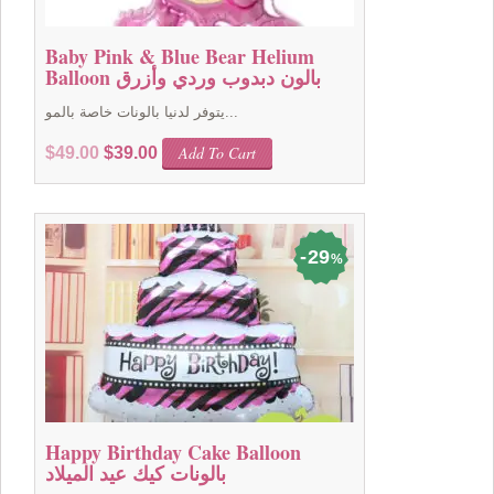
Baby Pink & Blue Bear Helium
Balloon بالون دبدوب وردي وأزرق
يتوفر لدنيا بالونات خاصة بالمو...
Original
Current
Add To Cart
$
49.00
$
39.00
price
price
was:
is:
$49.00.
$39.00.
29
%
Happy Birthday Cake Balloon
بالونات كيك عيد الميلاد