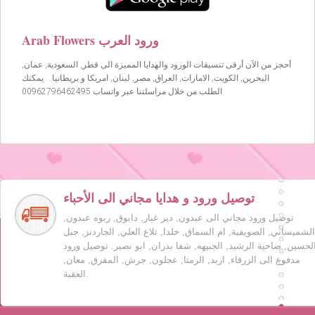
Arab Flowers ورود العرب
أحجز من الآن أرقى تنسيقات الورود والهدايا المميزة الى قطر, السعودية, عمان,
البحرين, الكويت, الامارات, العراق, مصر, لبنان, امريكا و بريطانيا… يمكنك
الطلب من خلال مراسلتنا عبر واتساب 00962796462495
توصيل ورود و هدايا مجاني الى الأحباء
توصيل ورود مجاني الى عبدون, دير غبار, دابوق, ربوه عبدون,
الشميساني, الصويفية, ام السماق, خلدا, تلاع العلي, الجاردنز, جبل
لحسين, ضاحية الرشيد, الجبيهه, شفا بدران, ابو نصير. توصيل ورود
مدفوع الى الزرقاء, اربد, الرمثا, عجلون, جرش, المفرق, معان,
العقبة.