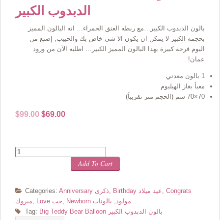
الدبدوب الكبير
بالون الدبدوب الكبير…مع ربطه العنق الحمراء… انه البالون المميز
بحجمه الكبير لا يمكن ان يكون الا شي خاص بك والحبيب, إصنع من
اليوم فرحة كبيرة بهذا البالون المميز الكبير… اطلبه الآن من ورود
عمان!
1 بالون معدني
معبأ بغاز الهيليوم
70×70 سم (الحجم متر تقريباً)
Original
Current
$
99.00
$
69.00
price
price
was:
is:
$99.00.
$69.00.
Quantity
Add To Cart
Congrats
,
Birthday عيد ميلاد
,
Anniversary ذكرى
Categories:
Newborn مولود
,
بالونات
,
Love حب
,
مبروك
Big Teddy Bear Balloon بالون الدبدوب الكبير
Tag: