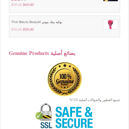
$
99.00
Original
$
69.00
Current
Rated
3.00
price
price
out of
5
was:
is:
$99.00.
$69.00.
Pink Beauty Bouquet بوكيه بينك بيوتي
$
99.00
Original
$
89.00
Current
price
price
was:
is:
$99.00.
$89.00.
Genuine Products بضائع أصلية
جميع العطور والجوالات أصلية 100%