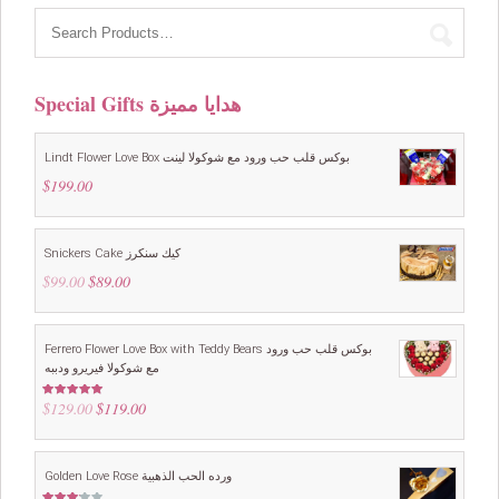
Special Gifts هدايا مميزة
Lindt Flower Love Box بوكس قلب حب ورود مع شوكولا لينت
$
199.00
Snickers Cake كيك سنكرز
$
99.00
Original
$
89.00
Current
price
price
was:
is:
$99.00.
$89.00.
Ferrero Flower Love Box with Teddy Bears بوكس قلب حب ورود
مع شوكولا فيريرو ودببه
$
129.00
Original
$
119.00
Current
Rated
5.00
out of 5
price
price
was:
is:
$129.00.
$119.00.
Golden Love Rose ورده الحب الذهبية