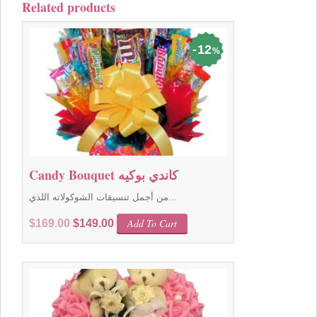
Related products
12
%
Candy Bouquet كاندي بوكيه
من أجمل تنسيقات الشوكولاته اللذي...
Original
Current
Add To Cart
$
169.00
$
149.00
price
price
was:
is:
$169.00.
$149.00.