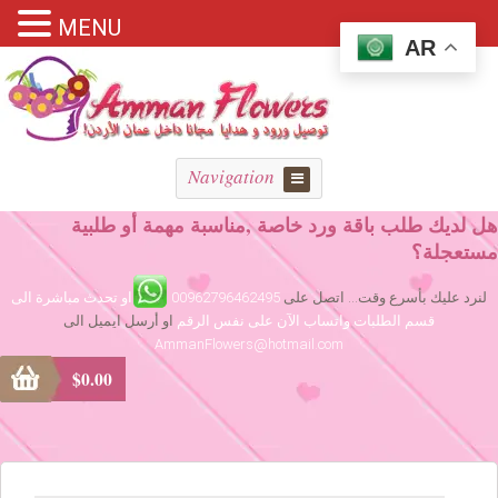
MENU
AR
Navigation
هل لديك طلب باقة ورد خاصة ,مناسبة مهمة أو طلبية
مستعجلة؟
لنرد عليك بأسرع وقت... اتصل على
00962796462495
او تحدث مباشرة الى
قسم الطلبات واتساب الآن على نفس الرقم
او أرسل ايميل الى
AmmanFlowers@hotmail.com
$
0.00