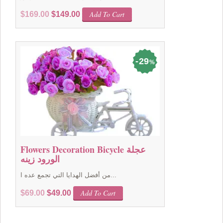
Original
Current
Add To Cart
$
169.00
$
149.00
price
price
was:
is:
$169.00.
$149.00.
29
%
Flowers Decoration Bicycle عجلة
الورود زينه
من أفضل الهدايا التي تجمع عده ا...
Original
Current
Add To Cart
$
69.00
$
49.00
price
price
was:
is:
$69.00.
$49.00.