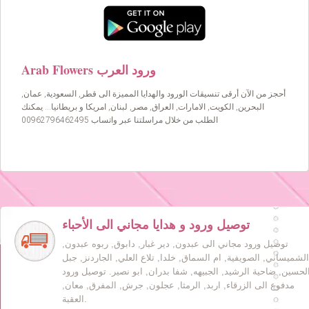
Arab Flowers ورود العرب
أحجز من الآن أرقى تنسيقات الورود والهدايا المميزة الى قطر, السعودية, عمان,
البحرين, الكويت, الامارات, العراق, مصر, لبنان, امريكا و بريطانيا… يمكنك
الطلب من خلال مراسلتنا عبر واتساب 00962796462495
توصيل ورود و هدايا مجاني الى الأحباء
توصيل ورود مجاني الى عبدون, دير غبار, دابوق, ربوه عبدون,
الشميساني, الصويفية, ام السماق, خلدا, تلاع العلي, الجاردنز, جبل
لحسين, ضاحية الرشيد, الجبيهه, شفا بدران, ابو نصير. توصيل ورود
مدفوع الى الزرقاء, اربد, الرمثا, عجلون, جرش, المفرق, معان,
العقبة.