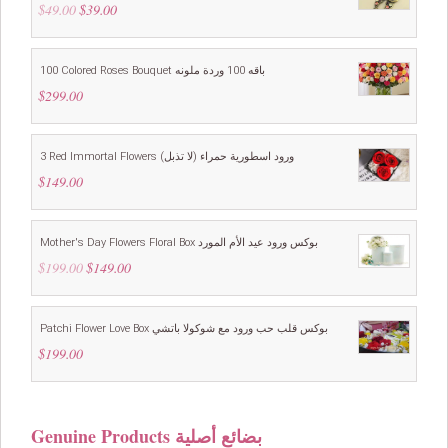
$
49.00
Original
$
39.00
Current
price
price
was:
is:
$49.00.
$39.00.
100 Colored Roses Bouquet باقه 100 وردة ملونه
$
299.00
3 Red Immortal Flowers ورود اسطورية حمراء (لا تذبل)
$
149.00
Mother's Day Flowers Floral Box بوكس ورود عيد الأم المورد
$
199.00
Original
$
149.00
Current
price
price
was:
is:
$199.00.
$149.00.
Patchi Flower Love Box بوكس قلب حب ورود مع شوكولا باتشي
$
199.00
Genuine Products بضائع أصلية