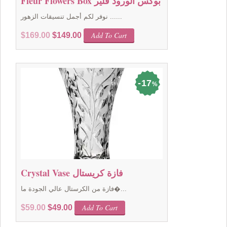
Fleur Flowers Box بوكس الورود فلير
نوفر لكم أجمل تنسيقات الزهور ......
Original
Current
Add To Cart
$
169.00
$
149.00
price
price
was:
is:
$169.00.
$149.00.
17
%
Crystal Vase فازة كريستال
فازة من الكرستال عالي الجودة ما�...
Original
Current
Add To Cart
$
59.00
$
49.00
price
price
was:
is: