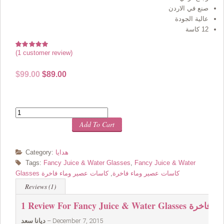
صنع في الاردن
عالية الجودة
12 كاسة
(
1
customer review)
Rated
1
5.00
out of 5
based on
Original
Current
$
99.00
$
89.00
customer
rating
price
price
was:
is:
$99.00.
$89.00.
Quantity
Add To Cart
هدايا
Category:
Tags:
Fancy Juice & Water Glasses
,
Fancy Juice & Water
Glasses كاسات عصير وماء فاخرة
,
كاسات عصير وماء فاخرة
Reviews (1)
ات عصير وماء فاخرة
1 Review For
December 7, 2015
–
ديانا سعد