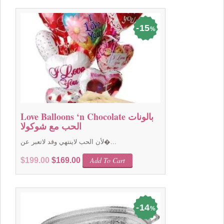
$59.00.
$49.00.
15
%
Love Balloons ‘n Chocolate بالونات
الحب مع شوكولا
لأن الحب لاينتهي وقد لاتعبر عن�...
Original
Current
Add To Cart
$
199.00
$
169.00
price
price
was:
is:
$199.00.
$169.00.
14
%