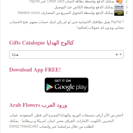
يمكنك الدفع بواسطة بطاقة ائتمان Credit Card عبر PayPal
يمكنك الدفع بواسطة الكاش عند التوصيل
يمكنك الدفع بواسطة التحويل السريع من المصارف Western Union
* PayPal يقبل بطاقتك الائتمانية حتى لو لم يكن لديك حساب معهم, فتح الحساب
مجاني وبدون اية عمولات إضافية!
Gifts Catalogue كتالوج الهدايا
×
هدايا
Download App FREE!
Arab Flowers ورود العرب
أحجز من الآن أرقى تنسيقات الورود والهدايا المميزة الى قطر, السعودية, عمان,
البحرين, الكويت, الامارات, العراق, مصر, لبنان, امريكا و بريطانيا… يمكنك
الطلب من خلال مراسلتنا عبر واتساب 00962796462495