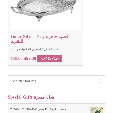
Fancy Silver Tray فضية فاخرة
للتقديم
فضية فاخرة لتقديم الحلويات والش...
Original
Current
Add To Cart
$
69.00
$
59.00
price
price
was:
is:
$69.00.
$59.00.
Special Gifts هدايا مميزة
Vintage Owl Necklace سنسال البومة الكلاسيكي