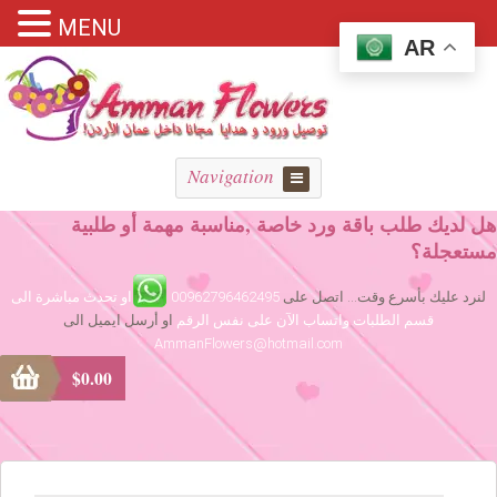
MENU
AR
Navigation
هل لديك طلب باقة ورد خاصة ,مناسبة مهمة أو طلبية
مستعجلة؟
لنرد عليك بأسرع وقت... اتصل على
00962796462495
او تحدث مباشرة الى
قسم الطلبات واتساب الآن على نفس الرقم
او أرسل ايميل الى
AmmanFlowers@hotmail.com
$
0.00