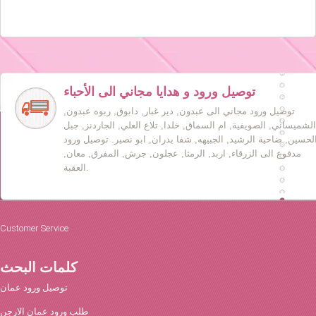
توصيل ورود و هدايا مجاني الى الأحباء
توصيل ورود مجاني الى عبدون, دير غبار, دابوق, ربوه عبدون,
الشميساني, الصويفية, ام السماق, خلدا, تلاع العلي, الجاردنز, جبل
لحسين, ضاحية الرشيد, الجبيهه, شفا بدران, ابو نصير. توصيل ورود
مدفوع الى الزرقاء, اربد, الرمثا, عجلون, جرش, المفرق, معان,
العقبة.
Customer Service
كلمات البحث
توصيل ورود عمان
طلب ورود عمان الارجن