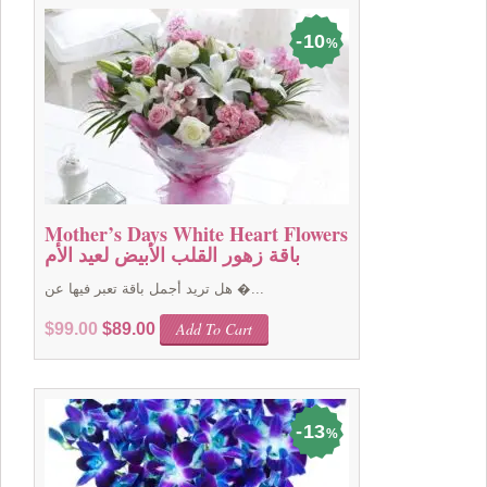
$99.00.
$89.00.
10
%
Mother’s Days White Heart Flowers
باقة زهور القلب الأبيض لعيد الأم
هل تريد أجمل باقة تعبر فيها عن �...
Original
Current
Add To Cart
$
99.00
$
89.00
price
price
was:
is:
$99.00.
$89.00.
13
%