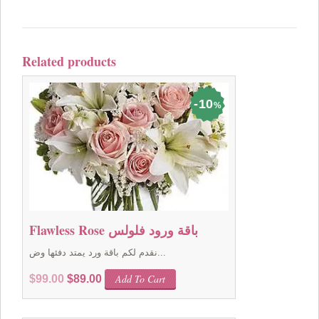
Related products
10
%
Flawless Rose باقة ورود فلولس
نقدم لكم باقة ورد يمتد دفئها وض...
Original
Current
Add To Cart
$
99.00
$
89.00
price
price
was:
is: