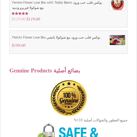
Ferrero Flower Love Box with Teddy Bears بوكس قلب حب ورود
مع شوكولا فيريرو ودببه
$
129.00
Original
$
119.00
Current
Rated
5.00
out of 5
price
price
was:
is:
$129.00.
$119.00.
Patchi Flower Love Box بوكس قلب حب ورود مع شوكولا باتشي
$
199.00
Genuine Products بضائع أصلية
جميع العطور والجوالات أصلية 100%