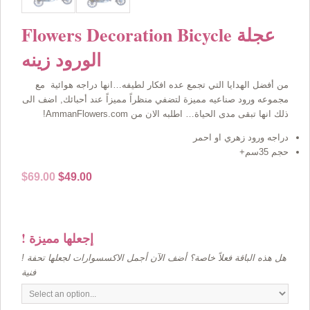
Flowers Decoration Bicycle عجلة
الورود زينه
من أفضل الهدايا التي تجمع عده افكار لطيفه…انها دراجه هوائية مع
مجموعه ورود صناعيه مميزة لتضفي منظراً مميزاً عند أحبائك, اضف الى
ذلك انها تبقى مدى الحياة… اطلبه الان من AmmanFlowers.com!
دراجه ورود زهري او احمر
حجم 35سم+
Original
Current
$
69.00
$
49.00
price
price
was:
is:
$69.00.
$49.00.
! إجعلها مميزة
! هل هذه الباقة فعلاً خاصة؟ أضف الآن أجمل الاكسسوارات لجعلها تحفة
فنية