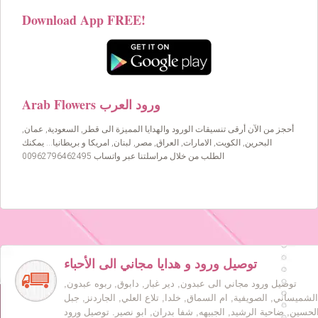
Download App FREE!
Arab Flowers ورود العرب
أحجز من الآن أرقى تنسيقات الورود والهدايا المميزة الى قطر, السعودية, عمان,
البحرين, الكويت, الامارات, العراق, مصر, لبنان, امريكا و بريطانيا… يمكنك
الطلب من خلال مراسلتنا عبر واتساب 00962796462495
توصيل ورود و هدايا مجاني الى الأحباء
توصيل ورود مجاني الى عبدون, دير غبار, دابوق, ربوه عبدون,
الشميساني, الصويفية, ام السماق, خلدا, تلاع العلي, الجاردنز, جبل
لحسين, ضاحية الرشيد, الجبيهه, شفا بدران, ابو نصير. توصيل ورود