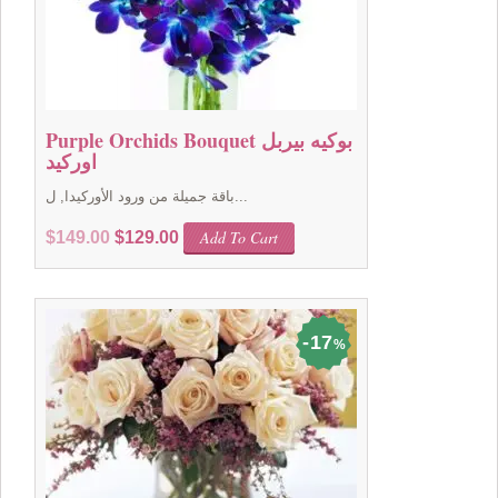
Purple Orchids Bouquet بوكيه بيربل
اوركيد
باقة جميلة من ورود الأوركيدا, ل...
Original
Current
Add To Cart
$
149.00
$
129.00
price
price
was:
is:
$149.00.
$129.00.
17
%