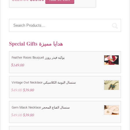
price
price
was:
is:
$129.00.
$99.00.
Special Gifts هدايا مميزة
Feather Roses Bouquet بوكيه فيذر روزز
$
149.00
Vintage Owl Necklace سنسال البومة الكلاسيكي
$
49.00
Original
$
39.00
Current
price
price
was:
is:
$49.00.
$39.00.
Gem Mask Necklace سنسال القناع المحجر
$
49.00
Original
$
39.00
Current
price
price
was:
is:
$49.00.
$39.00.