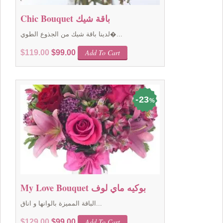
Chic Bouquet باقة شيك
لدينا باقة شيك من الجذوع الطوي�...
Original
Current
Add To Cart
$
119.00
$
99.00
price
price
was:
is:
$119.00.
$99.00.
23
%
My Love Bouquet بوكيه ماي لوف
الباقة المميزة بالوانها و اناق...
Original
Current
Add To Cart
$
129.00
$
99.00