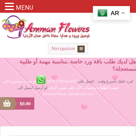
MENU
AR
Navigation
هل لديك طلب باقة ورد خاصة ,مناسبة مهمة أو طلبية
مستعجلة؟
لنرد عليك بأسرع وقت... اتصل على
00962796462495
او تحدث مباشرة الى
قسم الطلبات واتساب الآن على نفس الرقم
او أرسل ايميل الى
AmmanFlowers@hotmail.com
$
0.00