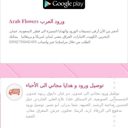
Arab Flowers ورود العرب
أحجز من الآن أرقى تنسيقات الورود والهدايا المميزة الى قطر, السعودية, عمان,
البحرين, الكويت, الامارات, العراق, مصر, لبنان, امريكا و بريطانيا… يمكنك
الطلب من خلال مراسلتنا عبر واتساب 00962796462495
توصيل ورود و هدايا مجاني الى الأحباء
توصيل ورود مجاني الى عبدون, دير غبار, دابوق, ربوه عبدون,
الشميساني, الصويفية, ام السماق, خلدا, تلاع العلي, الجاردنز, جبل
لحسين, ضاحية الرشيد, الجبيهه, شفا بدران, ابو نصير. توصيل ورود
مدفوع الى الزرقاء, اربد, الرمثا, عجلون, جرش, المفرق, معان,
العقبة.