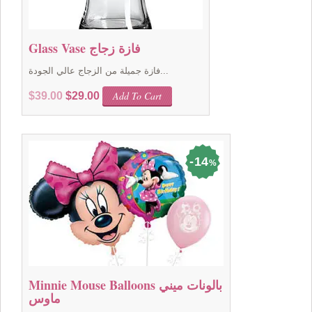
Glass Vase فازة زجاج
فازة جميلة من الزجاج عالي الجودة...
Original
Current
Add To Cart
$
39.00
$
29.00
price
price
was:
is:
$39.00.
$29.00.
14
%
Minnie Mouse Balloons بالونات ميني
ماوس