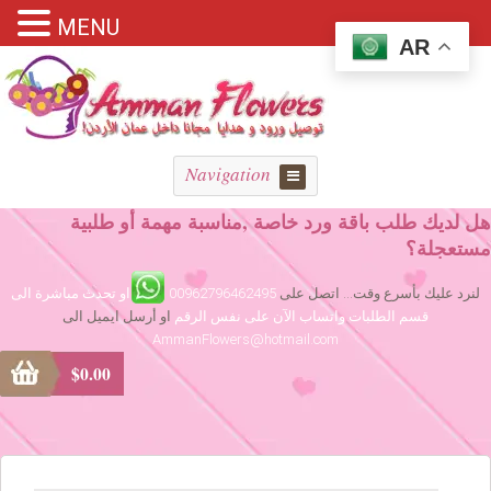
MENU
AR
Navigation
هل لديك طلب باقة ورد خاصة ,مناسبة مهمة أو طلبية
مستعجلة؟
لنرد عليك بأسرع وقت... اتصل على
00962796462495
او تحدث مباشرة الى
قسم الطلبات واتساب الآن على نفس الرقم
او أرسل ايميل الى
AmmanFlowers@hotmail.com
$
0.00