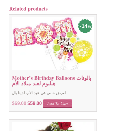
Related products
14
%
Mother’s Birthday Balloons بالونات
هيليوم لعيد ميلاد الأم
لعرض خاص في عيد الأم، لدينا بال...
Original
Current
Add To Cart
$
69.00
$
59.00
price
price
was:
is:
$69.00.
$59.00.