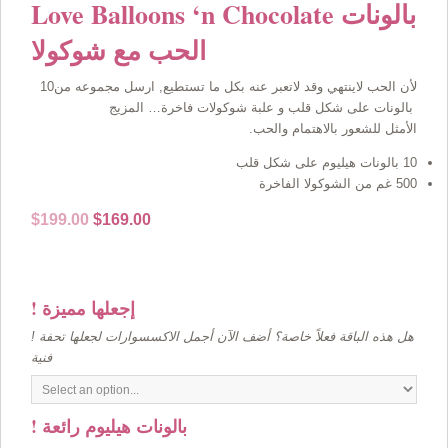
Love Balloons ‘n Chocolate بالونات
الحب مع شوكولا
لأن الحب لاينتهي وقد لاتعبر عنه بكل ما تستطيع, ارسل مجموعه من10
بالونات على شكل قلب و علبة شوكولات فاخرة… المزيج
الأمثل للشعور بالاهتمام والحب.
10 بالونات هيليوم على شكل قلب
500 غم من الشوكولا الفاخرة
Original
Current
$
199.00
$
169.00
price
price
was:
is:
$199.00.
$169.00.
! إجعلها مميزة
! هل هذه الباقة فعلاً خاصة؟ أضف الآن أجمل الاكسسوارات لجعلها تحفة
فنية
! بالونات هيليوم رائعة