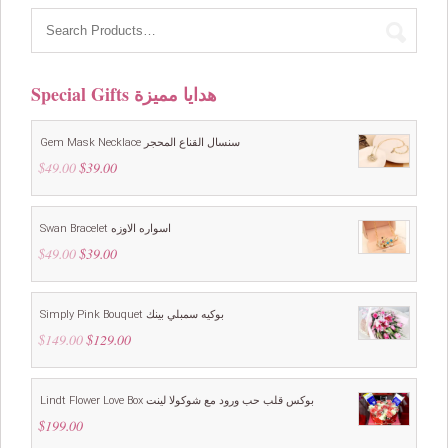
Special Gifts هدايا مميزة
Gem Mask Necklace سنسال القناع المحجر
$
49.00
Original
$
39.00
Current
price
price
was:
is:
$49.00.
$39.00.
Swan Bracelet اسواره الاوزه
$
49.00
Original
$
39.00
Current
price
price
was:
is:
$49.00.
$39.00.
Simply Pink Bouquet بوكيه سمبلي بينك
$
149.00
Original
$
129.00
Current
price
price
was:
is:
$149.00.
$129.00.
Lindt Flower Love Box بوكس قلب حب ورود مع شوكولا لينت
$
199.00