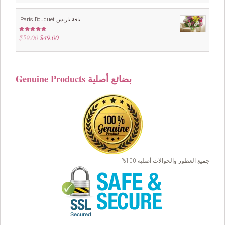
Paris Bouquet باقة باريس
$
59.00
Original
$
49.00
Current
Rated
4.88
out of 5
price
price
was:
is:
$59.00.
$49.00.
Genuine Products بضائع أصلية
جميع العطور والجوالات أصلية 100%