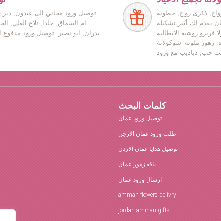
زواج, ذكرى زواج, خطوبة
توصيل ورود مجاني الى عبدون, دير غ
ان يقدم لك أكبر تشكيلة
ام السماق, خلدا, تلاع العلي, ال
ا فريرو روشية الايطالية
بدران, ابو نصير. توصيل ورود مدفوع ا
ه, زهور ملونه, شوكولاتة
كلمات البحث
توصيل ورود عمان
طلب ورود عمان الارجن
توصيل هدايا عمان الاردن
باقه زهور عمان
ارسال ورود عمان
amman flowers delivry
jordan amman gifts