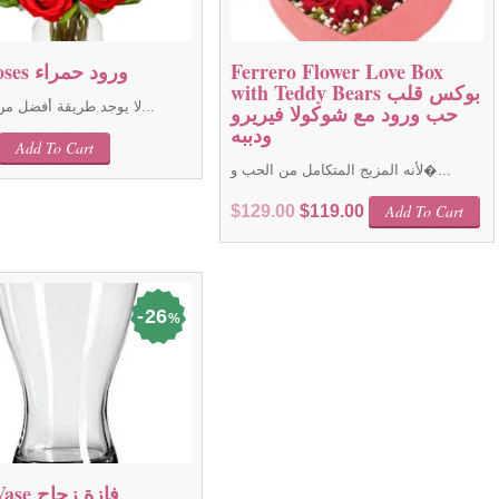
Ferrero Flower Love Box
Red Roses ورود حمراء
with Teddy Bears بوكس قلب
حب ورود مع شوكولا فيريرو
لا يوجد طريقة أفضل من تعبر فيها...
ودببه
Add To Cart
لأنه المزيج المتكامل من الحب و�...
Original
Current
Add To Cart
$
129.00
$
119.00
price
price
was:
is:
$129.00.
$119.00.
26
%
Glass Vase فازة زجاج