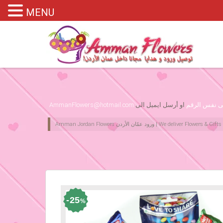
MENU
Please assign primary menu in wp-admin->Appearance->Menus
لى نفس الرقم
او أرسل ايميل الى
AmmanFlowers@hotmail.com
25
%