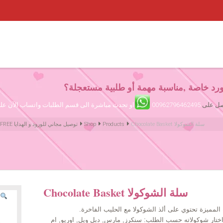
رد خاصة ,مناسبة مهمة أو طلبية مستعجلة؟
تصل على
00962796462495
او تحدث مباشرة الى قسم الطلبات واتساب الآن ع
Chocolate Basket سلة الشوكولا
Products
Shop
Amman Jordan Flowers ورود عمّان الأردن | We deliver Flowers & Gifts FREE توصيل مجاني للورود و الهدايا
Chocolate Basket سلة الشوكولا
المميزة تحتوي على ألذ الشوكولا مع الحليب الفاخرة.
اختار شوكولاته حسب الطلب: سنكرز, مارس, دبل ويل, اوريو, ام