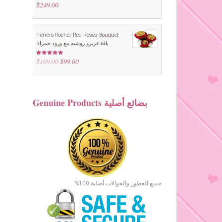
$
249.00
Ferrero Rocher Red Roses Bouquet
باقة فريرو روشيه مع ورود حمراء
$
109.00
Original
$
99.00
Current
Rated
5.00
out of 5
price
price
was:
is:
$109.00.
$99.00.
Genuine Products بضائع أصلية
جميع العطور والجوالات أصلية 100%