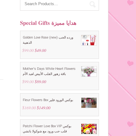
Special Gifts هدايا مميزة
Golden Love Rose (new) ورده الحب
الذهبية
$
99.00
Original
$
49.00
Current
price
price
was:
is:
$99.00.
$49.00.
Mother's Days White Heart Flowers
باقة زهور القلب الأبيض لعيد الأم
$
99.00
Original
$
89.00
Current
price
price
was:
is:
$99.00.
$89.00.
Fleur Flowers Box بوكس الورود فلير
$
169.00
Original
$
149.00
Current
price
price
was:
is:
$169.00.
$149.00.
Patchi Flower Love Box VIP بوكس
قلب حب ورود مع شوكولا باتشي