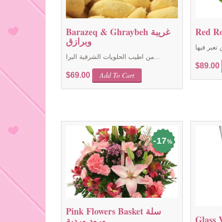
Barazeq & Ghraybeh غريبة
وبرازق
من اطيب الحلويات الشرقية البرا...
$
89.00
Add To Cart
$
69.00
17
%
Pink Flowers Basket سلة
ورود وردية