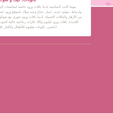
مهما كانت المناسبة لدينا باقات ورود خاصة لمناسبات ال
وارتباط, مولود جديد, حمل, نجاح وعيد ميلاد: فموقع ورود عم
من الأزهار والباقات الجميلة. لدينا باقات ورود جوري مع شوكول
اللذيذة, باقات ورود ليليوم وكالا, فازات زجاجية عالية الجود
باتشي, بالونات هيليوم للأطفال والكبار, قلب حب, دباديب مع ورود!