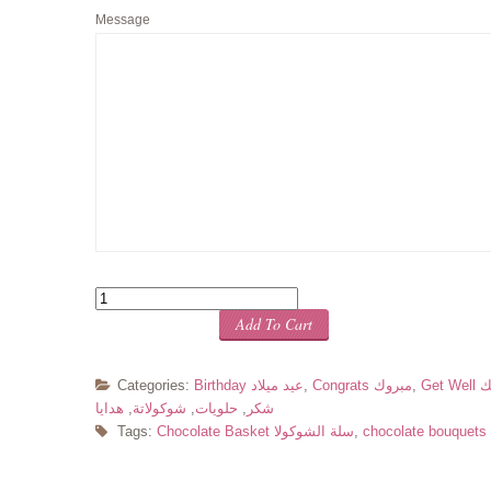
Message
Quantity
Add To Cart
متك
,
Congrats مبروك
,
Birthday عيد ميلاد
Categories:
شكر
,
حلويات
,
شوكولاتة
,
هدايا
chocolate bouquet
,
Chocolate Basket سلة الشوكولا
Tags: