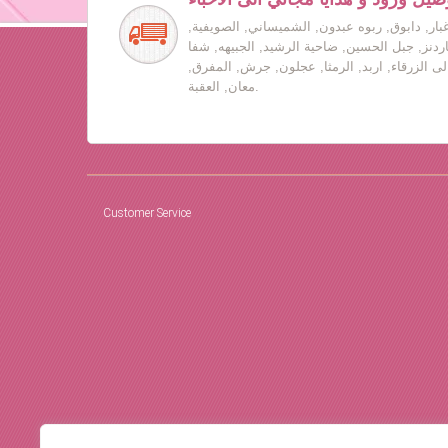
بار, دابوق, ربوه عبدون, الشميساني, الصويفية,
جاردنز, جبل الحسين, ضاحية الرشيد, الجبيهه, شفا
لى الزرقاء, اربد, الرمثا, عجلون, جرش, المفرق,
معان, العقبة.
Customer Service