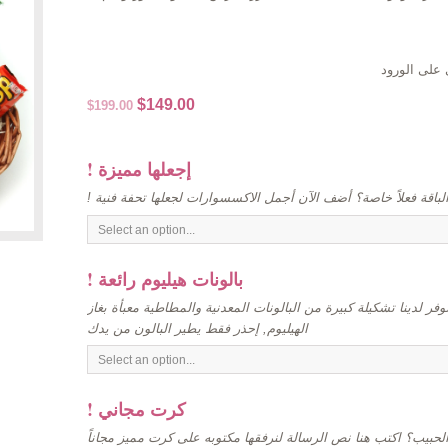
على الورود
Original
Current
$
149.00
$
199.00
price
price
was:
is:
! إجعلها مميزة
$199.00.
$149.00.
الباقة فعلاً خاصة؟ أضف الآن أجمل الاكسسوارات لجعلها تحفة فنية
! بالونات هيليوم رائعة
وفر لدينا تشكيلة كبيرة من البالونات المعدنية والمطاطية معبأة بغاز
الهيليوم, إحذر فقط يطير البالون من يدك
! كرت مجاني
لحبيب؟ اكتب هنا نص الرسالة لنرفقها مكتوبه على كرت مميز مجاناً