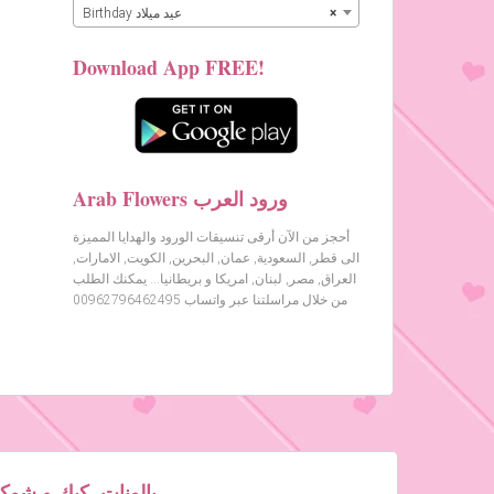
×
Birthday عيد ميلاد
Download App FREE!
Arab Flowers ورود العرب
أحجز من الآن أرقى تنسيقات الورود والهدايا المميزة
الى قطر, السعودية, عمان, البحرين, الكويت, الامارات,
العراق, مصر, لبنان, امريكا و بريطانيا… يمكنك الطلب
من خلال مراسلتنا عبر واتساب 00962796462495
بالونات, كيك و شوكول