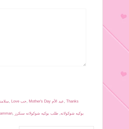
Thanks
,
Mother's Day عيد الأم
,
Love حب
,
Get Well سلا
بوكيه شوكولاته
,
طلب بوكيه شوكولاته سنكرز
,
s amman