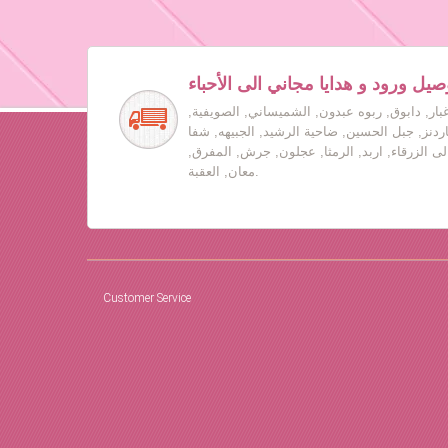
صيل ورود و هدايا مجاني الى الأحباء
بار, دابوق, ربوه عبدون, الشميساني, الصويفية,
جاردنز, جبل الحسين, ضاحية الرشيد, الجبيهه, شفا
لى الزرقاء, اربد, الرمثا, عجلون, جرش, المفرق,
معان, العقبة.
Customer Service