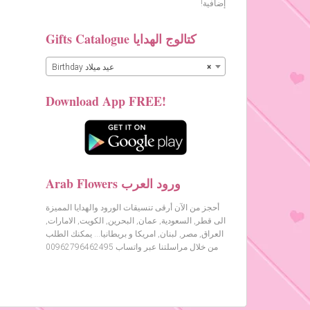
إضافية!
Gifts Catalogue كتالوج الهدايا
×
Birthday عيد ميلاد
Download App FREE!
Arab Flowers ورود العرب
أحجز من الآن أرقى تنسيقات الورود والهدايا المميزة
الى قطر, السعودية, عمان, البحرين, الكويت, الامارات,
العراق, مصر, لبنان, امريكا و بريطانيا… يمكنك الطلب
من خلال مراسلتنا عبر واتساب 00962796462495