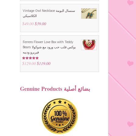
Vintage Owl Necklace سنسال البومة
الكلاسيكي
$
49.00
Original
$
39.00
Current
price
price
was:
is:
$49.00.
$39.00.
Ferrero Flower Love Box with Teddy
Bears بوكس قلب حب ورود مع شوكولا
فيريرو ودببه
$
129.00
Original
$
119.00
Current
Rated
5.00
out of 5
price
price
was:
is:
$129.00.
$119.00.
Genuine Products بضائع أصلية