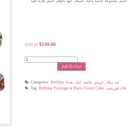
اد… عقبال 100 سنة! نقدم لكم أجمل مجموعة خاصة بأعياد الميلاد; انها بالفعل أجمل هدية لعيد
Original
Current
$
149.00
$
169.00
price
price
was:
is:
Quantity
$169.00.
$149.00.
Add To Cart
Birthday عيد ميلاد
,
عروض خاصة
,
كيك
,
هدايا
Categories:
د ميلاد مع كيك بلاك فوريست
Tag: