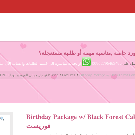
رد خاصة ,مناسبة مهمة أو طلبية مستعجلة؟
تصل على
00962796462495
او تحدث مباشرة الى قسم الطلبات واتساب الآن ع
Products
Shop
Amman Jordan Flowers ورود عمّان الأردن | We deliver Flowers & Gifts FREE توصيل مجاني للورود و الهدايا
Birthday Package w/ Black Forest  مجموعة عيد ميلاد مع كيك بلاك
فوريست