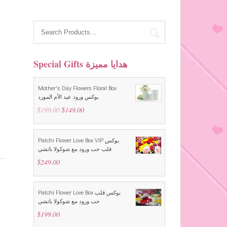
Special Gifts هدايا مميزة
Mother's Day Flowers Floral Box
بوكس ورود عيد الأم المورد
$
199.00
Original
$
149.00
Current
price
price
was:
is:
$199.00.
$149.00.
Patchi Flower Love Box VIP بوكس
قلب حب ورود مع شوكولا باتشي
$
249.00
Patchi Flower Love Box بوكس قلب
حب ورود مع شوكولا باتشي
$
199.00