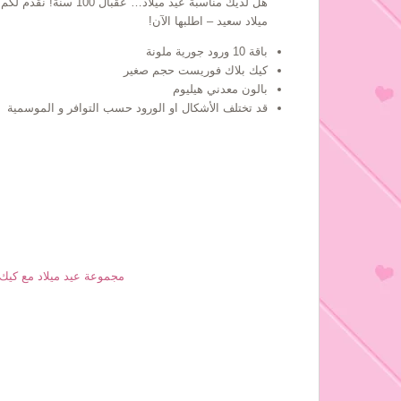
هل لديك مناسبة عيد ميل
ميلاد سعيد – اطلبها الآن!
باقة 10 ورود جورية ملونة
كيك بلاك فوريست حجم صغير
بالون معدني هيليوم
قد تختلف الأشكال او الورود حسب التوافر و الموسمية
Birthday Package w Black Forest Cake مجموعة عي