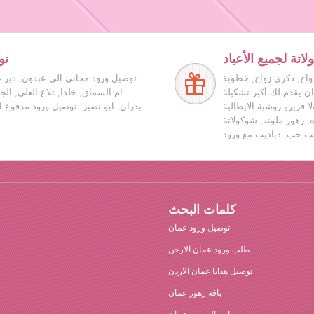
اتة لجميع الأعياد
تو
زواج, ذكرى زواج, خطوبة
توصيل ورود مجاني الى عبدون, دير غ
ان يقدم لك أكبر تشكيلة
ام السماق, خلدا, تلاع العلي, ال
ا فريرو روشية الايطالية
بدران, ابو نصير. توصيل ورود مدفوع ا
ه, زهور ملونه, شوكولاتة
كلمات البحث
توصيل ورود عمان
طلب ورود عمان الارجن
توصيل هدايا عمان الاردن
باقه زهور عمان