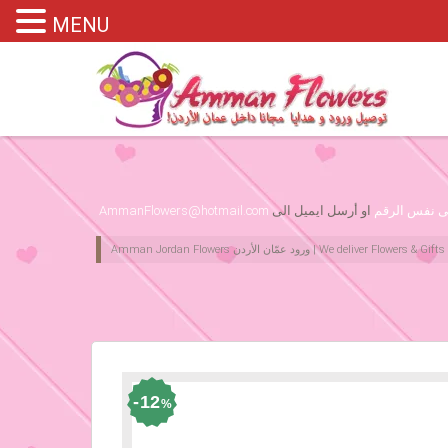
MENU
Please assign primary menu in wp-admin->Appearance->Menus
لى نفس الرقم
او أرسل ايميل الى
AmmanFlowers@hotmail.com
12
%