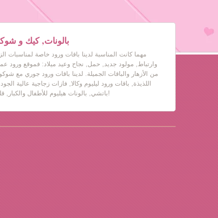
بالونات, كيك و شوكول
مهما كانت المناسبة لدينا باقات ورود خاصة لمناسبات ال
وارتباط, مولود جديد, حمل, نجاح وعيد ميلاد: فموقع ورود عم
من الأزهار والباقات الجميلة. لدينا باقات ورود جوري مع شوكول
اللذيذة, باقات ورود ليليوم وكالا, فازات زجاجية عالية الجود
باتشي, بالونات هيليوم للأطفال والكبار, قلب حب, دباديب مع ورود!