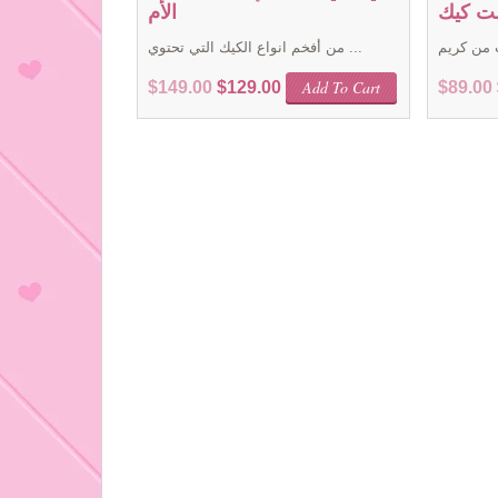
ت كيك
الأم
من أفخم انواع الكيك التي تحتوي ...
Original
Current
Add To Cart
$
149.00
$
129.00
$
89.00
price
price
was:
is:
$149.00.
$129.00.