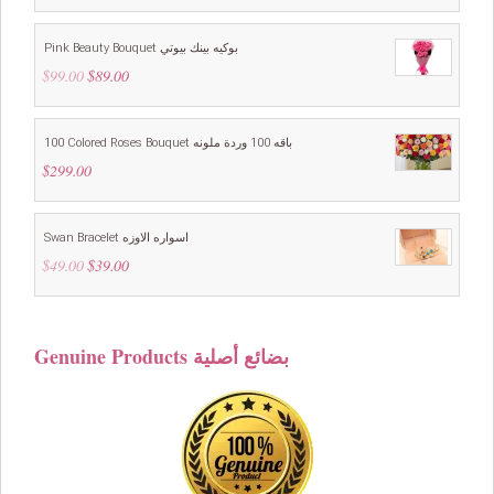
Pink Beauty Bouquet بوكيه بينك بيوتي
$
99.00
Original
$
89.00
Current
price
price
was:
is:
$99.00.
$89.00.
100 Colored Roses Bouquet باقه 100 وردة ملونه
$
299.00
Swan Bracelet اسواره الاوزه
$
49.00
Original
$
39.00
Current
price
price
was:
is:
$49.00.
$39.00.
Genuine Products بضائع أصلية