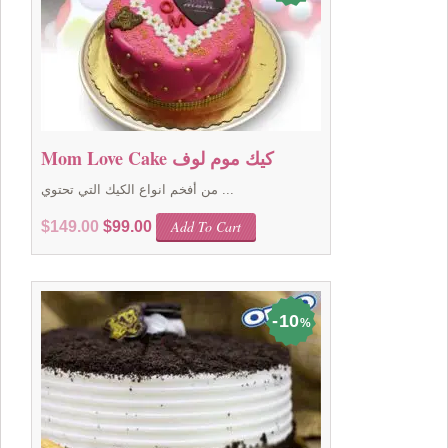
Mom Love Cake كيك موم لوف
من أفخم انواع الكيك التي تحتوي ...
Original
Current
Add To Cart
$
149.00
$
99.00
price
price
was:
is:
$149.00.
$99.00.
10
%