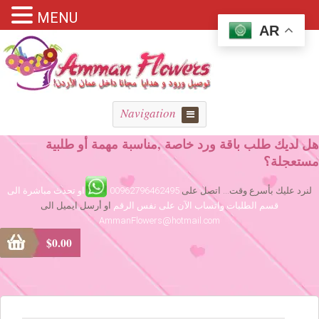
MENU
AR
Navigation
هل لديك طلب باقة ورد خاصة ,مناسبة مهمة أو طلبية
مستعجلة؟
لنرد عليك بأسرع وقت... اتصل على
00962796462495
او تحدث مباشرة الى
قسم الطلبات واتساب الآن على نفس الرقم
او أرسل ايميل الى
AmmanFlowers@hotmail.com
$
0.00