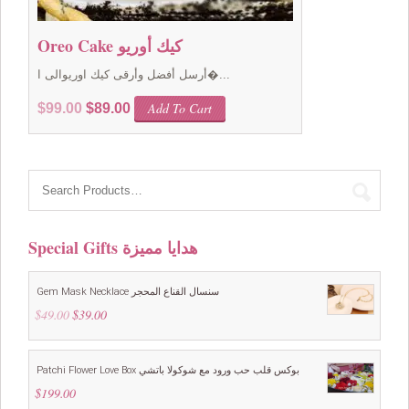
Oreo Cake كيك أوريو
أرسل أفضل وأرقى كيك اوريوالى ا�...
Original
Current
Add To Cart
$
99.00
$
89.00
price
price
was:
is:
$99.00.
$89.00.
Special Gifts هدايا مميزة
Gem Mask Necklace سنسال القناع المحجر
$
49.00
Original
$
39.00
Current
price
price
was:
is:
$49.00.
$39.00.
Patchi Flower Love Box بوكس قلب حب ورود مع شوكولا باتشي
$
199.00