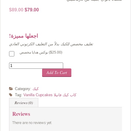
Original
Current
$
89.00
$
79.00
price
price
was:
is:
$89.00.
$79.00.
!اجعلها مميزة
تغليف مخصص للكيك بدلاً من التغليف الكرتوني العادي
)
25.00
$
بوكس هدايا مخصص (
Quantity
Add To Cart
كيك
Category:
Vanilla Cupcakes كاب كيك فانيلا
Tag:
Reviews (0)
Reviews
There are no reviews yet.