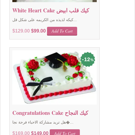
White Heart Cake كيك قلب ابيض
كيكه لذيذه من الكريمه على شكل قل...
Original
Current
Add To Cart
$
129.00
$
99.00
price
price
was:
is:
$129.00.
$99.00.
12
%
Congratulations Cake كيك النجاح
هل تريد مشاركة الاحباء فرحة نجا�...
Original
Current
Add To Cart
$
169.00
$
149.00