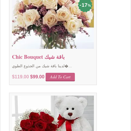
17
%
Chic Bouquet باقة شيك
لدينا باقة شيك من الجذوع الطوي�...
Original
Current
Add To Cart
$
119.00
$
99.00
price
price
was:
is:
$119.00.
$99.00.