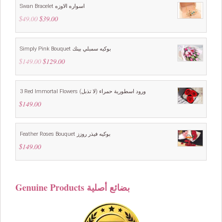
Swan Bracelet اسواره الاوزه
$
49.00
Original
$
39.00
Current
price
price
was:
is:
$49.00.
$39.00.
Simply Pink Bouquet بوكيه سمبلي بينك
$
149.00
Original
$
129.00
Current
price
price
was:
is:
$149.00.
$129.00.
3 Red Immortal Flowers ورود اسطورية حمراء (لا تذبل)
$
149.00
Feather Roses Bouquet بوكيه فيذر روزز
$
149.00
Genuine Products بضائع أصلية