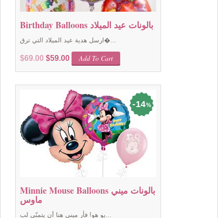
Birthday Balloons بالونات عيد الميلاد
ارسل هدية عيد الميلاد التي ترق�...
Original
Current
Add To Cart
$
69.00
$
59.00
price
price
was:
is:
$69.00.
$59.00.
14
%
Minnie Mouse Balloons بالونات ميني
ماوس
يو هو! فأر ميني هنا أن يتمنّى لب...