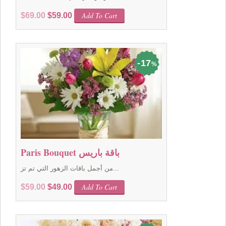
Original
Current
Add To Cart
$
69.00
$
59.00
price
price
was:
is:
$69.00.
$59.00.
17
%
Paris Bouquet باقة باريس
من أجمل باقات الزهور التي تم تز...
Original
Current
Add To Cart
$
59.00
$
49.00
price
price
was:
is:
$59.00.
$49.00.