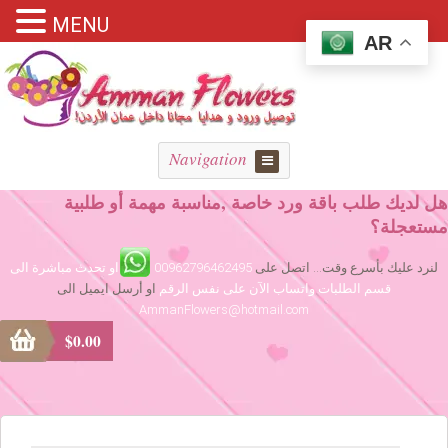
MENU
AR
Navigation
هل لديك طلب باقة ورد خاصة ,مناسبة مهمة أو طلبية
مستعجلة؟
لنرد عليك بأسرع وقت... اتصل على
00962796462495
او تحدث مباشرة الى
قسم الطلبات واتساب الآن على نفس الرقم
او أرسل ايميل الى
AmmanFlowers@hotmail.com
$
0.00