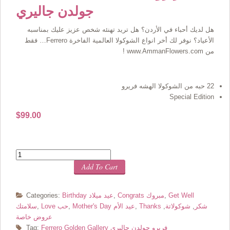
جولدن جاليري
هل لديك أحباء في الأردن؟ هل تريد تهنئه شخص عزيز عليك بمناسبه
الأعياد؟ نوفر لك أخر انواع الشوكولا العالمية الفاخرة Ferrero… فقط
من www.AmmanFlowers.com !
22 حبه من الشوكولا الهشه فريرو
Special Edition
$
99.00
Quantity
Add To Cart
Get Well
,
Congrats مبروك
,
Birthday عيد ميلاد
Categories:
Thanks شكر
,
شوكولاتة
,
,
Mother's Day عيد الأم
,
Love حب
,
سلامتك
عروض خاصة
Ferrero Golden Gallery فريرو جولدن جاليري
Tag: