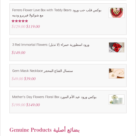
was:
is:
$169.00.
$149.00.
Ferrero Flower Love Box with Teddy Bears بوكس قلب حب ورود
مع شوكولا فيريرو ودببه
$
129.00
Original
$
119.00
Current
Rated
5.00
out of 5
price
price
was:
is:
$129.00.
$119.00.
3 Red Immortal Flowers ورود اسطورية حمراء (لا تذبل)
$
149.00
Gem Mask Necklace سنسال القناع المحجر
$
49.00
Original
$
39.00
Current
price
price
was:
is:
$49.00.
$39.00.
Mother's Day Flowers Floral Box بوكس ورود عيد الأم المورد
$
199.00
Original
$
149.00
Current
price
price
was:
is:
$199.00.
$149.00.
Genuine Products بضائع أصلية