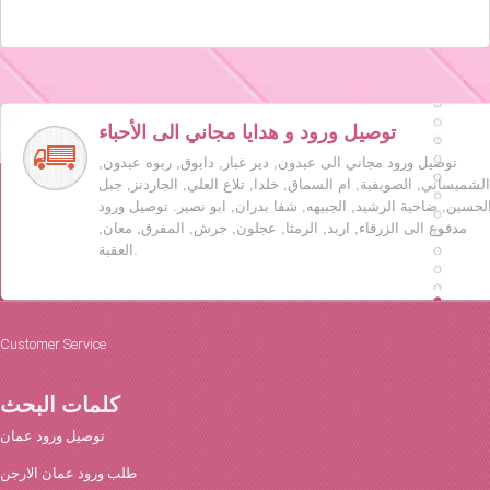
توصيل ورود و هدايا مجاني الى الأحباء
توصيل ورود مجاني الى عبدون, دير غبار, دابوق, ربوه عبدون,
الشميساني, الصويفية, ام السماق, خلدا, تلاع العلي, الجاردنز, جبل
لحسين, ضاحية الرشيد, الجبيهه, شفا بدران, ابو نصير. توصيل ورود
مدفوع الى الزرقاء, اربد, الرمثا, عجلون, جرش, المفرق, معان,
العقبة.
Customer Service
كلمات البحث
توصيل ورود عمان
طلب ورود عمان الارجن