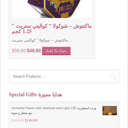
ماكنتوش – شوكولا ” كواليتي ستريت ”
1.25 كجم
ماكنتوش – شوكولا " كواليتي ستريت ...
Original
Current
Add To Cart
$
59.00
$
49.00
price
price
was:
is:
$59.00.
$49.00.
Special Gifts هدايا مميزة
Immortal Flower with Atomizer and Light LED ورده اسطوريه
مع معطر و ضوء
$
169.00
Original
$
149.00
Current
price
price