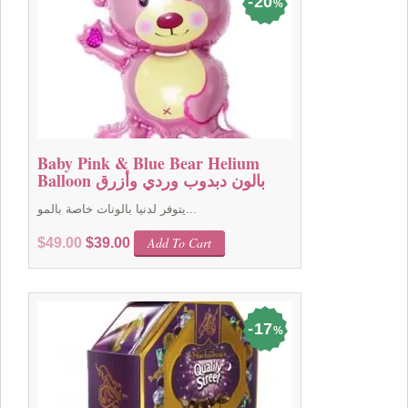
20
%
Baby Pink & Blue Bear Helium
Balloon بالون دبدوب وردي وأزرق
يتوفر لدنيا بالونات خاصة بالمو...
Original
Current
Add To Cart
$
49.00
$
39.00
price
price
was:
is:
$49.00.
$39.00.
17
%