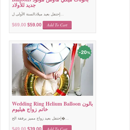
جديد للأولاد
إحتفل بعيد ميلادالسنة الأولى ل...
Original
Current
Add To Cart
$
69.00
$
59.00
price
price
was:
is:
$69.00.
$59.00.
20
%
Wedding Ring Helium Balloon بالون
خاتم زواج هيليوم
إحتفل بعيد زواج مميز يرفقة الح�...
Original
Current
Add To Cart
$
49.00
$
39.00