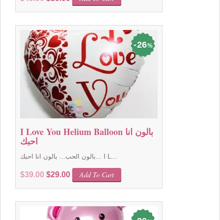
price
price
was:
is:
$49.00.
$39.00.
26
%
I Love You Helium Balloon بالون انا
احبك
بالون الحب... بالون انا احبك... I L...
Original
Current
Add To Cart
$
39.00
$
29.00
price
price
was:
is:
$39.00.
$29.00.