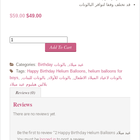
قد تختلف وفقا لتوافر البالونات
Original
Current
$
59.00
$
49.00
price
price
was:
is:
$59.00.
$49.00.
Quantity
Add To Cart
Birthday عيد ميلاد
,
بالونات
Categories:
Tags:
Happy Birthday Helium Balloons
,
helium balloons for
بالونات لاعياد الميلاد الاطفال
,
بالونات للأولاد
,
بالونات للبنات
,
,
boys
بلالين هيليوم عيد ميلاد
Reviews (0)
Reviews
There are no reviews yet.
You must be
logged in
to post a review.