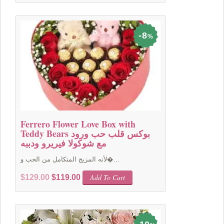
was:
is:
$69.00.
$59.00.
8
%
Ferrero Flower Love Box with
Teddy Bears بوكس قلب حب ورود
مع شوكولا فيريرو ودببه
لأنه المزيج المتكامل من الحب و�...
Original
Current
Add To Cart
$
129.00
$
119.00
price
price
was:
is:
$129.00.
$119.00.