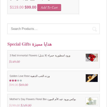
Original
Current
Add To Cart
$
119.00
$
99.00
price
price
was:
is:
$119.00.
$99.00.
Special Gifts هدايا مميزة
3 Red Immortal Flowers ورود اسطورية حمراء (لا تذبل)
$
149.00
Golden Love Rose ورده الحب الذهبية
$
99.00
Original
$
69.00
Current
Rated
3.00
price
price
out of
5
was:
is:
$99.00.
$69.00.
Mother's Day Flowers Floral Box بوكس ورود عيد الأم المورد
$
199.00
Original
$
149.00
Current