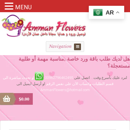
MENU
AR
Navigation
هل لديك طلب باقة ورد خاصة ,مناسبة مهمة أو طلبية
مستعجلة؟
لنرد عليك بأسرع وقت... اتصل على
00962796462495
او تحدث مباشرة الى
قسم الطلبات واتساب الآن على نفس الرقم
او أرسل ايميل الى
AmmanFlowers@hotmail.com
$
0.00