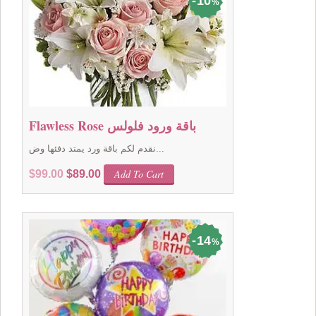
10
%
Flawless Rose باقة ورود فلولس
نقدم لكم باقة ورد يمتد دفئها وض...
Original
Current
Add To Cart
$
99.00
$
89.00
price
price
was:
is:
$99.00.
$89.00.
14
%