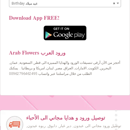
×
Birthday عيد ميلاد
Download App FREE!
Arab Flowers ورود العرب
أحجز من الآن أرقى تنسيقات الورود والهدايا المميزة الى قطر, السعودية, عمان,
البحرين, الكويت, الامارات, العراق, مصر, لبنان, امريكا و بريطانيا… يمكنك
الطلب من خلال مراسلتنا عبر واتساب 00962796462495
توصيل ورود و هدايا مجاني الى الأحباء
توصيل ورود مجاني الى عبدون, دير غبار, دابوق, ربوه عبدون,