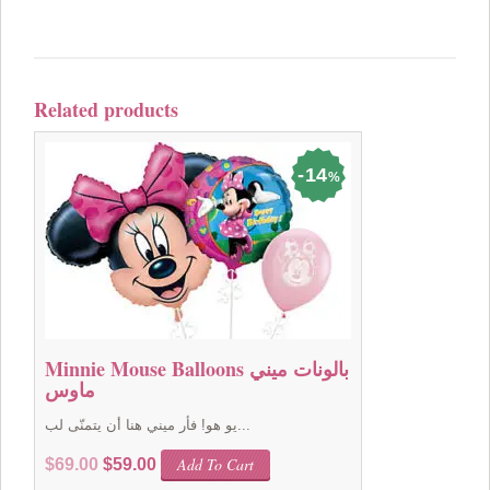
Related products
14
%
Minnie Mouse Balloons بالونات ميني
ماوس
يو هو! فأر ميني هنا أن يتمنّى لب...
Original
Current
Add To Cart
$
69.00
$
59.00
price
price