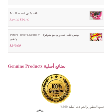
price
price
was:
is:
$199.00.
$149.00.
Mix Bouquet باقة مكس
$
49.00
Original
$
39.00
Current
price
price
was:
is:
$49.00.
$39.00.
Patchi Flower Love Box VIP بوكس قلب حب ورود مع شوكولا
باتشي
$
249.00
Genuine Products بضائع أصلية
جميع العطور والجوالات أصلية 100%