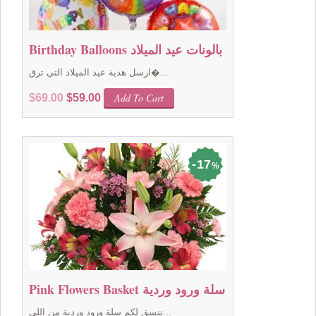
Birthday Balloons بالونات عيد الميلاد
ارسل هدية عيد الميلاد التي ترق�...
Original
Current
Add To Cart
$
69.00
$
59.00
price
price
was:
is:
$69.00.
$59.00.
17
%
Pink Flowers Basket سلة ورود وردية
ننسق لكم سلة ورود وردية من اللي...