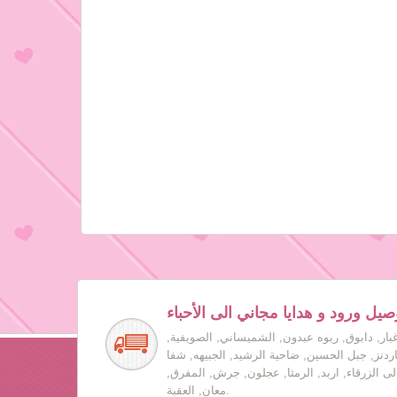
صيل ورود و هدايا مجاني الى الأحباء
بار, دابوق, ربوه عبدون, الشميساني, الصويفية,
جاردنز, جبل الحسين, ضاحية الرشيد, الجبيهه, شفا
لى الزرقاء, اربد, الرمثا, عجلون, جرش, المفرق,
معان, العقبة.