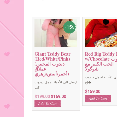
15
%
Giant Teddy Bear
Red Big Teddy 
w/Chocolate دبدوب
(Red/White/Pink)
الحب الكبير مع
(دبدوب المحبين
شوكولا
عملاق
(أحمر\أبيض\زهري
ى الأحباء اجمل دبدوب
ارسل الى الأحباء اجمل دبدوب
اح�...
كب...
$
159.00
Original
Current
$
199.00
$
169.00
Add To Cart
price
price
Add To Cart
was:
is:
$199.00.
$169.00.