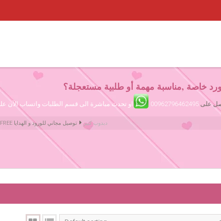
رد خاصة ,مناسبة مهمة أو طلبية مستعجلة؟
تصل على
00962796462495
او تحدث مباشرة الى قسم الطلبات واتساب الآن ع
دبدوب كبير
Amman Jordan Flowers ورود عمّان الأردن | We deliver Flowers & Gifts FREE توصيل مجاني للورود و الهدايا