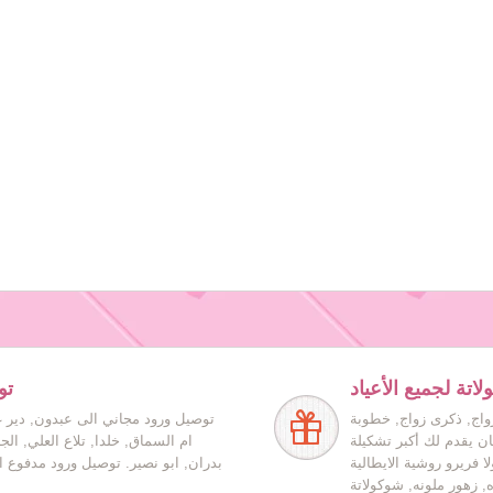
اتة لجميع الأعياد
تو
زواج, ذكرى زواج, خطوبة
توصيل ورود مجاني الى عبدون, دير غ
ان يقدم لك أكبر تشكيلة
ام السماق, خلدا, تلاع العلي, ال
ا فريرو روشية الايطالية
بدران, ابو نصير. توصيل ورود مدفوع ا
ه, زهور ملونه, شوكولاتة