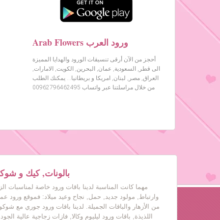
Arab Flowers ورود العرب
أحجز من الآن أرقى تنسيقات الورود والهدايا المميزة
الى قطر, السعودية, عمان, البحرين, الكويت, الامارات,
العراق, مصر, لبنان, امريكا و بريطانيا… يمكنك الطلب
من خلال مراسلتنا عبر واتساب 00962796462495
بالونات, كيك و شوكول
مهما كانت المناسبة لدينا باقات ورود خاصة لمناسبات ال
وارتباط, مولود جديد, حمل, نجاح وعيد ميلاد: فموقع ورود عم
من الأزهار والباقات الجميلة. لدينا باقات ورود جوري مع شوكول
اللذيذة, باقات ورود ليليوم وكالا, فازات زجاجية عالية الجود