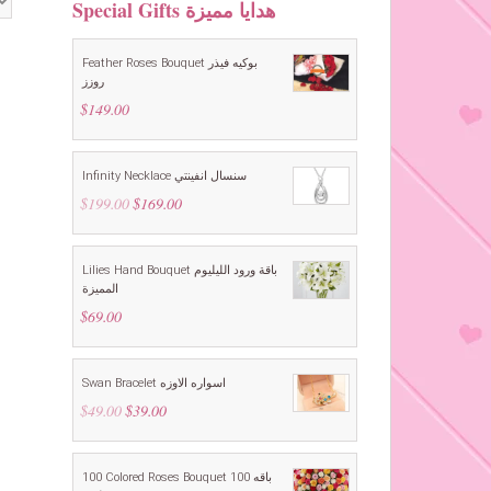
Special Gifts هدايا مميزة
Feather Roses Bouquet بوكيه فيذر
روزز
$
149.00
Infinity Necklace سنسال انفينتي
$
199.00
Original
$
169.00
Current
price
price
was:
is:
$199.00.
$169.00.
Lilies Hand Bouquet باقة ورود الليليوم
المميزة
$
69.00
Swan Bracelet اسواره الاوزه
$
49.00
Original
$
39.00
Current
price
price
was:
is:
$49.00.
$39.00.
100 Colored Roses Bouquet باقه 100