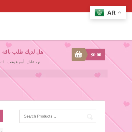
AR
هل لديك طلب باقة و
$
0.00
لنرد عليك بأسرع وقت... ا