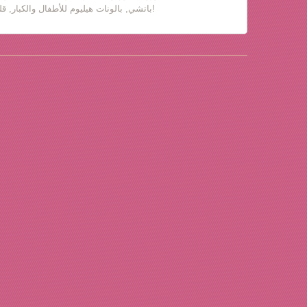
باتشي, بالونات هيليوم للأطفال والكبار, قلب حب, دباديب مع ورود!