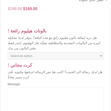
Original
Current
$
199.00
$
169.00
price
price
was:
is:
$199.00.
$169.00.
! بالونات هيليوم رائعة
هل تريد إضافة بالون هيليوم رائع مع هذه الباقة؟ يتوفر لدينا تشكيلة
كبيرة من البالونات المعدنية والمطاطية معبأة بغاز الهيليوم, إحذر فقط
يطير البالون من يدك
! كرت مجاني
هل لديك رسالة الى الحبيب؟ اكتب هنا نص الرسالة لنرفقها مكتوبه على
كرت مميز مجاناً
Message