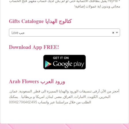
* PayPal يقبل بطاقتك الائتمانية حتى لو لم يكن لديك حساب معهم, فتح الحساب
مجاني وبدون اية عمولات إضافية!
Gifts Catalogue كتالوج الهدايا
×
Love حب
Download App FREE!
Arab Flowers ورود العرب
أحجز من الآن أرقى تنسيقات الورود والهدايا المميزة الى قطر, السعودية, عمان,
البحرين, الكويت, الامارات, العراق, مصر, لبنان, امريكا و بريطانيا… يمكنك
الطلب من خلال مراسلتنا عبر واتساب 00962796462495