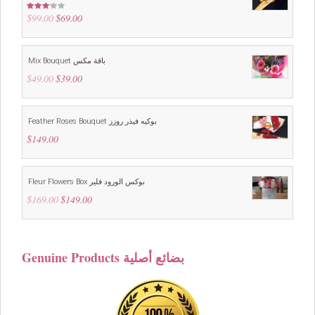
$
99.00
Original
$
69.00
Current
Rated
3.00
price
price
out of
5
was:
is:
$99.00.
$69.00.
Mix Bouquet باقة مكس
$
49.00
Original
$
39.00
Current
price
price
was:
is:
$49.00.
$39.00.
Feather Roses Bouquet بوكيه فيذر روزز
$
149.00
Fleur Flowers Box بوكس الورود فلير
$
169.00
Original
$
149.00
Current
price
price
was:
is:
$169.00.
$149.00.
Genuine Products بضائع أصلية