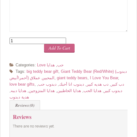
Quantity
Add To Cart
Love حب
,
هدايا
Categories:
Giant Teddy Bear (Red/White) (دبدوب
,
big teddy bear gift
Tags:
,
I Love You Bear
,
giant teddy bears
,
المحبين عملاق (أحمر\أبيض
دب كبير
,
دب هديه كبير
,
دبدوب انا أحبك
,
دبدوب حب
,
,
love bear gifts
دبدوب كبير
,
هدايا الحب
,
هدايا الخاطبين
,
هدايا المتزوجين
,
هدايا دببه
,
هدية دبدوب
Reviews (0)
Reviews
There are no reviews yet.