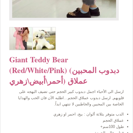
Giant Teddy Bear
(Red/White/Pink) (دبدوب المحبين
عملاق (أحمر\أبيض\زهري
ارسل الى الأحباء اجمل دبدوب كبير الحجم حتى تضيف البهجه على
قلوبهم, ارسل دبدوب عملاق الحجم…اطلبه الآن فان الحب والهدايا
الخاصة بين المحبين والخاطبين لا تنتهي ابداً.
الدب متوفر بثلاثة ألوان : بيج، احمر او زهري
عملاق الحجم
طول 100سم+
قطن عالي الجودة