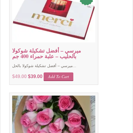
ميرسي – أفضل تشكيلة شوكولا
بالحليب – علبة حمراء 400 جم
ميرسي – أفضل تشكيلة شوكولا بالحل...
Original
Current
Add To Cart
$
49.00
$
39.00
price
price
was:
is:
$49.00.
$39.00.