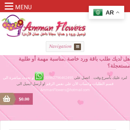
MENU
AR
Navigation
هل لديك طلب باقة ورد خاصة ,مناسبة مهمة أو طلبية
مستعجلة؟
لنرد عليك بأسرع وقت... اتصل على
00962796462495
او تحدث مباشرة الى
قسم الطلبات واتساب الآن على نفس الرقم
او أرسل ايميل الى
AmmanFlowers@hotmail.com
$
0.00