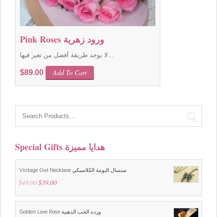
Pink Roses ورود زهرية
لا يوجد طريقة أفضل من تعبر فيها...
Add To Cart
$
89.00
Special Gifts هدايا مميزة
Vintage Owl Necklace سنسال البومة الكلاسيكي
$
49.00
Original
$
39.00
Current
price
price
was:
is:
$49.00.
$39.00.
Golden Love Rose ورده الحب الذهبية