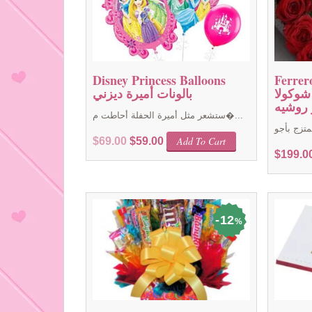
Disney Princess Balloons
Ferrer
شوكولا
بالونات أميرة ديزني
 روشيه
ستشعر مثل أميرة الحفلة أحاطت م�...
Original
Current
Add To Cart
$
69.00
$
59.00
price
price
$
199.0
was:
is:
$69.00.
$59.00.
12
%