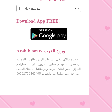
×
Birthday عيد ميلاد
Download App FREE!
Arab Flowers ورود العرب
أحجز من الآن أرقى تنسيقات الورود والهدايا المميزة
الى قطر, السعودية, عمان, البحرين, الكويت, الامارات,
العراق, مصر, لبنان, امريكا و بريطانيا… يمكنك الطلب
من خلال مراسلتنا عبر واتساب 00962796462495