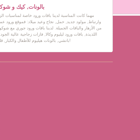
بالونات, كيك و شوكول
مهما كانت المناسبة لدينا باقات ورود خاصة لمناسبات ال
وارتباط, مولود جديد, حمل, نجاح وعيد ميلاد: فموقع ورود عم
من الأزهار والباقات الجميلة. لدينا باقات ورود جوري مع شوكول
اللذيذة, باقات ورود ليليوم وكالا, فازات زجاجية عالية الجود
باتشي, بالونات هيليوم للأطفال والكبار, قلب حب, دباديب مع ورود!