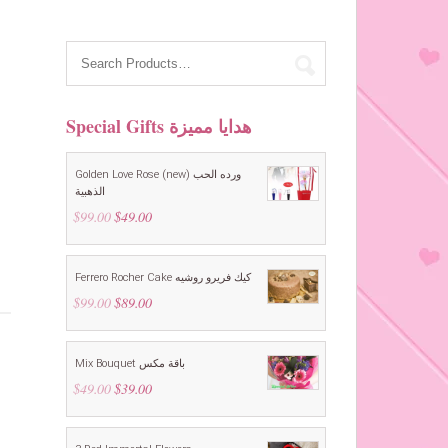
Special Gifts هدايا مميزة
Golden Love Rose (new) ورده الحب
الذهبية
$
99.00
Original
$
49.00
Current
price
price
was:
is:
$99.00.
$49.00.
Ferrero Rocher Cake كيك فريرو روشيه
$
99.00
Original
$
89.00
Current
price
price
was:
is:
$99.00.
$89.00.
Mix Bouquet باقة مكس
$
49.00
Original
$
39.00
Current
price
price
was:
is:
$49.00.
$39.00.