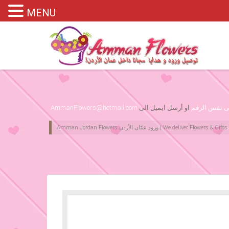
MENU
Please assign primary menu in wp-admin->Appearance->Menus
لى نفس الرقم
او أرسل ايميل الى
AmmanFlowers@hotmail.com