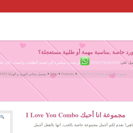
رد خاصة ,مناسبة مهمة أو طلبية مستعجلة؟
تصل على
00962796462495
او تحدث مباشرة الى قسم الطلبات واتساب الآن ع
I Love You Combo مجموعة انا أحبك
Products
Shop
Amman Jordan Flowers ورود عمّان الأردن | We deliver Flowers & Gifts FREE توصيل مجاني للورود و الهدايا
I Love You Combo مجموعة انا أحبك
تناهي! نقدم لكم أجمل مجموعة خاصة بالحب; انها بالفعل أجمل