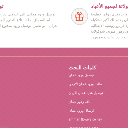
اتة لجميع الأعياد
تو
زواج, ذكرى زواج, خطوبة
توصيل ورود مجاني الى عبدون, دير غ
ان يقدم لك أكبر تشكيلة
ام السماق, خلدا, تلاع العلي, ال
ا فريرو روشية الايطالية
بدران, ابو نصير. توصيل ورود مدفوع ا
ه, زهور ملونه, شوكولاتة
كلمات البحث
توصيل ورود عمان
طلب ورود عمان الارجن
توصيل هدايا عمان الاردن
باقه زهور عمان
ارسال ورود عمان
amman flowers delivry