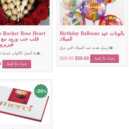
Birthday Balloons بالونات عيد
o Rocher Rose Heart
الميلاد
قلب حب ورود مع 
فيريرو
ارسل هدية عيد الميلاد التي ترق�...
ما أجمل الألوان عندما تمتزج بأجو�...
Original
Current
Add To Cart
$
69.00
$
59.00
Add To Cart
price
price
0
was:
is:
$69.00.
$59.00.
20
%