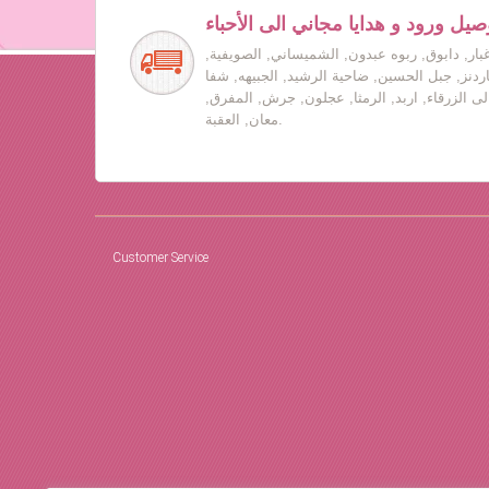
صيل ورود و هدايا مجاني الى الأحباء
بار, دابوق, ربوه عبدون, الشميساني, الصويفية,
جاردنز, جبل الحسين, ضاحية الرشيد, الجبيهه, شفا
لى الزرقاء, اربد, الرمثا, عجلون, جرش, المفرق,
معان, العقبة.
Customer Service