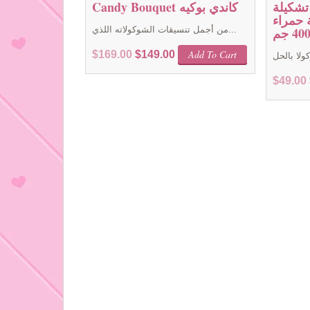
شكيلة
Candy Bouquet كاندي بوكيه
 حمراء
40 جم
من أجمل تنسيقات الشوكولاته اللذي...
Original
Current
Add To Cart
$
169.00
$
149.00
price
price
$
49.00
was:
is:
$169.00.
$149.00.