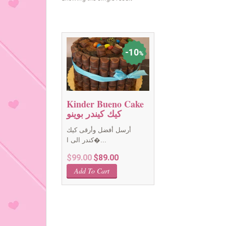
10
%
Kinder Bueno Cake
كيك كيندر بوينو
أرسل أفضل وأرقى كيك
كندر الى ا�...
Original
Current
$
99.00
$
89.00
price
price
Add To Cart
was:
is:
$99.00.
$89.00.