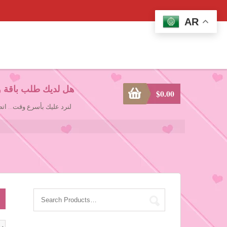
AR
هل لديك طلب باقة و
$
0.00
لنرد عليك بأسرع وقت... ا