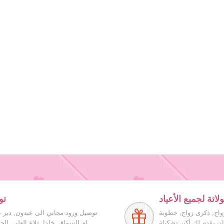
اتة لجميع الأعياد
تو
زواج, ذكرى زواج, خطوبة
توصيل ورود مجاني الى عبدون, دير غ
ان يقدم لك أكبر تشكيلة
ام السماق, خلدا, تلاع العلي, ال