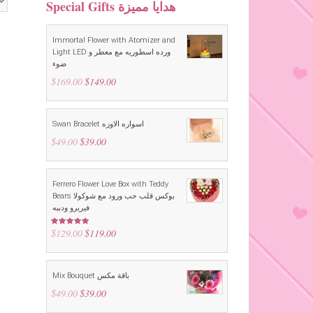
Special Gifts هدايا مميزة
Immortal Flower with Atomizer and
Light LED ورده اسطوريه مع معطر و
ضوء
$
169.00
Original
$
149.00
Current
price
price
was:
is:
$169.00.
$149.00.
Swan Bracelet اسواره الاوزه
$
49.00
Original
$
39.00
Current
price
price
was:
is:
$49.00.
$39.00.
Ferrero Flower Love Box with Teddy
Bears بوكس قلب حب ورود مع شوكولا
فيريرو ودببه
$
129.00
Original
$
119.00
Current
Rated
5.00
out of 5
price
price
was:
is:
$129.00.
$119.00.
Mix Bouquet باقة مكس
$
49.00
Original
$
39.00
Current
price
price