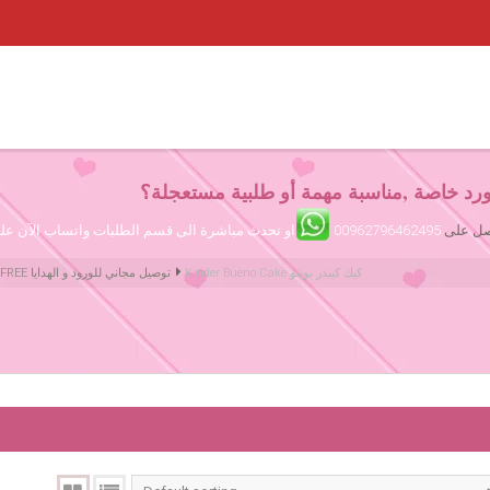
رد خاصة ,مناسبة مهمة أو طلبية مستعجلة؟
تصل على
00962796462495
او تحدث مباشرة الى قسم الطلبات واتساب الآن ع
Kinder Bueno Cake كيك كيندر بوينو
Amman Jordan Flowers ورود عمّان الأردن | We deliver Flowers & Gifts FREE توصيل مجاني للورود و الهدايا