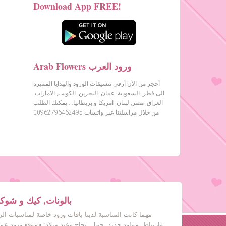
Download App FREE!
Arab Flowers ورود العرب
أحجز من الآن أرقى تنسيقات الورود والهدايا المميزة
الى قطر, السعودية, عمان, البحرين, الكويت, الامارات,
العراق, مصر, لبنان, امريكا و بريطانيا… يمكنك الطلب
من خلال مراسلتنا عبر واتساب 00962796462495
بالونات, كيك و شوكول
مهما كانت المناسبة لدينا باقات ورود خاصة لمناسبات ال
وارتباط, مولود جديد, حمل, نجاح وعيد ميلاد: فموقع ورود عم