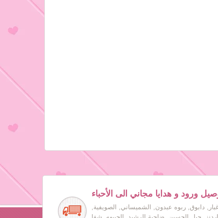
صيل ورود و هدايا مجاني الى الأحباء
بار, دابوق, ربوه عبدون, الشميساني, الصويفية,
جاردنز, جبل الحسين, ضاحية الرشيد, الجبيهه, شفا