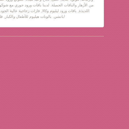
من الأزهار والباقات الجميلة. لدينا باقات ورود جوري مع شوكول
اللذيذة, باقات ورود ليليوم وكالا, فازات زجاجية عالية الجود
باتشي, بالونات هيليوم للأطفال والكبار, قلب حب, دباديب مع ورود!