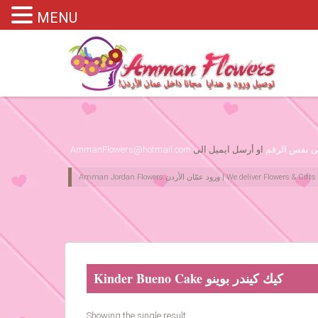
MENU
Please assign primary menu in wp-admin->Appearance->Menus
لى نفس الرقم
او أرسل ايميل الى
AmmanFlowers@hotmail.com
Kinder Bueno Cake كيك كيندر بوينو
Showing the single result