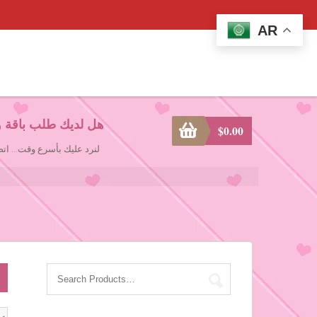
AR
هل لديك طلب باقة و
$
0.00
لنرد عليك بأسرع وقت... ا