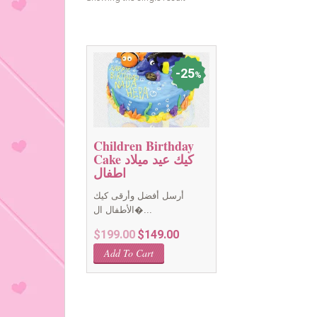
25
%
Children Birthday
Cake كيك عيد ميلاد
اطفال
أرسل أفضل وأرقى كيك
الأطفال ال�...
Original
Current
$
199.00
$
149.00
price
price
Add To Cart
was:
is:
$199.00.
$149.00.