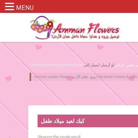
MENU
Please assign primary menu in wp-admin->Appearance->Menus
لى نفس الرقم
او أرسل ايميل الى
AmmanFlowers@hotmail.com
كيك لعيد ميلاد طفل
Showing the single result