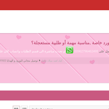
رد خاصة ,مناسبة مهمة أو طلبية مستعجلة؟
تصل على
00962796462495
او تحدث مباشرة الى قسم الطلبات واتساب الآن ع
كيك لعيد ميلاد طفل
Amman Jordan Flowers ورود عمّان الأردن | We deliver Flowers & Gifts FREE توصيل مجاني للورود و الهدايا