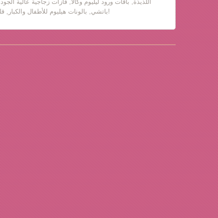
اللذيذة, باقات ورود ليليوم وكالا, فازات زجاجية عالية الجود
باتشي, بالونات هيليوم للأطفال والكبار, قلب حب, دباديب مع ورود!