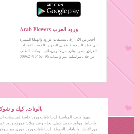
Arab Flowers ورود العرب
أحجز من الآن أرقى تنسيقات الورود والهدايا المميزة
الى قطر, السعودية, عمان, البحرين, الكويت, الامارات,
العراق, مصر, لبنان, امريكا و بريطانيا… يمكنك الطلب
من خلال مراسلتنا عبر واتساب 00962796462495
بالونات, كيك و شوكول
مهما كانت المناسبة لدينا باقات ورود خاصة لمناسبات ال
وارتباط, مولود جديد, حمل, نجاح وعيد ميلاد: فموقع ورود عم
من الأزهار والباقات الجميلة. لدينا باقات ورود جوري مع شوكول