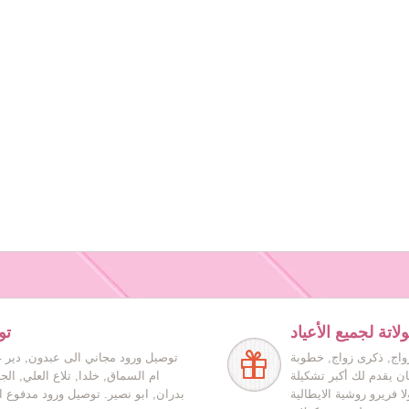
اتة لجميع الأعياد
تو
زواج, ذكرى زواج, خطوبة
توصيل ورود مجاني الى عبدون, دير غ
ان يقدم لك أكبر تشكيلة
ام السماق, خلدا, تلاع العلي, ال
ا فريرو روشية الايطالية
بدران, ابو نصير. توصيل ورود مدفوع ا