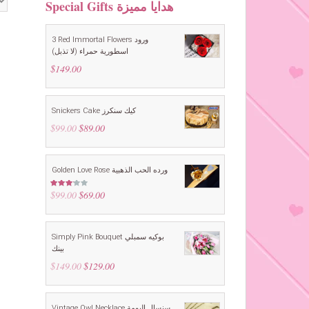
Special Gifts هدايا مميزة
3 Red Immortal Flowers ورود
اسطورية حمراء (لا تذبل)
$
149.00
Snickers Cake كيك سنكرز
$
99.00
Original
$
89.00
Current
price
price
was:
is:
$99.00.
$89.00.
Golden Love Rose ورده الحب الذهبية
$
99.00
Original
$
69.00
Current
Rated
3.00
price
price
out of
5
was:
is:
$99.00.
$69.00.
Simply Pink Bouquet بوكيه سمبلي
بينك
$
149.00
Original
$
129.00
Current
price
price
was:
is:
$149.00.
$129.00.
Vintage Owl Necklace سنسال البومة