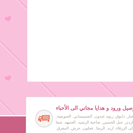
صيل ورود و هدايا مجاني الى الأحباء
بار, دابوق, ربوه عبدون, الشميساني, الصويفية,
جاردنز, جبل الحسين, ضاحية الرشيد, الجبيهه, شفا
لى الزرقاء, اربد, الرمثا, عجلون, جرش, المفرق,